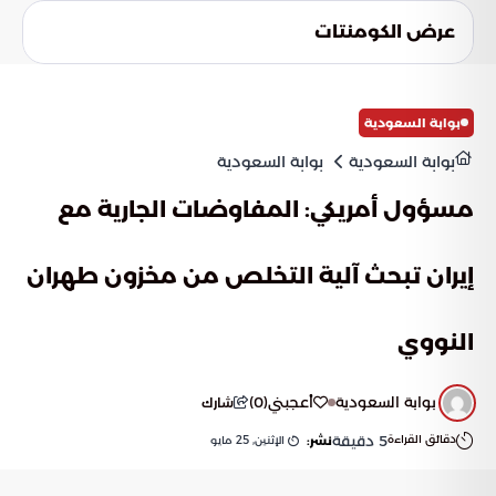
والواقع المعزز في رحلة الحاج. تهدف هذه التطلعات إلى صياغة
عرض الكومنتات
تجربة إيمانية تصل إلى آفاق جديدة من الطمأنينة، وتوفر محاكاة
تعليمية وإرشادية متطورة للمناسك قبل وأثناء أدائها.
بوابة السعودية
بوابة السعودية
بوابة السعودية
مسؤول أمريكي: المفاوضات الجارية مع
إيران تبحث آلية التخلص من مخزون طهران
النووي
بوابة السعودية
أعجبني
(
0
)
شارك
دقائق القراءة
5
دقيقة
الإثنين, 25 مايو
نشر: