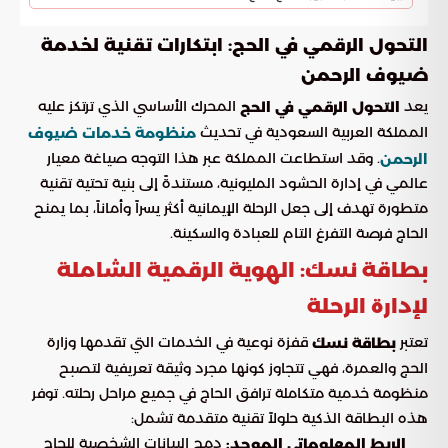
التحول الرقمي في الحج: ابتكارات تقنية لخدمة
ضيوف الرحمن
يعد
المحرك الأساسي الذي ترتكز عليه
التحول الرقمي في الحج
المملكة العربية السعودية في تحديث
منظومة خدمات ضيوف
. وقد استطاعت المملكة عبر هذا التوجه صياغة معيار
الرحمن
عالمي في إدارة الحشود المليونية، مستندةً إلى بنية تحتية تقنية
متطورة تهدف إلى جعل الرحلة الإيمانية أكثر يسراً وأماناً، بما يمنح
الحاج فرصة التفرغ التام للعبادة والسكينة.
بطاقة نسك: الهوية الرقمية الشاملة
لإدارة الرحلة
تعتبر
قفزة نوعية في الخدمات التي تقدمها وزارة
بطاقة نسك
الحج والعمرة، فهي تتجاوز كونها مجرد وثيقة تعريفية لتصبح
منظومة خدمية متكاملة ترافق الحاج في جميع مراحل رحلته. توفر
هذه البطاقة الذكية حلولاً تقنية متقدمة تشمل:
دمج البيانات الشخصية للحاج
الربط المعلوماتي الموحد: