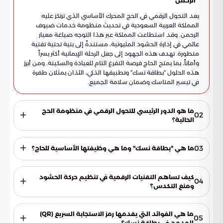
الرحمن
يعد التحول الرقمي في الحج المحرك الأساسي الذي ترتكز عليه
المملكة العربية السعودية في تحديث منظومة خدمات ضيوف
الرحمن. وقد استطاعت المملكة عبر هذا التوجه صياغة معيار
عالمي في إدارة الحشود المليونية، مستندةً إلى بنية تحتية تقنية
متطورة. تهدف هذه الجهود إلى جعل الرحلة الإيمانية أكثر يسراً
وأماناً، بما يمنح الحاج فرصة التفرغ التام للعبادة والسكينة. ومن أبرز
هذه الحلول "بطاقة نسك" وتطبيقها الذكي، اللذان يمثلان طفرة
في تيسير المناسك وضمان سلامة الجميع.
ما هو الدور الرئيسي للتحول الرقمي في منظومة الحج
02
الحالية؟
يعمل التحول الرقمي كمحرك أساسي لتحديث خدمات ضيوف
الرحمن، حيث ساعد المملكة العربية السعودية في وضع معايير
03
ما هي "بطاقة نسك" وما هي وظيفتها الأساسية للحاج؟
عالمية لإدارة الحشود المليونية. ويهدف هذا التوجه إلى توفير رحلة
إيمانية ميسرة وآمنة تعتمد على بنية تحتية تقنية متطورة.
تعد بطاقة نسك هوية رقمية شاملة ومنظومة خدمية متكاملة
ترافق الحاج في جميع مراحل رحلته. فهي تتجاوز كونها مجرد وثيقة
كيف تساهم التقنيات الرقمية في تنظيم حركة الحشود
04
تعريفية لتربط بيانات الحاج الشخصية مع تفاصيل السكن ومقدمي
ومنع التكدس؟
الخدمات، مما يسهل إدارة الرحلة بشكل كامل.
يتم ذلك من خلال "التفويج اللوجستي الذكي" الذي ينظم مسارات
التنقل بين المشاعر المقدسة بدقة عالية. كما تتيح الأنظمة
ما هي الفوائد التي يقدمها رمز الاستجابة السريع (QR)
05
الرقمية لغرف العمليات تحليل البيانات الضخمة لحظياً، مما يساعد
المدمج في بطاقة نسك؟