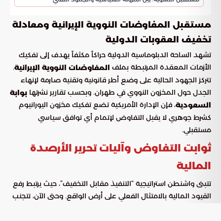
مستقبل المفاوضات النووية الإيرانية ومعادلة
تخفيف العقوبات الدولية
تشهد الساحة الدبلوماسية الدولية حراكاً مكثفاً يهدف إلى تفكيك
الأزمات المعقدة المرتبطة بملف
.
المفاوضات النووية الإيرانية
تتركز الجهود الحالية على وضع أطر قانونية وتقنية صارمة لإنهاء
الجدل حول المخزون النووي في طهران. وبحسب تقارير نشرتها
بوابة
، فإن الإدارة الأمريكية تضع تفكيك مخزون اليورانيوم
السعودية
كشرط جوهري لا يقبل التفاوض لإتمام أي توافق سياسي
مستقبلي.
ثوابت التفاوض وآليات تحرير الأرصدة
المالية
تتبنى واشنطن استراتيجية “التنفيذ مقابل التخفيف”، حيث يرتبط رفع
القيود المالية بالامتثال الفعلي على أرض الواقع. وحتى الآن، تتجنب
الأطراف المتفاوضة الحديث عن مبالغ مالية محددة للإفراج عنها،
مع التأكيد على أن الانفراج المالي يظل رهناً باستجابة طهران