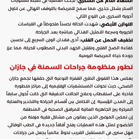
نجحت العملية في ضبط مستويات
الشفاء التام من السكري:
السكر بشكل جذري، مما سمح للمريضة بالتوقف النهائي عن تناول
أدوية السكري من النوع الثاني.
شهدت الحالة تحسناً ملحوظاً في القياسات
التوازن الأيضي:
الحيوية وسرعة التمثيل الغذائي مباشرة بعد الجراحة.
أدى فقدان الوزن السريع إلى تحسين
تخفيف الحمل عن القلب:
كفاءة الضخ القلبي وتقليل الجهد البدني المطلوب للحركة، مما عزز
جودة حياة المريضة اليومية.
تطور منظومة جراحات السمنة في جازان
يعكس هذا التفوق الطبي القفزة النوعية التي حققها تجمع جازان
الصحي، حيث تحولت المستشفيات الإقليمية إلى مراكز متطورة
قادرة على استقطاب وعلاج الحالات الدقيقة التي كانت تُحول سابقاً
إلى المدن الرئيسية. إن التكامل بين أقسام الجراحة والتخدير والعناية
المركزة يبرز الجاهزية العالية للمرافق الصحية في المنطقة.
إن تمكين المرضى الذين يعانون من مشاكل قلبية مزمنة من
الخضوع لمثل هذه العمليات يفتح آفاقاً جديدة في الطب الوقائي.
فهل سنرى في المستقبل القريب تحولاً عالمياً يجعل من جراحات