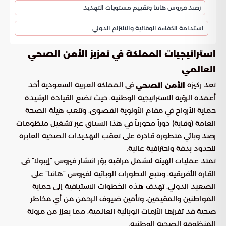
رصد فيروس هانتا وتقييم مستويات التهديد
استدامة الكفاءة الوقائية والالتزام الدولي
استراتيجيات المملكة في تعزيز الأمن الصحي
العالمي
تعد ركيزة
في المملكة العربية السعودية أحد
الأمن الصحي
أعمدة الرؤية الاستراتيجية الوطنية، حيث تضع القيادة الرشيدة
حماية الأرواح في مقام الأولوية القصوى. وتلعب هيئة الصحة
العامة (وقاية) دوراً محورياً في هذا السياق عبر تشغيل منظومات
رصد وبائي متطورة قادرة على تعقب التهديدات الصحية العابرة
للحدود بدقة واحترافية عالية.
تمتد عمليات الهيئة لتشمل مراقبة بؤر انتشار فيروس “إيبولا” في
القارة الأفريقية، وتتبع التطورات الوبائية لفيروس “هانتا” على
الصعيد الدولي. تهدف هذه الخطوات الاستباقية إلى حماية
المواطنين والمقيمين، وتأمين ضيوف الرحمن من أي مخاطر
صحية قد تفرزها الأزمات الوبائية العالمية، مما يعزز من مرونة
المنظومة الصحية الوطنية.