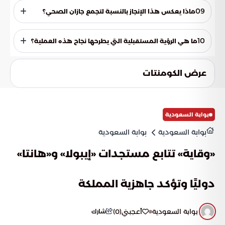
تحسنت القياسات الحيوية وسرعة التمثيل الغذائي. ساعد هذا
09
ماذا يعكس هذا الإنجاز بالنسبة لتجمع جازان الصحي؟
التحسن السريع في استقرار حالة المريضة وتجاوز مرحلة الخطورة
التي كانت تهدد حياتها قبل التدخل الجراحي.
يعكس هذا التفوق القفزة النوعية في المنظومة الصحية بجازان،
حيث تحولت المستشفيات الإقليمية إلى مراكز متطورة قادرة على
10
ما هي الرؤية المستقبلية التي يطرحها نجاح هذه العملية؟
علاج الحالات الدقيقة. لم يعد هناك حاجة لتحويل مثل هذه الحالات
المعقدة إلى المستشفيات الكبرى في المدن الرئيسية.
يفتح هذا النجاح آفاقاً جديدة حول إمكانية اعتبار جراحات الأيض
والتمثيل الغذائي بديلاً استراتيجياً أولاً للبروتوكولات الدوائية
عرض الكومنتات
الطويلة. تهدف هذه الرؤية إلى تحقيق صحة مستدامة للمجتمع
وتقليل الاعتماد على الأدوية المزمنة من خلال التدخلات الجراحية
الوقائية.
بوابة السعودية
بوابة السعودية
بوابة السعودية
«وقاية» تتابع مستجدات «إيبولا» و«هانتا»
دوليًا وتؤكد جاهزية المملكة
بوابة السعودية
أعجبني
(
0
)
شارك