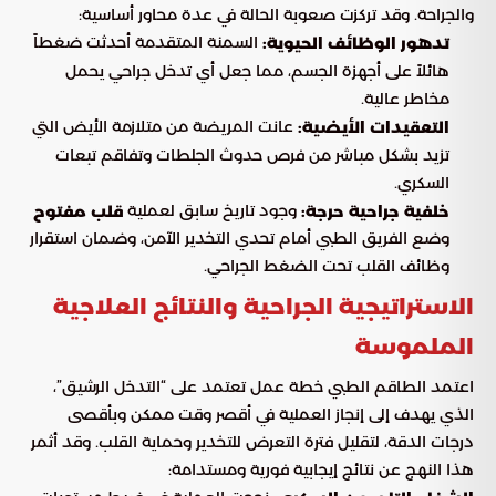
والجراحة. وقد تركزت صعوبة الحالة في عدة محاور أساسية:
السمنة المتقدمة أحدثت ضغطاً
تدهور الوظائف الحيوية:
هائلاً على أجهزة الجسم، مما جعل أي تدخل جراحي يحمل
مخاطر عالية.
عانت المريضة من متلازمة الأيض التي
التعقيدات الأيضية:
تزيد بشكل مباشر من فرص حدوث الجلطات وتفاقم تبعات
السكري.
وجود تاريخ سابق لعملية
خلفية جراحية حرجة:
قلب مفتوح
وضع الفريق الطبي أمام تحدي التخدير الآمن، وضمان استقرار
وظائف القلب تحت الضغط الجراحي.
الاستراتيجية الجراحية والنتائج العلاجية
الملموسة
اعتمد الطاقم الطبي خطة عمل تعتمد على “التدخل الرشيق”،
الذي يهدف إلى إنجاز العملية في أقصر وقت ممكن وبأقصى
درجات الدقة، لتقليل فترة التعرض للتخدير وحماية القلب. وقد أثمر
هذا النهج عن نتائج إيجابية فورية ومستدامة: