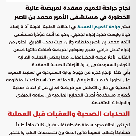
نجاح جراحة تكميم معقدة لمريضة عالية
الخطورة في مستشفى الأمير محمد بن ناصر
تعتبر
في الحالات الطبية الحرجة أداة إنقاذ
جراحة تكميم المعدة
حياة وليست مجرد إجراء تجميلي، وهو ما أثبته مؤخراً مستشفى
الأمير محمد بن ناصر بمنطقة جازان. حيث تمكن الفريق الطبي من
إجراء تدخل جراحي دقيق وموفق لمريضة صُنفت حالتها ضمن
الفئات الأكثر عرضة للمضاعفات، مما يعكس الكفاءة العالية
للكوادر السعودية في إدارة الأزمات الصحية المعقدة.
يأتي هذا الإنجاز كجزء من جهود بوابة السعودية في تسليط الضوء
على تطور الخدمات الطبية في المملكة، حيث استطاعت المنظومة
الصحية في جازان التعامل مع مريضة تعاني من تراكمات صحية
خطيرة، مستخدمةً أحدث المعايير العالمية في سلامة المرضى
والجراحات المتقدمة.
التحديات الصحية والعقبات قبل العملية
لم تكن الحالة مجرد سمنة مفرطة تقليدية، بل كانت ملفاً طبياً
متشابكاً يتطلب تنسيقاً فائق الدقة بين تخصصات القلب والتخدير