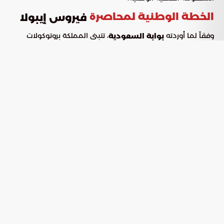
الخطة الوطنية لمحاصرة
فيروس إيبولا
وفقاً لما أوردته
، تتبنى المملكة بروتوكولات
بوابة السعودية
وقائية صارمة للتعامل مع فيروس “إيبولا”، تتماشى مع تصنيفات
الطوارئ الصحية الدولية. تعتمد الخطة على تحليل البيانات
الميدانية والنتائج العلمية لمنع تسلل العدوى، وذلك عبر تطبيق
مجموعة من المسارات التشغيلية المتكاملة:
: مواصلة التعليق المؤقت لإصدار
تنظيم منح التأشيرات
تأشيرات الدخول للقادمين من المناطق التي تشهد تفشياً
نشطاً، وتحديداً في جمهورية الكونغو الديمقراطية.
: إجراء مراجعات مستمرة لمستويات
التقييم الدوري للمخاطر
التهديد الوبائي، وتحديث الأدلة الإرشادية والوقائية بما يتناسب
مع المتغيرات العالمية المتسارعة.
: تكثيف عمليات الفرز الطبي في
الرقابة الحدودية المشددة
كافة المنافذ للمسافرين القادمين من دول الجوار المحيطة
بمناطق الإصابة، مثل رواندا، أوغندا، وجنوب السودان.
تعزيز الجاهزية في المنافذ وتأمين