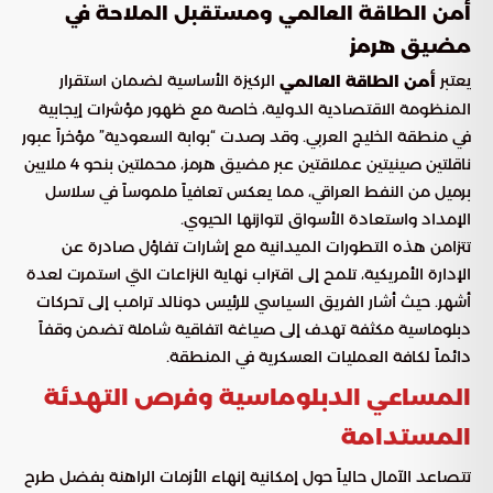
أمن الطاقة العالمي ومستقبل الملاحة في
مضيق هرمز
يعتبر
الركيزة الأساسية لضمان استقرار
أمن الطاقة العالمي
المنظومة الاقتصادية الدولية، خاصة مع ظهور مؤشرات إيجابية
في منطقة الخليج العربي. وقد رصدت “بوابة السعودية” مؤخراً عبور
ناقلتين صينيتين عملاقتين عبر مضيق هرمز، محملتين بنحو 4 ملايين
برميل من النفط العراقي، مما يعكس تعافياً ملموساً في سلاسل
الإمداد واستعادة الأسواق لتوازنها الحيوي.
تتزامن هذه التطورات الميدانية مع إشارات تفاؤل صادرة عن
الإدارة الأمريكية، تلمح إلى اقتراب نهاية النزاعات التي استمرت لعدة
أشهر. حيث أشار الفريق السياسي للرئيس دونالد ترامب إلى تحركات
دبلوماسية مكثفة تهدف إلى صياغة اتفاقية شاملة تضمن وقفاً
دائماً لكافة العمليات العسكرية في المنطقة.
المساعي الدبلوماسية وفرص التهدئة
المستدامة
تتصاعد الآمال حالياً حول إمكانية إنهاء الأزمات الراهنة بفضل طرح