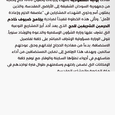
من جمهورية السودان الشقيقة إلى الأراضي المقدسة، والذين
يمثلون أسر وذوي الشهداء المشاركين في “عاصفة الحزم وإعادة
الأمل”. وتأتي هذه الخطوة تنفيذاً لمبادرة
برنامج ضيوف خادم
، الذي يعد أحد أبرز المشاريع النوعية
الحرمين الشريفين للحج
التي تشرف عليها وزارة الشؤون الإسلامية والدعوة والإرشاد سنوياً.
تتولى الوزارة مسؤولية الإشراف المباشر على كافة تفاصيل
الاستضافة، بدءاً من مغادرة الحجاج لبلدانهم وحتى عودتهم
سالمين. ويهدف هذا البرنامج إلى تمكين المستضافين من أداء
مناسكهم في أجواء تملؤها السكينة والوقار، مع توفير كافة
الإمكانات التي تضمن راحتهم وسلامتهم طوال فترة تواجدهم في
مكة المكرمة والمشاعر المقدسة.
منظومة رعاية متكاملة لاستقبال
ضيوف الرحمن
اعتمدت الجهات المنظمة خطة تشغيلية شاملة ترتكز على معايير
دقيقة لتوفير أقصى درجات العناية بالحجاج. تميزت الخدمات
المقدمة هذا العام بتناغم الجهود التقنية والبشرية، لتقديم تجربة