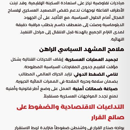
مبادرات تفاوضية تركز على استعادة السكينة الإقليمية. وقد تبنت
الأطراف الفاعلة توجهات تدعم خفض التصعيد العسكري لإفساح
المجال أمام الحلول السياسية، مع التأكيد على أن الجهود
الدبلوماسية وصلت إلى منعطف حاسم يتطلب مراقبة دقيقة
لمدى التزام الجميع بالهدنة قبل الانتقال إلى مراحل التنفيذ
النهائية.
ملامح المشهد السياسي الراهن
: إيقاف التحركات القتالية بشكل
تجميد العمليات العسكرية
مؤقت لتقييم جدوى المقترحات السياسية المطروحة.
: تزايد الحراك العالمي المطالب
تنامي الضغط الدولي
بضمان سلامة وحرية الملاحة في الممرات المائية الحيوية.
: العمل على وضع أطر قانونية وأمنية
صياغة ضمانات أمنية
تمنع تجدد المواجهات العسكرية مستقبلاً.
التداعيات الاقتصادية والضغوط على
صانع القرار
يواجه صناع القرار في واشنطن ضغوطاً متزايدة لربط الاستقرار