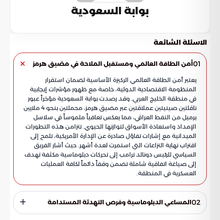
بوابة السعودية
الاسئلة الشائعة
01
أمن الطاقة العالمي ومستقبل الملاحة في مضيق هرمز
يعتبر أمن الطاقة العالمي الركيزة الأساسية لضمان استقرار
المنظومة الاقتصادية الدولية، خاصة مع ظهور مؤشرات إيجابية
في منطقة الخليج العربي. وقد رصدت بوابة السعودية مؤخراً عبور
ناقلتين صينيتين عملاقتين عبر مضيق هرمز، محملتين بنحو 4 ملايين
برميل من النفط العراقي، مما يعكس تعافياً ملموساً في سلاسل
الإمداد واستعادة الأسواق لتوازنها الحيوي. تتزامن هذه التطورات
الميدانية مع إشارات تفاؤل صادرة عن الإدارة الأمريكية، تلمح إلى
اقتراب نهاية النزاعات التي استمرت لعدة أشهر. حيث أشار الفريق
السياسي للرئيس دونالد ترامب إلى تحركات دبلوماسية مكثفة تهدف
إلى صياغة اتفاقية شاملة تضمن وقفاً دائماً لكافة العمليات
العسكرية في المنطقة.
02
المساعي الدبلوماسية وفرص التهدئة المستدامة
تتصاعد الآمال حالياً حول إمكانية إنهاء الأزمات الراهنة بفضل طرح