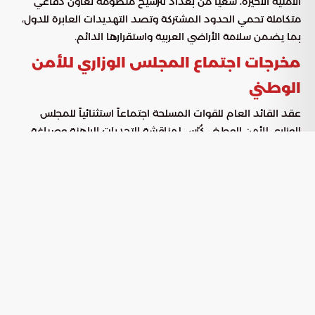
الأمنية الأخيرة، سعياً من بغداد لترسيخ منظومة تعاون دفاعي
متكاملة تحمي الحدود المشتركة وتصد التهديدات العابرة للدول،
بما يضمن سلامة الأراضي العربية واستقرارها الدائم.
مخرجات اجتماع المجلس الوزاري للأمن
الوطني
عقد القائد العام للقوات المسلحة اجتماعاً استثنائياً للمجلس
الوزاري للأمن الوطني، كُرّس لمناقشة التحديات الراهنة وصياغة
استجابة أمنية رادعة. وقد تمخض الاجتماع عن رؤية موحدة لضبط
المشهد الميداني عبر الركائز التالية:
الارتقاء بالقدرات القتالية والتقنية
تطوير الجاهزية:
للمؤسسات الأمنية لضمان الاستجابة السريعة لأي طوارئ.
تفعيل قنوات تبادل
التنسيق الاستخباراتي المتقدم:
المعلومات الميدانية لقطع الطريق أمام أي خروقات أمنية
محتملة.
تجديد الإدانة الرسمية والحازمة لكافة
التضامن الأخوي:
الاعتداءات التي استهدفت الأشقاء في السعودية والإمارات.