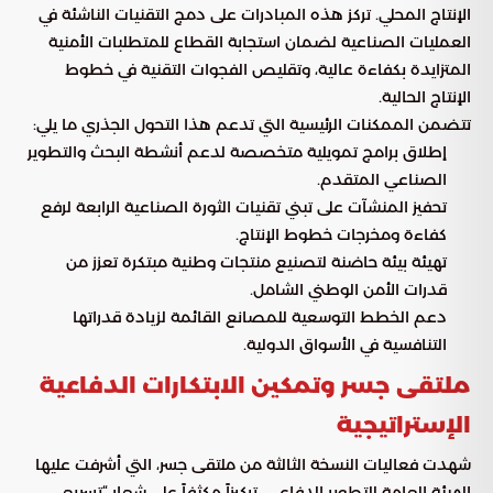
الإنتاج المحلي. تركز هذه المبادرات على دمج التقنيات الناشئة في
العمليات الصناعية لضمان استجابة القطاع للمتطلبات الأمنية
المتزايدة بكفاءة عالية، وتقليص الفجوات التقنية في خطوط
الإنتاج الحالية.
تتضمن الممكنات الرئيسية التي تدعم هذا التحول الجذري ما يلي:
إطلاق برامج تمويلية متخصصة لدعم أنشطة البحث والتطوير
الصناعي المتقدم.
تحفيز المنشآت على تبني تقنيات الثورة الصناعية الرابعة لرفع
كفاءة ومخرجات خطوط الإنتاج.
تهيئة بيئة حاضنة لتصنيع منتجات وطنية مبتكرة تعزز من
قدرات الأمن الوطني الشامل.
دعم الخطط التوسعية للمصانع القائمة لزيادة قدراتها
التنافسية في الأسواق الدولية.
ملتقى جسر وتمكين الابتكارات الدفاعية
الإستراتيجية
شهدت فعاليات النسخة الثالثة من ملتقى جسر، التي أشرفت عليها
الهيئة العامة للتطوير الدفاعي، تركيزاً مكثفاً على شعار “تسريع