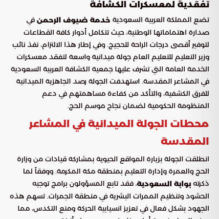
تفقدية لمعسكرات الكشافة
تضع المملكة العربية السعودية
في
خدمة ضيوف الرحمن
صدارة اهتماماتها الوطنية، حيث تتكامل أدوار كافة القطاعات
لتوفير أقصى درجات الراحة للحجيج. وفي إطار هذا الالتزام، نفذ نائب
وزير التعليم للتعليم العام جولة ميدانية واسعة لتفقد معسكرات
الخدمة العامة التي تشرف عليها جمعية الكشافة العربية السعودية
في المشاعر المقدسة. استهدفت الجولة رصد الجاهزية الميدانية
للفرق الكشفية، والتأكد من كفاءة مساهمتهم في دعم
المنظومة الحكومية لضمان نجاح موسم الحج.
محطات الجولة الميدانية في المشاعر
المقدسة
انطلقت الجولة بزيارة المواقع الحيوية بمشاركة قيادات من وزارة
الحج والعمرة وإدارة التعليم بمنطقة مكة المكرمة. ووفقاً لما
ذكرته
، فقد تابع المسؤولون برامج توجيه
بوابة السعودية
الحشود وتنظيم الممرات البشرية في منطقة الجمرات. تسهم هذه
الجهود بشكل فعال في تعزيز انسيابية الحركة ومنع التكدس، مما