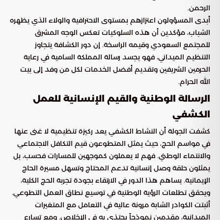
الرحمن.
أبدى المسؤولون اعتزازهم بمستوى الاحترافية والولاء الذي يظهره
الشباب، مؤكدين أن هذه السلوكيات تعكس الوجه المشرق
للمجتمع السعودي وقيمه الراسخة. إن دور الكشافة يتجاوز
التنظيم الميداني، فهو يجسد رسالة المملكة السامية في رعاية
الحرمين الشريفين وتقديم أفضل الخدمات لكل من وفد إلى بيت
الله الحرام.
الرسالة الوطنية والقيم الإنسانية للعمل
الكشفي
كشفت الجولة أن النشاط الكشفي يعد ركيزة تنظيمية لا غنى عنها
في مواسم الحج، حيث يمثل المتطوعون قيم التكافل الاجتماعي
والانتماء الوطني. فهم لا يعملون كموجهين للمسارات فحسب، بل
يمثلون حلقة وصل إنسانية تدعم المحتاج وتسهل مسيرة الحاج
الإيمانية. يساهم هذا الدور في الارتقاء بجودة تجربة الحج الكلية،
ويحقق تطلعات الرؤية الوطنية في توسيع نطاق العمل التطوعي.
أثبتت الكوادر الشابة مرونة عالية في التعامل مع المتغيرات
الميدانية، مقدمين نموذجاً يحتذى به في الإخلاص. ومع تسارع