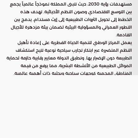
مستهدفات رؤية 2030، حيث تتبنى المملكة نموذجاً عالمياً يجمع
بين التوسع الاقتصادي وصون النظم الأحيائية. تهدف هذه
الخطط إلى تحويل الثروات الطبيعية إلى إرث مستدام، يدمج بين
التطور العمراني والمسؤولية البيئية لضمان بيئة مزدهرة للأجيال
القادمة.
يعمل المركز الوطني لتنمية الحياة الفطرية على إعادة تأهيل
النظم المتضررة عبر ابتكار تجارب سياحية نوعية تتيح استكشاف
الطبيعة دون الإضرار بها. وتطبق الدولة معايير رقابية حازمة لحماية
الموائل الطبيعية من الأنشطة البشرية، مما يرفع من قيمة
المناطق المحمية كوجهات سياحية وبحثية ذات أهمية عالمية.
ريادة وطنية في صون التنوع الأحيائي
تتجاوز مبادرات
المفاهيم
السياحة البيئية في السعودية
التقليدية للترفيه، لتتحول إلى علاقة واعية بين الزائر والمحيط
الطبيعي. ويجري العمل حالياً على تطوير مواقع استراتيجية في
الطائف وثادق وجزر فرسان، مع التزام كامل بالمعايير الدولية التي
تضمن أعلى درجات الحماية للكائنات الفطرية في بيئاتها الأصلية.
تساهم هذه المشاريع في تحويل المحميات إلى وجهات بمعايير