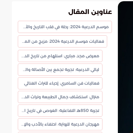
عناوين المقال
موسم الدرعية 2024: رحلة في قلب التاريخ والثقافة السعودية
فعاليات موسم الدرعية 2024: مزيج من الماضي والحاضر
معرض مجد مباري: استلهام من تاريخ الدولة السعودية الثانية
ليالي الدرعية: تجربة تجمع بين الأصالة والترف
فعاليات فن السامري: إحياء للتراث الغنائي
منزال: استكشاف جمال الطبيعة وتراث الدرعية
تجربة 850هـ التفاعلية: الغوص في تاريخ الدرعية
مهرجان الدرعية للرواية: احتفاء بالأدب والإبداع