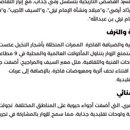
د القصص التاريخية بتسلسل زمني جذاب، مع إبراز التفاص
اد أرضي”، و”ميلاد ونشأة الإمام تركي”، و”السيف الأجرب”، و”
م تركي بن عبدالله”.
 والترف
ية والضيافة الفاخرة. الممرات المتخللة بأشجار النخيل عكست
هوية وثقافة الدرعية الأصيلة. بالإضافة إلى ذلك، استمتع الزوار بتناول المأكولات العال
 مقاهٍ مختلفة. المساحات الفنية والثقافية، مثل معبر السيف والمراجيح، أضفت ج
اقتناء تحف أثرية ومعروضات فاخرة، بالإضافة إلى عربات
يدية.
نائي
ي، التي أضفت أجواء حيوية على المناطق المختلفة. تجولت
ولوحات تقليدية جذابة، مما سمح للزوار بالمشاركة في تجرب