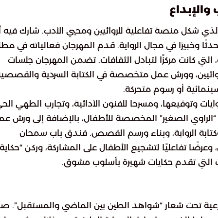
 والإبداع
ة للرواية، الذي شكل منصة تفاعلية للروائيين ومحبي الأدب. شارك فيه أ
دار نشر ومكتبة متخصصة، وأكثر من 150 متحدثًا وخبيرًا في مجال الرواية. قدم المهرجان فعالياته في م
التي كانت مركزًا لتبادل الثقافات. تضمن المهرجان جلسات
لروائيين، وورش عمل متخصصة في الكتابة السردية والقصصية
سينمائية أو رسوم متحركة.
وايات وتوقيعها، ومسرحًا للفنون الأدائية، وتجارب الطهي الح
ة “الراوي الصغير” المخصصة للأطفال، بالإضافة إلى ورش عم
كتابة الرواية، وبناء ورسم القصص. فندق باب سمحان
ًا تفاعليًا لتشجيع الأطفال على المشاركة، وركن “حكاية
ات التي تقدم حكايات شهيرة بأسلوب مشوق.
درعية تحت شعار “شواهد الطين بين الماضي والمستقبل”. ص