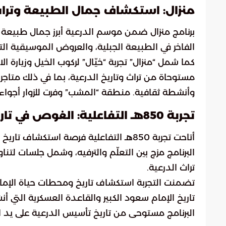
منزال: استكشاف جمال الطبيعة وتراث
برنامج منزال ضمن موسم الدرعية أبرز جمال طبيعة ا
الفاخر في الطبيعة الجبلية، والعروض الموسيقية التقل
كما شمل “منزال” تجربة “خيّال” لركوب الخيل وزيارة 
مستوحاة من تراث وتاريخ الدرعية، بما في ذلك متا
وأنشطة ثقافية. منطقة “المشب” وفرت للزوار أجواء 
تجربة 850هـ التفاعلية: الغوص في تاريخ الدرعية
أتاحت تجربة 850هـ التفاعلية فرصة استك
البرنامج مزج بين التعلّم والترفيه، وشمل جلسات لتناول
تراث الدرعية.
تضمنت التجربة استكشاف تاريخ ومحطات حياة الإمام 
تاريخ الإمام سعود الكبير والقاعدة العسكرية التي 
البرنامج مستوحى من تاريخ تأسيس الدرعية على يد الأمير