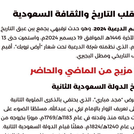
، وهو حدث ترفيهي يجمع بين عبق التاريخ
لدرعية 2024
وروعة الفن والثقافة. بدأت فعالياته في 18 جمادى الآخرة 1446هـ الموافق 19 ديسمبر 2024م، واستمرت حتى 13
11 أبريل 2025م. هذا الموسم، الذي نظمته شركة الدرعية تحت شعار “أرض ترويك”، أقيم
التاريخي ومطل البجيري.
الدولة السعودية الثانية
 2024، استقبل الزوار معرض “مجد مباري”، الذي يحتفي بالذكرى المئوية الثانية
تعريف الزوار بالإمام تركي بن عبدالله، مسلطًا الضوء على
الأحداث التاريخية والسياسية والاجتماعية التي رافقت حياته منذ ولادته في عام 1183هـ/1769م، مرورًا بخروجه من