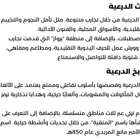
 الدرعية
لدرعية من خلال تجارب متنوعة، مثل تأمل النجوم والتخييم
يدية، والأسواق المحلية، والفنون الأدائية.
الاصطبلات، بالإضافة إلى منطقة “برواز” التي قدمت تجارب
جر وورش عمل للحرف اليدوية التقليدية، ومطاعم ومقاهي،
شتوية دافئة للتواصل والاستمتاع.
شاف تاريخ الدرعية وقصصها بأسلوب تفاعلي وممتع يعتمد على الألغاز.
 المأكولات والمشروبات، وألعابًا حركية، وهدايا تذكارية ترمز 
تركي عبر ثلاث مناطق متسلسلة، بالإضافة إلى التعرف على
أنشأها باسم “المنقية”، من خلال تحديات وأنشطة حركية. اسم
 مانع المريدي عام 850هـ.