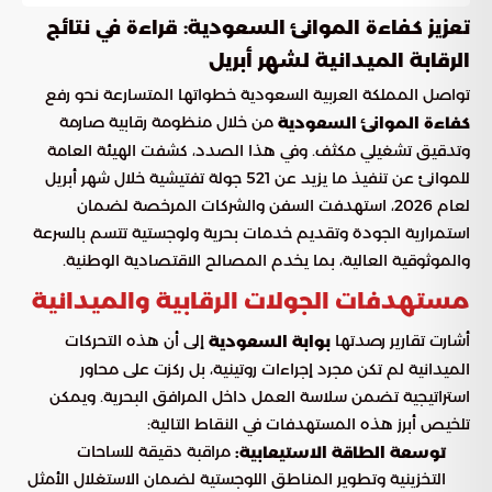
تعزيز كفاءة الموانئ السعودية: قراءة في نتائج
الرقابة الميدانية لشهر أبريل
تواصل المملكة العربية السعودية خطواتها المتسارعة نحو رفع
من خلال منظومة رقابية صارمة
كفاءة الموانئ السعودية
وتدقيق تشغيلي مكثف. وفي هذا الصدد، كشفت الهيئة العامة
للموانئ عن تنفيذ ما يزيد عن 521 جولة تفتيشية خلال شهر أبريل
لعام 2026، استهدفت السفن والشركات المرخصة لضمان
استمرارية الجودة وتقديم خدمات بحرية ولوجستية تتسم بالسرعة
والموثوقية العالية، بما يخدم المصالح الاقتصادية الوطنية.
مستهدفات الجولات الرقابية والميدانية
أشارت تقارير رصدتها
إلى أن هذه التحركات
بوابة السعودية
الميدانية لم تكن مجرد إجراءات روتينية، بل ركزت على محاور
استراتيجية تضمن سلاسة العمل داخل المرافق البحرية. ويمكن
تلخيص أبرز هذه المستهدفات في النقاط التالية:
مراقبة دقيقة للساحات
توسعة الطاقة الاستيعابية:
التخزينية وتطوير المناطق اللوجستية لضمان الاستغلال الأمثل