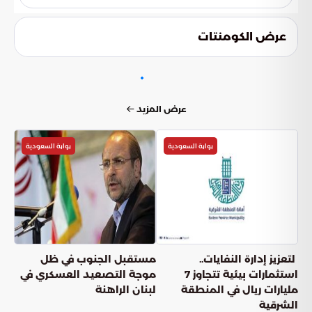
في القطاع البحري وتجذب رؤوس الأموال الأجنبية.
يتمحور التساؤل حول مدى قدرة هذا الانضباط والرقابة الصارمة
على تحويل الموانئ السعودية إلى النموذج الأول عالمياً من حيث
عرض الكومنتات
الكفاءة. ويسلط الضوء على إمكانية تحول هذه المعايير السعودية
إلى المقياس الجديد والفريد للتميز في قطاع التجارة العالمية.
عرض المزيد
بوابة السعودية
بوابة السعودية
لتعزيز إدارة النفايات..
مستقبل الجنوب في ظل
استثمارات بيئية تتجاوز 7
موجة التصعيد العسكري في
مليارات ريال في المنطقة
لبنان الراهنة
الشرقية