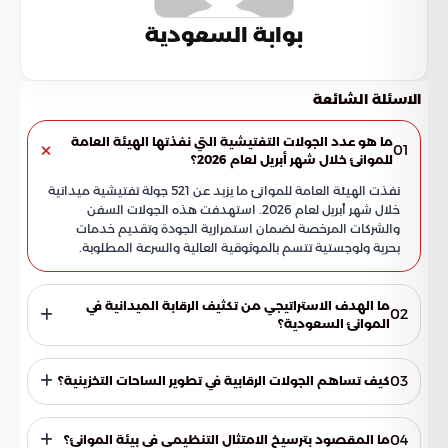
بوابة السعودية
الاسئلة الشائعة
ما هو عدد الجولات التفتيشية التي نفذتها الهيئة العامة
01
للموانئ خلال شهر أبريل لعام 2026؟
نفذت الهيئة العامة للموانئ ما يزيد عن 521 جولة تفتيشية ميدانية
خلال شهر أبريل لعام 2026. استهدفت هذه الجولات السفن
والشركات المرخصة لضمان استمرارية الجودة وتقديم خدمات
بحرية ولوجستية تتسم بالموثوقية العالية والسرعة المطلوبة.
ما الهدف الاستراتيجي من تكثيف الرقابة الميدانية في
02
الموانئ السعودية؟
يهدف تكثيف الرقابة إلى رفع كفاءة الموانئ من خلال تدقيق
تشغيلي صارم، وضمان تقديم خدمات تتوافق مع المصالح
03
كيف تساهم الجولات الرقابية في تطوير الساحات التخزينية؟
الاقتصادية الوطنية. كما تسعى هذه الإجراءات إلى ترسيخ مكانة
المملكة كمنصة لوجستية عالمية جاذبة للاستثمارات الدولية في
تركز الجولات على مراقبة الساحات التخزينية بدقة لضمان الاستغلال
قطاع النقل البحري.
الأمثل للمساحات المتاحة وتوسعة الطاقة الاستيعابية. ويهدف
04
ما المقصود بترسيخ الامتثال التنظيمي في بيئة الموانئ؟