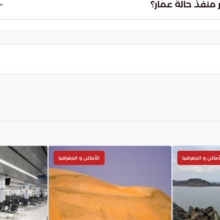
يتماشى تطوير منفذ حالة عمار مع رؤية السعودية 2030 في تعزيز الاقتصاد وتطوير البنية التحتية
أماكن و الجغرافيا
الأماكن و الجغرافيا