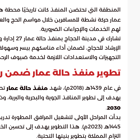
المنطقة التي تحتضن المنفذ كانت تاريخيًا محطة 
عمار حركة نشطة للمسافرين خلال مواسم الحج والعمر
لهم الخدمات والإجراءات الضرورية.
تشارك في مد
الإرشاد للحجاج، لضمان أداء مناسكهم بيسر وسهولة.
التجهيزات والاستعدادات اللازمة لخدمة ضيوف الرح
تطوير منفذ حالة عمار ضمن رؤية 
في عام 1439هـ (2018م)، شهد
تطو
منفذ حالة عمار
يهدف إلى تطوير المنافذ الجوية والبحرية والبرية، وذل
.
2030
بدأت المراحل الأولى لتشغيل المرافق المطورة تدري
1445هـ (2023م). هذا التطوير يهدف إلى ت
التزام المملكة بتطوير بنيتها التحتية.