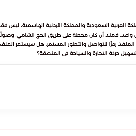
ة العربية السعودية والمملكة الأردنية الهاشمية، ليس فق
واعد. فمنذ أن كان محطة على طريق الحج الشامي، وصولًا
صريًا يواكب رؤية 2030، يبقى هذا المنفذ رمزًا للتواصل والتطور المستمر. هل سيستمر المنف
تسهيل حركة التجارة والسياحة في المنطقة؟