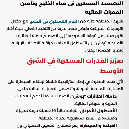
التصعيد العسكري في مياه الخليج وتأمين
الممرات المائية
تشهد المنطقة حالة من
مع دخول
التوتر العسكري في الخليج
التوجهات الأمريكية بفرض قيود بحرية حيز التنفيذ الفعلي، حيث أشار
تقرير صادر عن “بوابة السعودية” إلى انضمام حاملة الطائرات
الأمريكية “بوش” إلى الأسطول المكلف بمراقبة التحركات الإيرانية
وتعزيز الحضور البحري.
تعزيز القدرات العسكرية في الشرق
الأوسط
تأتي هذه الخطوة في إطار استراتيجية شاملة لإحكام السيطرة على
المسارات الملاحية الحيوية، وتتضمن التعزيزات الحالية ما يلي:
انضمت رسمياً لدعم العمليات
حاملة الطائرات “بوش”:
البحرية والمهام القتالية.
يتواجد حالياً 16 سفينة حربية مجهزة
الأسطول الأمريكي:
ومنتشرة في نقاط استراتيجية بمياه المنطقة.
رفع مستوى التنسيق العملياتي بين
القيادة والسيطرة: