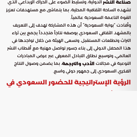
الدولية، وتسليط الضوء على الحراك الإبداعي الذي
صناعة النشر
تشهده الساحة الثقافية المحلية، بما يتماشى مع مستهدفات تعزيز
القوة الناعمة السعودية عالمياً.
وأفادت “بوابة السعودية” أن هذه المشاركة تهدف إلى التعريف
بالمشهد الثقافي السعودي بوصفه نتاجاً متجدداً يجمع بين ثراء
التراث وتطلعات المستقبل. وتسعى الهيئة من خلال تواجدها في
هذا المحفل الدولي إلى بناء جسور تواصل مهنية مع أقطاب النشر
العالمي، وتوسيع نطاق التبادل المعرفي عبر عرض المبادرات
النوعية في مجالات
، بما يضمن وصول النتاج
الأدب والترجمة
الفكري السعودي إلى جمهور دولي واسع.
الرؤية الإستراتيجية للحضور السعودي في
المعرض
ترتكز مشاركة المملكة في هذا الحدث العالمي على مجموعة من
الأهداف الجوهرية التي تخدم قطاع الكتاب:
إبراز الهوية الثقافية السعودية وتنوعها الإبداعي أمام قطاع
النشر العالمي.
تفعيل الشراكات المهنية مع دور النشر والمبدعين والخبراء