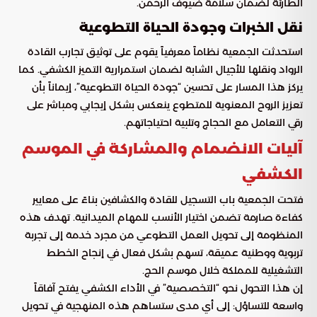
الطارئة لضمان سلامة ضيوف الرحمن.
نقل الخبرات وجودة الحياة التطوعية
استحدثت الجمعية نظاماً معرفياً يقوم على توثيق تجارب القادة
الرواد ونقلها للأجيال الشابة لضمان استمرارية التميز الكشفي. كما
يركز هذا المسار على تحسين “جودة الحياة التطوعية”، إيماناً بأن
تعزيز الروح المعنوية للمتطوع ينعكس بشكل إيجابي ومباشر على
رقي التعامل مع الحجاج وتلبية احتياجاتهم.
آليات الانضمام والمشاركة في الموسم
الكشفي
فتحت الجمعية باب التسجيل للقادة والكشافين بناءً على معايير
كفاءة صارمة تضمن اختيار الأنسب للمهام الميدانية. تهدف هذه
المنظومة إلى تحويل العمل التطوعي من مجرد خدمة إلى تجربة
تربوية ووطنية عميقة، تسهم بشكل فعال في إنجاح الخطط
التشغيلية للمملكة خلال موسم الحج.
إن هذا التحول نحو “التخصصية” في الأداء الكشفي يفتح آفاقاً
واسعة للتساؤل: إلى أي مدى ستساهم هذه المنهجية في تحويل