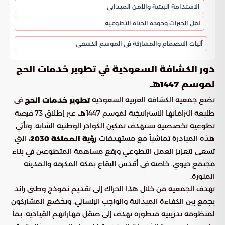
الاستدامة البيئية والأمن الميداني
نقل الخبرات وجودة الحياة التطوعية
آليات الانضمام والمشاركة في الموسم الكشفي
دور الكشافة السعودية في تطوير خدمات الحج
لموسم 1447هـ
تضع جمعية الكشافة العربية السعودية
في
تطوير خدمات الحج
طليعة التزاماتها الاستراتيجية لموسم 1447هـ، عبر إطلاق 73 فرصة
تطوعية تخصصية تستهدف تمكين الكوادر الوطنية الشابة. وتأتي
هذه المبادرة تماشياً مع مستهدفات
، التي
رؤية المملكة 2030
تسعى لتعزيز العمل التطوعي ورفع مساهمة المتطوعين في بناء
مجتمع حيوي، خاصة في أقدس البقاع بمكة المكرمة والمدينة
المنورة.
تهدف الجمعية من خلال هذا الحراك إلى تقديم نموذج وطني رائد
يجمع بين الكفاءة الميدانية والواجب الإنساني. ويخضع المشاركون
لمنظومة تدريبية متطورة تهدف إلى صقل مهاراتهم القيادية، بما