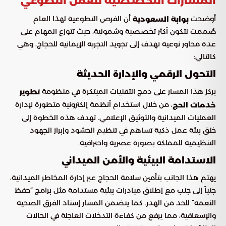
المسارات التخصصية للعمل التطوعي
أوضحت
أن الفرص التطوعية لهذا العام
بوابة السعودية
صُممت لتكون أكثر تخصصية وشمولية، حيث تتوزع المهام على
عدة محاور نوعية تهدف إلى تجويد التجربة الإيمانية للحجاج، وهي
كالتالي:
التحول الرقمي والإدارة الحديثة
يركز هذا المسار على دمج التقنيات المبتكرة في منظومة
تطوير
، من خلال استخدام أنظمة إلكترونية متطورة لإدارة
خدمات الحج
العمليات الميدانية والتوثيق الإعلامي. تهدف هذه الخطوة إلى
خلق بيئة عمل ذكية تساهم في تنظيم الحشود وإبراز الجهود
التنظيمية للمملكة بصورة عصرية واحترافية.
الاستدامة البيئية والأمن الميداني
يهتم هذا الجانب بتأمين سلامة الحجاج عبر إدارة المخاطر الميدانية،
جنباً إلى جنب مع إطلاق مبادرات بيئية مستدامة مثل برامج “حفظ
النعمة” للحد من الهدر. كما يتضمن المسار إسناد الفرق الصحية
والإسعافية، مما يرفع من كفاءة التدخلات العاجلة في الحالات