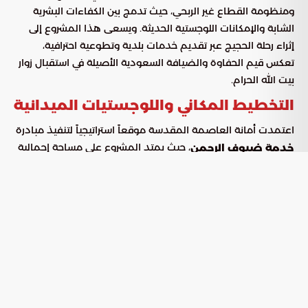
ومنظومة القطاع غير الربحي، حيث تدمج بين الكفاءات البشرية
الشابة والإمكانات اللوجستية الحديثة. ويسعى هذا المشروع إلى
إثراء رحلة الحجيج عبر تقديم خدمات بلدية وتطوعية احترافية،
تعكس قيم الحفاوة والضيافة السعودية الأصيلة في استقبال زوار
بيت الله الحرام.
التخطيط المكاني واللوجستيات الميدانية
اعتمدت أمانة العاصمة المقدسة موقعاً استراتيجياً لتنفيذ مبادرة
، حيث يمتد المشروع على مساحة إجمالية
خدمة ضيوف الرحمن
تتجاوز 40 ألف متر مربع. ويقع هذا النطاق في منطقة حيوية بجوار
مسجد نمرة، تحديداً على طريق المشاة المؤدي إلى مشعر
مزدلفة، مما يجعله مركزاً لوجستياً فعالاً يدعم حركة تدفق الحجاج
وانتقالهم بسلاسة.
البيانات التشغيلية والمكانية للمبادرة
البيان
التفاصيل والمعلومات
مشعر عرفات (بجوار مسجد نمرة)
النطاق