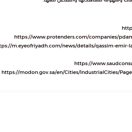
ttps://m.eyeofriyadh.com/news/details/qassim-emir-launc
https://modon.gov.sa/en/Cities/IndustrialCities/Pages/In-