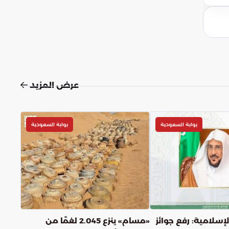
عرض المزيد
بوابة السعودية
بوابة السعودية
لإسلامية: رفع جوائز
«مسام» ينزع 2.045 لغمًا من