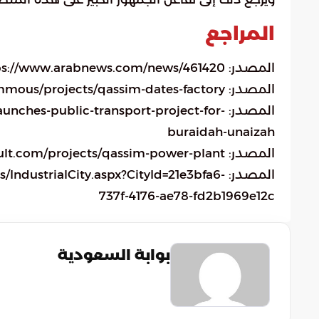
المراجع
المصدر: https://www.arabnews.com/news/461420
المصدر: https://www.protenders.com/companies/pdammous/projects/qassim-dates-factory
المصدر: hes-public-transport-project-for
buraidah-unaizah
المصدر: https://www.saudconsult.com/projects/qassim-power-plant
المصدر: dustrialCity.aspx?CityId=21e3bfa6
737f-4176-ae78-fd2b1969e12c
بوابة السعودية