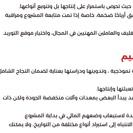
يث تحرص باستمرار على إنتاجها بل وتنويع أنواعها.
قق أرباحًا ضخمة، خاصة إذا تمت متابعة المشروع ومراقبة
غليف والعاملين المهنيين في المجال، واختيار موقع التوريد
يم
 نموذجية ، وتدوينها ودراستها بعناية لضمان النجاح الشامل
ئتها وإنتاجها.
وقد يبدأ البعض بمعدات وآلات منخفضة الجودة ولكن ذات
 لاستيعاب وضعهم المالي في بداية المشروع.
انتباه إلى استيراد أنواع مختلفة من التواريخ، ولا يمكنك