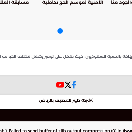
لجود منّا
الأمنية لموسم الحج تكاملية
مسابقة الملك
وفينا» بتبرعين سخيّين بـ 150 مليون
واستباقية ومرنة
للقرآن الكريم إلى 9 ملايي
تحقة
امة بالنسبة للسعوديين. حيث نعمل على توفير يشمل مختلف الجوانب الت
شركة كلينر للتنظيف بالرياض
sh(): Failed to send buffer of zlib output compression (0) in
/hom