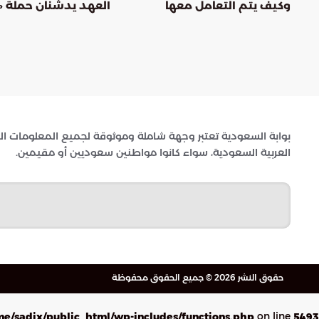
وكيف يتم التعامل معها
العهد يدشّنان حملة «ا
ريال لدعم الأسر المس
بوابة السعودية تعتبر وجهة شاملة وموثوقة لجميع المعلومات اله
العربية السعودية، سواء كانوا مواطنين سعوديين أو مقيمين.
حقوق النشر 2026 © جميع الحقوق محفوظة
on line
e/sadix/public_html/wp-includes/functions.php
5493