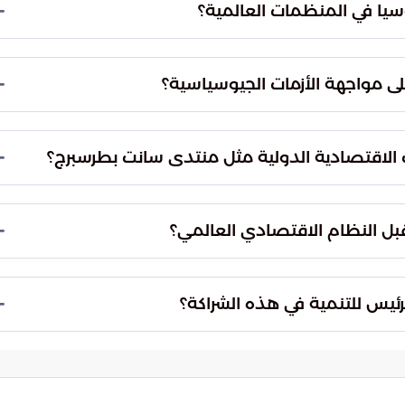
 توازناً بين احتياجات الطاقة الحالية وأهداف الحفاظ
سيا في المنظمات العالمية؟
ل والمنظمات الدولية لضمان توزيع عادل ومستدام
ويحقق العدالة في الوصول إلى مصادر الطاقة لمختلف
ى مواجهة الأزمات الجيوسياسية؟
رة الملفات المعقدة، مما ساعد في صمود أسواق الطاقة
ن التنسيق الاستراتيجي هو النموذج الأمثل لضمان
لتحولات الاقتصادية الكبرى والفرص الواعدة التي
ر المستثمرين الدوليين ويضع المملكة في قلب الحراك الاقتصادي
قبل النظام الاقتصادي العالمي؟
للعمل الجماعي، مما قد يقود المجتمع الدولي نحو
رسم خارطة القوى الاقتصادية بما يتماشى مع تحولات
لرئيس للتنمية في هذه الشراكة؟
خفض التكاليف وتحسين الكفاءة، وهو ما يتوافق مع
 إليها المملكة وروسيا لدعم استقرار النمو الاقتصادي