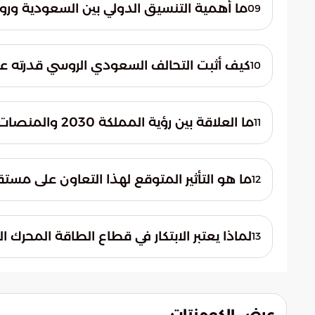
واستمرارية سلاسل الإمداد التقليدية، مما يخلق
ما أهمية التنسيق الدولي بين السعودية ورو
09
على البيئة مستقبلاً.
يهدف التنسيق إلى توحيد الجهود في المحاف
لموارد الطاقة العالمية، مما يمنع الاحتكار 
كيف أثبت التحالف السعودي الروسي قدرته عل
10
دول العالم.
أظهر البلدان احترافية عالية ومرونة في إدا
أمام المتغيرات الدولية الطارئة، وبرهن على أ
ما العلاقة بين رؤية المملكة 2030 والمنصات الاقتصادية الدولية مثل منتدى سانت بطرسبرج؟
11
استدامة الاقتصادات الكبرى والناشئة.
تستخدم المملكة هذه المنصات كواجهة لعرض ا
توفرها رؤية 2030، مما يجذب كبا
ما هو التأثير المتوقع لهذا التعاون على مست
12
والمالي العالمي.
يساهم هذا التحالف في صياغة قواعد مبتكرة 
نظام اقتصادي أكثر تعددية وإنصافاً، ويعيد 
لماذا يعتبر الابتكار في قطاع الطاقة المحرك ا
13
القرن الحادي والعشرين.
لأن الابتكار يضمن استمرارية الإمدادات مع 
أهداف التنمية المستدامة الشاملة التي تسعى
على المدى الطويل.
عرض الكومنتات