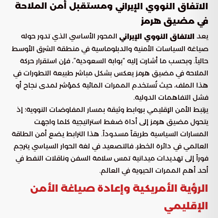
ومستقبل أمن الملاحة
الاتفاق النووي الإيراني
في مضيق هرمز
يعد
المحور الأساسي الذي تدور حوله
الاتفاق النووي الإيراني
صياغة السياسات الأمنية والدبلوماسية في منطقة الشرق الأوسط
حالياً. وبحسب ما أشارت إليه “بوابة السعودية”، فإن استقرار حركة
الملاحة في مضيق هرمز يعكس بشكل مباشر طبيعة التطورات في
هذا الملف، حيث تُستخدم الممرات المائية كمؤشر لمدى نجاح أو
فشل التفاهمات الدولية.
يرتبط الأمن الإقليمي بروابط وثيقة بمسار المفاوضات النووية؛ إذ
يتحول مضيق هرمز إلى أداة ضغط استراتيجية كلما واجهت
المسارات السياسية طريقاً مسدوداً. هذا الترابط يضع أمن الطاقة
العالمي في دائرة الخطر، فالتصعيد في لغة الحوار السياسي يترجم
فوراً إلى تهديدات ميدانية تمس سلامة السفن وناقلات النفط في
أحد أهم الممرات الحيوية في العالم.
الرؤية الأمريكية وإعادة صياغة الأمن
الإقليمي