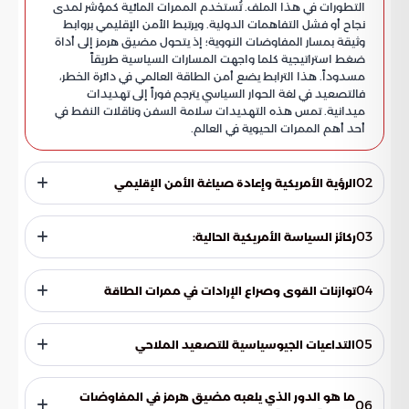
التطورات في هذا الملف. تُستخدم الممرات المائية كمؤشر لمدى
نجاح أو فشل التفاهمات الدولية. ويرتبط الأمن الإقليمي بروابط
وثيقة بمسار المفاوضات النووية؛ إذ يتحول مضيق هرمز إلى أداة
ضغط استراتيجية كلما واجهت المسارات السياسية طريقاً
مسدوداً. هذا الترابط يضع أمن الطاقة العالمي في دائرة الخطر،
فالتصعيد في لغة الحوار السياسي يترجم فوراً إلى تهديدات
ميدانية. تمس هذه التهديدات سلامة السفن وناقلات النفط في
أحد أهم الممرات الحيوية في العالم.
02
الرؤية الأمريكية وإعادة صياغة الأمن الإقليمي
تتبنى الولايات المتحدة حالياً استراتيجية صارمة تهدف إلى تحقيق
استقرار مستدام عبر وضع شروط تفاوضية جديدة. تعتمد هذه
03
ركائز السياسة الأمريكية الحالية:
الرؤية على تقييم شامل للتجارب السابقة بهدف سد الثغرات التي قد
تسمح باختلال موازين القوى في المنطقة.
تسعى هذه التحركات إلى تحجيم الطموحات النووية وضمان عدم
تجدد الأزمات التي هزت استقرار المنطقة سابقاً. كما تهدف إلى
04
توازنات القوى وصراع الإرادات في ممرات الطاقة
إبقاء قنوات الحوار مفتوحة لتجنب الصدامات المباشرة التي قد
تؤدي إلى اشتعال جبهات متعددة.
يظهر التنافس الدولي في مضيق هرمز كصراع إرادات لفرض النفوذ
وتأمين تدفقات النفط العالمية. يحاول كل طرف استثمار أوراقه
05
التداعيات الجيوسياسية للتصعيد الملاحي
الاستراتيجية لتحقيق أكبر قدر من المكاسب على طاولة المفاوضات
المليئة بالتعقيدات. تستخدم إيران ورقة التأثير على أمن الملاحة
يضع هذا التداخل المعقد المجتمع الدولي أمام تحديات كبرى؛
لتعزيز أوراق الضغط لرفع العقوبات وكسر العزلة الدولية. في
فبينما تسعى واشنطن لفرض قواعد دبلوماسية مستحدثة،
ما هو الدور الذي يلعبه مضيق هرمز في المفاوضات
06
المقابل، تصر الولايات المتحدة على اتفاقية أمنية شاملة لمنع
تواصل طهران المناورة. هذا الوضع يزيد من حدة المخاطر التي