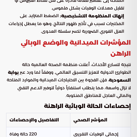
المتاحة إلى عقاقير فعالة قادرة على شل نشاط الفيروس أو
تقليل معدلات الوفيات بشكل ملموس.
الضغط المتزايد على
إنهاك المنظومة التشخيصية:
المختبرات تسبب في تأخير ظهور النتائج، وهو ما يعطل إجراءات
العزل الفوري الضرورية لكسر سلسلة العدوى.
المؤشرات الميدانية والوضع الوبائي
الراهن
نتيجة لتسارع الأحداث، أعلنت منظمة الصحة العالمية حالة
الطوارئ الدولية لتعزيز التنسيق العالمي. ووفقاً لما ورد عبر
بوابة
، فإن الفجوة بين الاحتياجات الميدانية والموارد المتاحة
السعودية
لا تزال واسعة، مما يتطلب استنفاراً دولياً لتوفير الدعم التقني
والمالي العاجل للمناطق المنكوبة.
إحصاءات الحالة الوبائية الراهنة
المؤشر الصحي
التفاصيل والإحصاءات
إجمالي الوفيات التقريبي
220 حالة وفاة