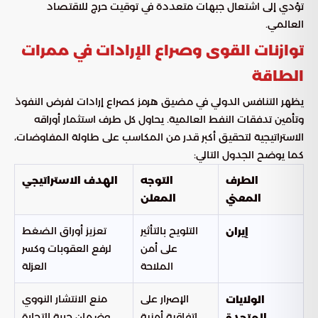
تؤدي إلى اشتعال جبهات متعددة في توقيت حرج للاقتصاد
العالمي.
توازنات القوى وصراع الإرادات في ممرات
الطاقة
يظهر التنافس الدولي في مضيق هرمز كصراع إرادات لفرض النفوذ
وتأمين تدفقات النفط العالمية. يحاول كل طرف استثمار أوراقه
الاستراتيجية لتحقيق أكبر قدر من المكاسب على طاولة المفاوضات،
كما يوضح الجدول التالي:
الطرف
التوجه
الهدف الاستراتيجي
المعني
المعلن
التلويح بالتأثير
تعزيز أوراق الضغط
إيران
على أمن
لرفع العقوبات وكسر
الملاحة
العزلة
الإصرار على
منع الانتشار النووي
الولايات
اتفاقية أمنية
وضمان حرية التجارة
المتحدة