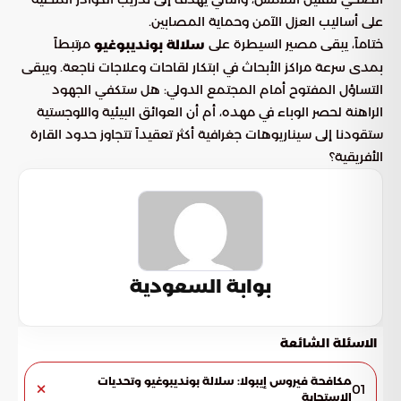
على أساليب العزل الآمن وحماية المصابين.
ختاماً، يبقى مصير السيطرة على
مرتبطاً
سلالة بونديبوغيو
بمدى سرعة مراكز الأبحاث في ابتكار لقاحات وعلاجات ناجعة. ويبقى
التساؤل المفتوح أمام المجتمع الدولي: هل ستكفي الجهود
الراهنة لحصر الوباء في مهده، أم أن العوائق البيئية واللوجستية
ستقودنا إلى سيناريوهات جغرافية أكثر تعقيداً تتجاوز حدود القارة
الأفريقية؟
بوابة السعودية
الاسئلة الشائعة
مكافحة فيروس إيبولا: سلالة بونديبوغيو وتحديات
01
الاستجابة