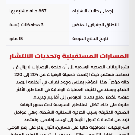
إجمالي حالات الاشتباه
867 حالة مشتبه بها
النطاق الجغرافي المتضرر
3 محافظات رئيسة
تاريخ اندلاع الموجة
15 مايو
المسارات المستقبلية وتحديات الانتشار
تشير البيانات الصحية الرسمية إلى أن منحنى الإصابات لا يزال في
تصاعد مستمر، حيث ارتفعت حصيلة الوفيات من 204 إلى 220
حالة مؤخراً. هذا المؤشر يعكس وجود ثغرات في أنظمة الرصد
المبكر، ويستدعي تكثيف العمليات الوقائية في المناطق الأكثر
عرضة للخطر لمنع تمدد الفيروس إلى أقاليم جديدة.
علاوة على ذلك، تظل المناطق الحدودية تحت مجهر الرقابة
الصحية الدقيقة بسبب الحركية السكانية النشطة، وهي عوامل
تزيد من احتمالات تحول الأزمة إلى تهديد إقليمي. وتعتمد
استراتيجيات المواجهة حالياً على مسارين: الأول يركز على رفع الوعي
الصحي لتقليل التلامس، والثاني يهدف إلى تدريب الكوادر المحلية