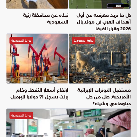
كل ما تريد معرفته عن أول
نبذه عن محافظة رنية
أهداف العرب في مونديال
السعودية
2026 وقرار الفيفا
بوابة السعودية
بوابة السعودية
مستقبل التوترات الإيرانية
ارتفاع أسعار النفط.. وخام
الأمريكية: هل من حل
برنت يسجل 71 دولارا للبرميل
دبلوماسي وشيك؟
بوابة السعودية