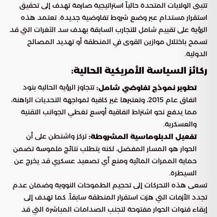
تتبنى الولايات المتحدة حالياً استراتيجية صارمة تهدف إلى تحقيق
استقرار مستدام عبر وضع شروط تفاوضية جديدة. تعتمد هذه
الرؤية على تقييم شامل للتجارب السابقة بهدف سد الثغرات التي قد
تسمح باختلال موازين القوى في المنطقة أو تهديد المصالح
الدولية.
ركائز السياسة الأمريكية الحالية:
تتجاوز الرؤية الحالية بنود
تطوير نموذج تفاوضي شامل:
اتفاق عام 2015، وتعتبرها غير كافية لمواجهة التحديات الراهنة،
مما يدفع نحو اشتراط اتفاقية أوسع تغطي الجوانب التقنية
والعسكرية.
تركز واشنطن على أن
تفعيل الدبلوماسية المشروطة:
الحوار هو المسار المفضل، لكنه يتطلب نتائج ملموسة تضمن
حماية الممرات المائية ومنع أي تصعيد عسكري قد يخرج عن
السيطرة.
تسعى هذه التحركات إلى تحجيم الطموحات النووية وضمان عدم
تجدد الأزمات التي هزت استقرار المنطقة سابقاً. كما تهدف إلى
إبقاء قنوات الحوار مفتوحة لتجنب الصدامات المباشرة التي قد