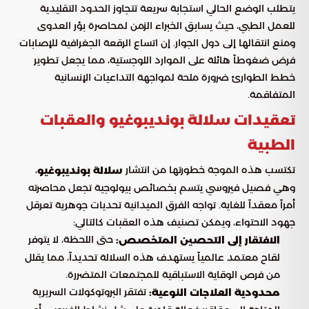
يتطلب الوضع الحالي استجابة سريعة تتجاوز الحدود التقليدية
للعمل الطبي، حيث يسابق الخبراء الزمن لمحاصرة بؤر العدوى
ومنع انتقالها إلى دول الجوار. إن اتساع الرقعة الجغرافية للإصابات
فرض ضغوطاً هائلة على الموارد اللوجستية، مما يجعل تطوير
خطط الطوارئ ضرورة ملحة لمواجهة التداعيات الإنسانية
المتفاقمة.
تعقيدات سلالة بونديبوغيو والعقبات
الطبية
تكتسب هذه الموجة خطورتها من انتشار
،
سلالة بونديبوغيو
وهي فصيل فيروسي يتسم بخصائص بيولوجية تجعل محاصرته
أمراً معقداً للغاية. تواجه الفرق الميدانية تحديات جوهرية تعرقل
جهود الاحتواء، ويمكن تصنيف هذه العقبات كالتالي:
حتى اللحظة، لا يتوفر
الافتقار إلى التحصين المتخصص:
لقاح معتمد عالمياً يستهدف هذه السلالة تحديداً، مما يقلل
من فرص الوقاية الاستباقية للمجتمعات المتضررة.
تفتقر البروتوكولات السريرية
محدودية العلاجات النوعية: