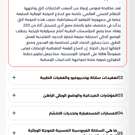
تعد مكافحة فيروس إيبولا من أصعب الاختبارات التي يواجهها
النظام الصحي العالمي، خاصة مع اندلاع الموجة الوبائية السابعة
عشرة في جمهورية الكونغو الديمقراطية. تميزت هذه الموجة التي
بدأت في منتصف مايو بانتشار سريع أدى لتسجيل أكثر من 220
وفاة، مما يضع المؤسسات الطبية أمام مسؤولية تاريخية. يتطلب
الوضع الحالي استجابة سريعة تتجاوز الحدود التقليدية للعمل
الطبي، حيث يسابق الخبراء الزمن لمحاصرة بؤر العدوى ومنع
انتقالها لدول الجوار. إن اتساع الرقعة الجغرافية للإصابات فرض
ضغوطاً هائلة على الموارد اللوجستية، مما يجعل تطوير خطط
الطوارئ ضرورة ملحة لمواجهة التداعيات الإنسانية.
02
تعقيدات سلالة بونديبوغيو والعقبات الطبية
تكتسب هذه الموجة خطورتها من انتشار سلالة "بونديبوغيو"، وهي
فصيل فيروسي يتسم بخصائص بيولوجية تجعل محاصرته معقدة
03
المؤشرات الميدانية والوضع الوبائي الراهن
للغاية. تواجه الفرق الميدانية تحديات جوهرية تعرقل جهود الاحتواء،
منها الافتقار إلى لقاح معتمد عالمياً يستهدف هذه السلالة
أعلنت منظمة الصحة العالمية حالة الطوارئ الدولية لتعزيز
تحديداً، مما يقلل فرص الوقاية الاستباقية. كما تفتقر البروتوكولات
التنسيق العالمي نتيجة تسارع الأحداث. ووفقاً للمؤشرات الصحية،
04
المسارات المستقبلية وتحديات الانتشار
السريرية المتاحة إلى عقاقير فعالة قادرة على شل نشاط الفيروس أو
فإن الفجوة بين الاحتياجات الميدانية والموارد المتاحة لا تزال
تقليل معدلات الوفيات بشكل ملموس. إضافة إلى ذلك، يعاني
واسعة، مما يتطلب استنفاراً دولياً لتوفير الدعم التقني والمالي
تشير البيانات الصحية الرسمية إلى أن منحنى الإصابات لا يزال في
النظام التشخيصي من إنهاك حاد بسبب الضغط المتزايد على
العاجل للمناطق المنكوبة والحد من انتشار الفيروس.
تصاعد مستمر، حيث ارتفعت حصيلة الوفيات مؤخراً. هذا المؤشر
ما هي السلالة الفيروسية المسببة للموجة الوبائية
05
المختبرات، مما يؤخر ظهور النتائج ويعطل إجراءات العزل الفوري
يعكس وجود ثغرات في أنظمة الرصد المبكر، ويستدعي تكثيف