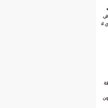
في
 لا
ة
ون