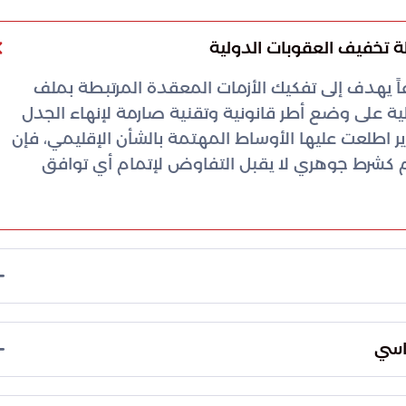
ة تخفيف العقوبات الدولية
فاً يهدف إلى تفكيك الأزمات المعقدة المرتبطة بملف
حالية على وضع أطر قانونية وتقنية صارمة لإنهاء الجدل
 اطلعت عليها الأوساط المهتمة بالشأن الإقليمي، فإن
يوم كشرط جوهري لا يقبل التفاوض لإتمام أي توافق
يف"، حيث يرتبط رفع القيود المالية بالامتثال الفعلي
لمتفاوضة الحديث عن مبالغ مالية محددة للإفراج عنها.
ماسي
ايير الأمنية الدولية. وتستند الرؤية الأمريكية في هذه
مل أمن الممرات المائية الحيوية. وأصبح التقدم في
المشروط بالنتائج، والشفافية الفنية الكاملة، والرقابة