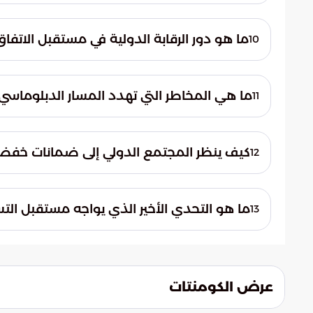
يعتمد نجاح المفاوضات على مدى مرونة طهران
وكفاءة أجهزة الطرد المركزي. وتعتبر هذه ال
ما هو دور الرقابة الدولية في مستقبل الاتفا
10
اتفاق يجب أن يتضمن قيوداً صارمة على تطوير
تعتبر الرقابة الدولية المستدامة الضمانة الوحي
الاقتصادي. ومن خلال تفعيل أنظمة تفتيش شا
ما هي المخاطر التي تهدد المسار الدبلوماسي 
11
لضمان عدم وجود أنشطة سرية وضمان الالتزام 
تتمثل أكبر المخاطر في استمرار سياسات التصع
فرغم الرغبة الدولية في تغليب الحل الدبلوماسي
كيف ينظر المجتمع الدولي إلى ضمانات خف
12
الأزمة إلى المربع الأول ويزيد من حدة التوترات.
يشترط المجتمع الدولي تقديم تعهدات موثق
وتعتبر هذه الضمانات جزءاً لا يتجزأ من أي تس
ما هو التحدي الأخير الذي يواجه مستقبل ال
13
الإقليمية وضمان عدم استخدام الموارد المالي
يتمثل التحدي في الموازنة بين الضغوط الاقتص
تعقيدات أمن الملاحة والجمود التقني. فالم
جديد، وبين مخاطر التصعيد التي قد تعرقل ال
عرض الكومنتات