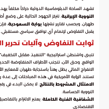
تشهد الساحة الدبلوماسية الدولية حراكاً مكثفاً يه
. تتركز الجهود الحالية على وضع أ
النووية الإيرانية
طهران. وبحسب تقارير نشرتها
، فإن
بوابة السعودية
يقبل التفاوض لإتمام أي توافق سياسي مستقبلي.
ثوابت التفاوض وآليات تحرير ال
تتبنى واشنطن استراتيجية “التنفيذ مقابل التخفيف”، 
الواقع. وحتى الآن، تتجنب الأطراف المتفاوضة الحديث
الانفراج المالي يظل رهناً باستجابة طهران للمعايير الأ
تستند الرؤية الأمريكية في هذه المباحثات إلى عدة رك
: لا يمكن البدء في 
الامتثال المشروط بالنتائج
النووية الحساسة.
: يعتبر الالتزام بالتفاص
الشفافية الفنية الكاملة
الاقتصادي.