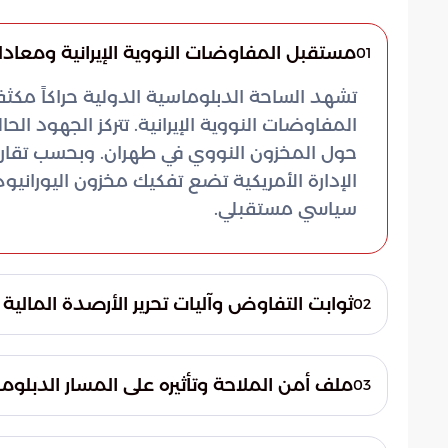
مستقبل المفاوضات النووية الإيرانية ومعادل
01
تشهد الساحة الدبلوماسية الدولية حراكاً مكث
المفاوضات النووية الإيرانية. تتركز الجهود ال
حول المخزون النووي في طهران. وبحسب تقارير
الإدارة الأمريكية تضع تفكيك مخزون اليوران
سياسي مستقبلي.
ثوابت التفاوض وآليات تحرير الأرصدة المالية
02
تتبنى واشنطن استراتيجية "التنفيذ مقابل التخف
على أرض الواقع. وحتى الآن، تتجنب الأطراف ا
ملف أمن الملاحة وتأثيره على المسار الدبلو
03
يظل الانفراج المالي رهناً باستجابة طهران للمع
تجاوزت المباحثات حدود المنشآت النووية لتش
المباحثات إلى عدة ركائز أساسية تشمل الامتثال 