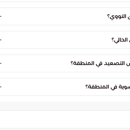
 في التعامل مع المطالب التقنية المتعلقة بأعداد
أجهزة العصب الحساس لعمليات التخصيب، لذا فإن أي
ق النووي؟
ها أو تشغيلها بمستويات عالية.
دة للانتقال من مرحلة التوتر إلى مرحلة التعاون
ملة ومفاجئة، تسعى الوكالة الدولية للطاقة الذرية
الحالي؟
بالمعايير الأمنية المتفق عليها.
يد الميداني والجمود التقني في بعض الملفات العالقة.
، إلا أن أي تعثر في الاستجابة للمطالب الدولية قد يعيد
ض التصعيد في المنطقة؟
ة للدول المجاورة لضمان خفض التصعيد العسكري.
وية شاملة، حيث تهدف إلى بناء الثقة بين الأطراف
تسوية في المنطقة؟
ة المفرج عنها في أنشطة زعزعة الاستقرار.
ادية التي قد تدفع طهران لتقديم تنازلات، وبين
ستقبل معلق بين قدرة الدبلوماسية على صياغة واقع
وصول إلى اتفاق نهائي وشامل.