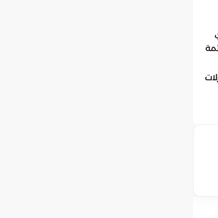
ئمة
لات