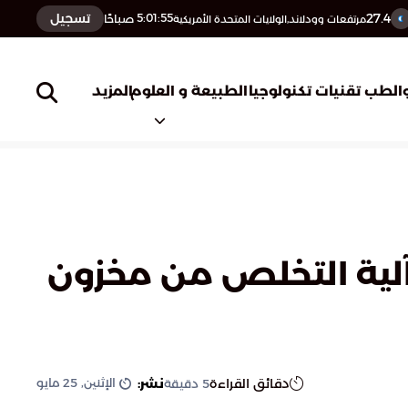
27.4
تسجيل
5:01:56
صباحًا
مرتفعات وودلاند,الولايات المتحدة الأمريكية
المزيد
الطب
تقنيات تكنولوجيا
الطبيعة و العلوم
آلية التخلص من مخزون
الإثنين, 25 مايو
دقائق القراءة
نشر:
5
دقيقة