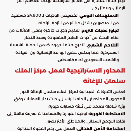
ترتكز هذه المبادرة على معايير استراتيجية تهدف لتعظيم الأثر
الإغاثي، وتتمثل في:
: تخصيص الوجبات لـ 24,800 مستفيد
الاستهداف النوعي
من المتضررين بشكل مباشر من الأزمة الراهنة.
: تقديم وجبات جاهزة يعفي العائلات من
تجاوز عقبات النزوح
عناء البحث عن أدوات الطبخ المفقودة وسط الدمار.
: تندرج هذه الجهود ضمن الحملة الشعبية
التلاحم الشعبي
السعودية، مما يعكس عمق الروابط الإنسانية بين القيادة
والشعب السعودي تجاه فلسطين.
المحاور الاستراتيجية لعمل مركز الملك
سلمان للإغاثة
تعكس التحركات الميدانية لمركز الملك سلمان للإغاثة الدور
المحوري للمملكة في الملف الإنساني، حيث تدار العمليات وفق
رؤية شاملة تعتمد على ثلاثة مسارات حيوية:
: توجيه الموارد والمساعدات بسرعة فائقة إلى
الاستجابة الفورية
نقاط التجمع السكاني والمناطق الأكثر تضرراً.
: العمل على ردم الفجوة الغذائية
استدامة الأمن الغذائي