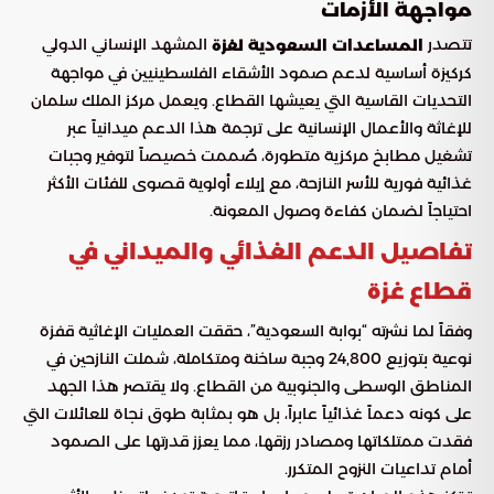
مواجهة الأزمات
تتصدر
المشهد الإنساني الدولي
المساعدات السعودية لغزة
كركيزة أساسية لدعم صمود الأشقاء الفلسطينيين في مواجهة
التحديات القاسية التي يعيشها القطاع. ويعمل مركز الملك سلمان
للإغاثة والأعمال الإنسانية على ترجمة هذا الدعم ميدانياً عبر
تشغيل مطابخ مركزية متطورة، صُممت خصيصاً لتوفير وجبات
غذائية فورية للأسر النازحة، مع إيلاء أولوية قصوى للفئات الأكثر
احتياجاً لضمان كفاءة وصول المعونة.
تفاصيل الدعم الغذائي والميداني في
قطاع غزة
وفقاً لما نشرته “بوابة السعودية”، حققت العمليات الإغاثية قفزة
نوعية بتوزيع 24,800 وجبة ساخنة ومتكاملة، شملت النازحين في
المناطق الوسطى والجنوبية من القطاع. ولا يقتصر هذا الجهد
على كونه دعماً غذائياً عابراً، بل هو بمثابة طوق نجاة للعائلات التي
فقدت ممتلكاتها ومصادر رزقها، مما يعزز قدرتها على الصمود
أمام تداعيات النزوح المتكرر.