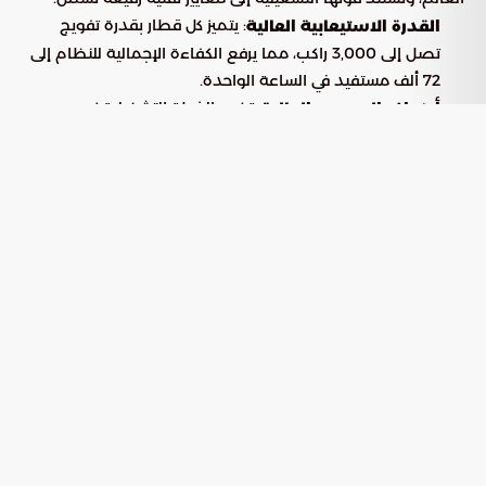
: يتميز كل قطار بقدرة تفويج
القدرة الاستيعابية العالية
تصل إلى 3,000 راكب، مما يرفع الكفاءة الإجمالية للنظام إلى
72 ألف مستفيد في الساعة الواحدة.
: تضع الخطة التشغيلية نصب
أهداف الموسم الحالية
عينيها نقل أكثر من مليوني حاج، عبر تنظيم دقيق لألفي رحلة
مجدولة على مدار الساعة.
: يمتد المسار عبر 9 محطات
التغطية الجغرافية الشاملة
استراتيجية، تم توزيعها بعناية لضمان قربها من مخيمات
ومواقع تجمع الحجاج في المشاعر الثلاثة.
المكاسب البيئية والأبعاد التنظيمية
أحدث الاعتماد على الحلول السككية تحولاً جذرياً في إدارة الحشود
والعمليات الميدانية، وتتجلى أبرز الفوائد المحققة في:
: ساهم القطار في الاستغناء عن
تقليص الازدحام المروري
نحو 50 ألف حافلة، مما خفف الضغط على شبكة الطرق داخل
المشاعر وحسن جودة الهواء.
: يسمح النظام بتنسيق فائق الدقة
إدارة الانسيابية الأمنية