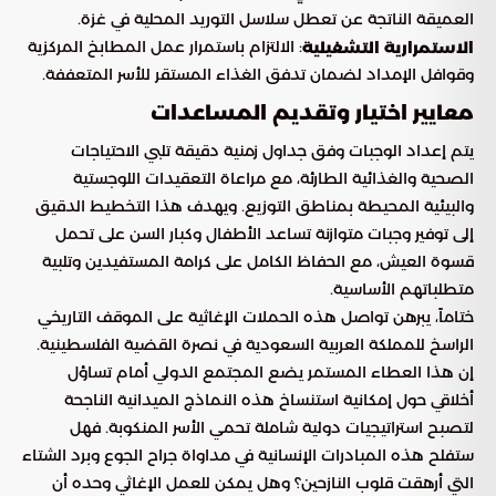
العميقة الناتجة عن تعطل سلاسل التوريد المحلية في غزة.
: الالتزام باستمرار عمل المطابخ المركزية
الاستمرارية التشغيلية
وقوافل الإمداد لضمان تدفق الغذاء المستقر للأسر المتعففة.
معايير اختيار وتقديم المساعدات
يتم إعداد الوجبات وفق جداول زمنية دقيقة تلبي الاحتياجات
الصحية والغذائية الطارئة، مع مراعاة التعقيدات اللوجستية
والبيئية المحيطة بمناطق التوزيع. ويهدف هذا التخطيط الدقيق
إلى توفير وجبات متوازنة تساعد الأطفال وكبار السن على تحمل
قسوة العيش، مع الحفاظ الكامل على كرامة المستفيدين وتلبية
متطلباتهم الأساسية.
ختاماً، يبرهن تواصل هذه الحملات الإغاثية على الموقف التاريخي
الراسخ للمملكة العربية السعودية في نصرة القضية الفلسطينية.
إن هذا العطاء المستمر يضع المجتمع الدولي أمام تساؤل
أخلاقي حول إمكانية استنساخ هذه النماذج الميدانية الناجحة
لتصبح استراتيجيات دولية شاملة تحمي الأسر المنكوبة. فهل
ستفلح هذه المبادرات الإنسانية في مداواة جراح الجوع وبرد الشتاء
التي أرهقت قلوب النازحين؟ وهل يمكن للعمل الإغاثي وحده أن