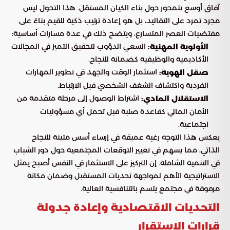
آفاق أوسع تتمحور حول بناء الكيان المستقل. هذا التحول ليس
مجرد تمرد على التقاليد، بل هو إعادة ترتيب ذكية للقيم بناءً على
مقتضيات العصر المتسارع، ويتضح ذلك في عدة مسارات أساسية:
السعي الدؤوب لتحقيق التميز في المجالات
الأولوية المهنية:
الأكاديمية والوظيفية كضمانة للنجاح.
استثمار الوقت والجهد في تطوير المهارات
صقل الهوية:
الفردية واكتشاف الشغف الشخصي قبل الارتباط.
اشتراط الوصول إلى مرحلة متقدمة من
الاستقلال المادي:
الأمان المالي كقاعدة صلبة قبل تحمل أي مسؤوليات
اجتماعية.
يعكس هذا التوجه رغبة عميقة في إرساء أسس متينة للنجاح
الذاتي، مما يسهم في تغيير التوقعات المجتمعية حول دور الشباب
في التنمية الشاملة. إن التركيز على الاستثمار في النفس أصبح يمثل
الاستراتيجية الأهم لمواجهة تحديات المستقبل وضمان مكانة
مرموقة في مجتمع يتسم بالتنافسية العالية.
التحديات الاقتصادية وإعادة جدولة
قرارات الاستقرار