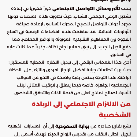
يلعب
دوراً محورياً في إعادة
تأثير وسائل التواصل الاجتماعي
تشكيل الوعي الجمعي للشباب، حيث تجاوزت هذه المنصات كونها
مجرد أدوات للتواصل لتصبح المحرك الأساسي لإعادة صياغة
الأولويات الحياتية. لقد ساهمت هذه الفضاءات الرقمية في اتساع
الفجوة بين المفاهيم التقليدية الموروثة والواقع المعاصر، مما
دفع الجيل الجديد إلى تبني معايير نجاح تختلف جذرياً عما كانت عليه
في السابق.
أدى هذا الانغماس الرقمي إلى تبديل النظرة النمطية للمستقبل؛
حيث برزت تطلعات جيلية تفضل الإنجاز الفردي والتركيز على اللحظة
الراهنة. هذا التوجه يعكس رغبة واضحة في التحرر من القوالب
الاجتماعية الجاهزة، خاصة فيما يتعلق بالتوقيت المثالي لبناء
الأسرة، لصالح نماذج تعلي من قيمة الذات والتحقق الشخصي.
من الالتزام الاجتماعي إلى الريادة
الشخصية
تشير تقارير صادرة عن
إلى أن المسارات الذهنية
بوابة السعودية
للجيل الحالي انتقلت من تقديس الزواج المبكر كهدف أسمى إلى