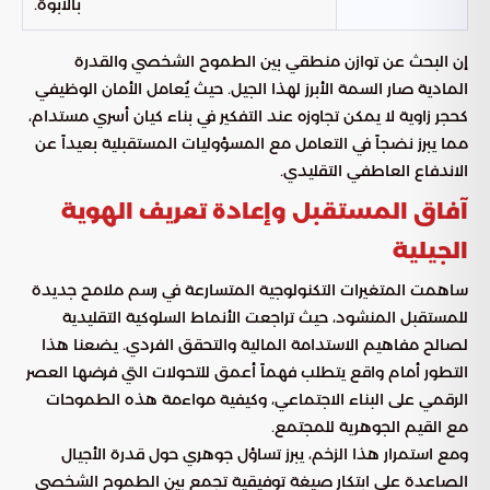
بالأبوة.
إن البحث عن توازن منطقي بين الطموح الشخصي والقدرة
المادية صار السمة الأبرز لهذا الجيل. حيث يُعامل الأمان الوظيفي
كحجر زاوية لا يمكن تجاوزه عند التفكير في بناء كيان أسري مستدام،
مما يبرز نضجاً في التعامل مع المسؤوليات المستقبلية بعيداً عن
الاندفاع العاطفي التقليدي.
آفاق المستقبل وإعادة تعريف الهوية
الجيلية
ساهمت المتغيرات التكنولوجية المتسارعة في رسم ملامح جديدة
للمستقبل المنشود، حيث تراجعت الأنماط السلوكية التقليدية
لصالح مفاهيم الاستدامة المالية والتحقق الفردي. يضعنا هذا
التطور أمام واقع يتطلب فهماً أعمق للتحولات التي فرضها العصر
الرقمي على البناء الاجتماعي، وكيفية مواءمة هذه الطموحات
مع القيم الجوهرية للمجتمع.
ومع استمرار هذا الزخم، يبرز تساؤل جوهري حول قدرة الأجيال
الصاعدة على ابتكار صيغة توفيقية تجمع بين الطموح الشخصي