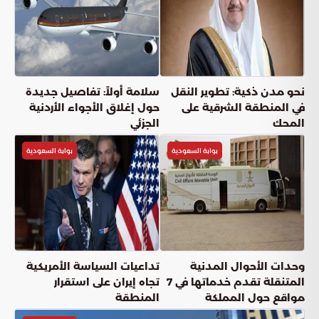
نحو مدن ذكية: تطوير النقل
سلامة أولاً: تفاصيل جديدة
في المنطقة الشرقية على
حول إغلاق الأجواء الأردنية
المحك
الجزئي
بوابة السعودية
بوابة السعودية
وحدات الأحوال المدنية
تداعيات السياسة الأمريكية
المتنقلة تقدم خدماتها في 7
تجاه إيران على استقرار
مواقع حول المملكة
المنطقة