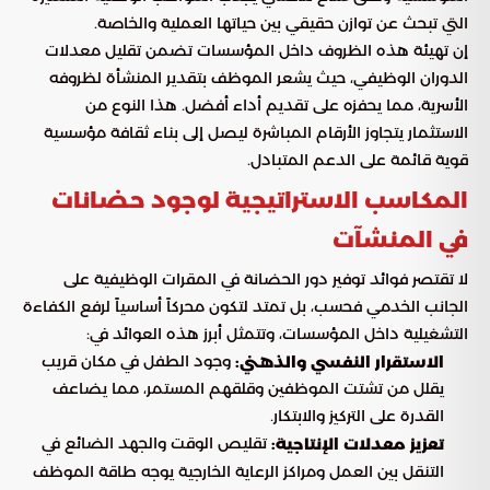
التي تبحث عن توازن حقيقي بين حياتها العملية والخاصة.
إن تهيئة هذه الظروف داخل المؤسسات تضمن تقليل معدلات
الدوران الوظيفي، حيث يشعر الموظف بتقدير المنشأة لظروفه
الأسرية، مما يحفزه على تقديم أداء أفضل. هذا النوع من
الاستثمار يتجاوز الأرقام المباشرة ليصل إلى بناء ثقافة مؤسسية
قوية قائمة على الدعم المتبادل.
المكاسب الاستراتيجية لوجود حضانات
في المنشآت
لا تقتصر فوائد توفير دور الحضانة في المقرات الوظيفية على
الجانب الخدمي فحسب، بل تمتد لتكون محركاً أساسياً لرفع الكفاءة
التشغيلية داخل المؤسسات، وتتمثل أبرز هذه العوائد في:
وجود الطفل في مكان قريب
الاستقرار النفسي والذهني:
يقلل من تشتت الموظفين وقلقهم المستمر، مما يضاعف
القدرة على التركيز والابتكار.
تقليص الوقت والجهد الضائع في
تعزيز معدلات الإنتاجية:
التنقل بين العمل ومراكز الرعاية الخارجية يوجه طاقة الموظف