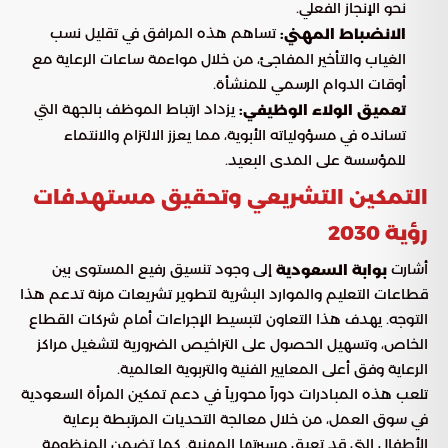
نحو الإنجاز الفعلي.
تساهم هذه المرافق في تقليل نسب
الانضباط المهني:
الغياب والتأخير المفاجئ، من خلال مواءمة ساعات الرعاية مع
أوقات الدوام الرسمي للمنشأة.
يزداد ارتباط الموظف بالجهة التي
تعميق الولاء الوظيفي:
تسانده في مسؤولياته الأبوية، مما يعزز الالتزام والانتماء
للمؤسسة على المدى البعيد.
التمكين التشريعي وتحقيق مستهدفات
رؤية 2030
أشارت
إلى وجود تنسيق رفيع المستوى بين
بوابة السعودية
قطاعات التعليم والموارد البشرية لتطوير تشريعات مرنة تدعم هذا
التوجه. يهدف هذا التعاون لتبسيط الإجراءات أمام شركات القطاع
الخاص، وتسهيل الحصول على التراخيص الضرورية لتشغيل مراكز
الرعاية وفق أعلى المعايير الفنية والتربوية العالمية.
تلعب هذه المبادرات دوراً محورياً في دعم تمكين المرأة السعودية
في سوق العمل، من خلال معالجة التحديات المرتبطة برعاية
الأطفال التي قد تعيق مسيرتها المهنية. كما تضمن المنظومة