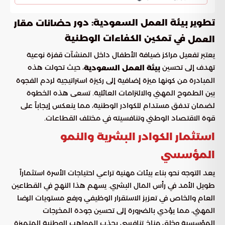
تطوير بيئة العمل السعودية: دور
حضانات مقار
في تمكين الكفاءات الوطنية
العمل
يعتبر تفعيل مراكز ضيافة الأطفال داخل المنشآت قفزة نوعية
تهدف إلى تحسين
، حيث تحولت هذه
بيئة العمل السعودية
المبادرة من كونها ميزة إضافية إلى ركيزة استراتيجية لردم الفجوة
بين الطموح المهني والالتزامات العائلية. تسعى هذه الخطوة
لضمان تدفق مستدام للكوادر الوطنية، مما ينعكس إيجاباً على
قوة الاقتصاد الوطني وتنافسيته في مختلف القطاعات.
استثمار الكوادر البشرية والنمو
المؤسسي
يعد التوجه نحو بناء بيئات مهنية تراعي احتياجات الأسرة استثماراً
طويل الأمد في رأس المال البشري. يسهم هذا النهج في القطاعين
العام والخاص في تعزيز الاستقرار الوظيفي ورفع مستويات الرضا
المهني، مما يؤدي بالضرورة إلى تحسين جودة المخرجات
المؤسسية وخلق مناخ تنافسي يجذب المواهب الوطنية المتميزة