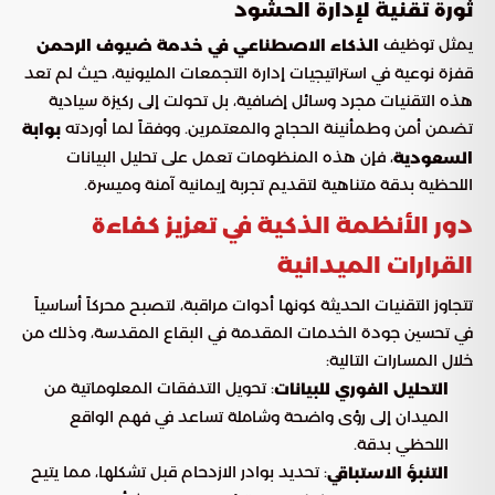
ثورة تقنية لإدارة الحشود
يمثل توظيف
الذكاء الاصطناعي في خدمة ضيوف الرحمن
قفزة نوعية في استراتيجيات إدارة التجمعات المليونية، حيث لم تعد
هذه التقنيات مجرد وسائل إضافية، بل تحولت إلى ركيزة سيادية
تضمن أمن وطمأنينة الحجاج والمعتمرين. ووفقاً لما أوردته
بوابة
، فإن هذه المنظومات تعمل على تحليل البيانات
السعودية
اللحظية بدقة متناهية لتقديم تجربة إيمانية آمنة وميسرة.
دور الأنظمة الذكية في تعزيز كفاءة
القرارات الميدانية
تتجاوز التقنيات الحديثة كونها أدوات مراقبة، لتصبح محركاً أساسياً
في تحسين جودة الخدمات المقدمة في البقاع المقدسة، وذلك من
خلال المسارات التالية:
: تحويل التدفقات المعلوماتية من
التحليل الفوري للبيانات
الميدان إلى رؤى واضحة وشاملة تساعد في فهم الواقع
اللحظي بدقة.
: تحديد بوادر الازدحام قبل تشكلها، مما يتيح
التنبؤ الاستباقي