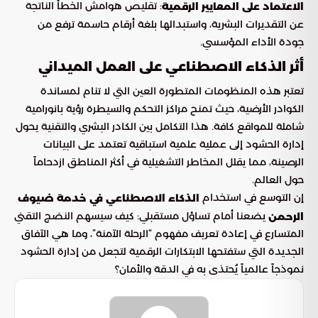
: تقليص هوامش الخطأ الناتجة
الاعتماد على المعايير الرقمية
عن التقديرات البشرية، واستبدالها بلغة أرقام حاسمة ترفع من
جودة الأداء المؤسسي.
أثر الذكاء الاصطناعي على العمل الميداني
تعتبر هذه المنظومات المتطورة العين التي لا تنام لمساندة
الكوادر الأرضية، حيث تمنح مراكز التحكم والسيطرة رؤية بانورامية
شاملة للمواقع كافة. هذا التكامل بين الكادر البشري والتقنية يحول
إدارة الحشود إلى عملية علمية استباقية تعتمد على البيانات
الرصينة، مما يقلل المخاطر التشغيلية في أكثر المناطق ازدحاماً
حول العالم.
إن التوسع في استخدام
الذكاء الاصطناعي في خدمة ضيوف
يضعنا أمام تساؤل مستقبلي: كيف سيسهم النضج التقني
الرحمن
المتسارع في إعادة تعريف مفهوم “الرحلة الآمنة”، وما هي الآفاق
الجديدة التي ستفتحها الابتكارات الرقمية لتجعل من إدارة الحشود
نموذجاً عالمياً يُحتذى به في الدقة والأمان؟