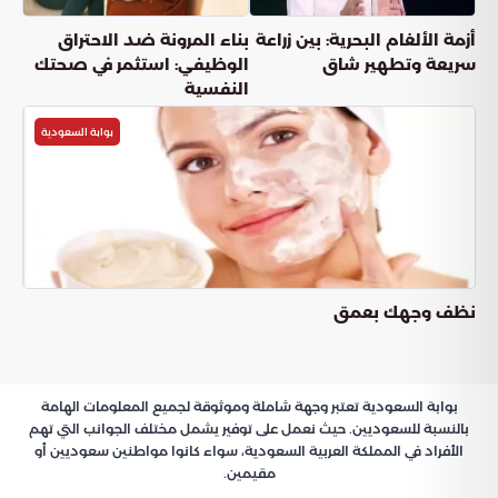
أزمة الألغام البحرية: بين زراعة
بناء المرونة ضد الاحتراق
سريعة وتطهير شاق
الوظيفي: استثمر في صحتك
النفسية
بوابة السعودية
نظف وجهك بعمق
بوابة السعودية تعتبر وجهة شاملة وموثوقة لجميع المعلومات الهامة
بالنسبة للسعوديين. حيث نعمل على توفير يشمل مختلف الجوانب التي تهم
الأفراد في المملكة العربية السعودية، سواء كانوا مواطنين سعوديين أو
مقيمين.