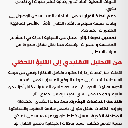
للجهات المعنية اتخاذ تدابير وقائية تمنع حدوث أي تكدس
بشري.
: تمكين القيادات الميدانية من الوصول إلى
دعم اتخاذ القرار
بيانات دقيقة تسهم في اختيار الحلول الأمثل والأسرع لمواجهة
المتغيرات المفاجئة.
: العمل على انسيابية الحركة في المشاعر
تحسين تجربة الزائر
المقدسة والممرات الرئيسية، مما يقلل بشكل ملحوظ من
فترات الانتظار.
من التحليل التقليدي إلى التنبؤ اللحظي
انتقلت استراتيجيات إدارة الحشود بفضل الابتكار الرقمي من مرحلة
الاستجابة للأحداث إلى مرحلة التوقع المسبق. تكمن القيمة
الجوهرية لهذا التحول في معالجة ملايين المتغيرات خلال أجزاء من
الثانية، وهو ما مكن الفرق الميدانية من تحقيق الآتي:
: رصد نقاط الاختناق المحتملة
هندسة التدفقات البشرية
وتوزيع الكثافات بشكل متوازن يضمن سلامة الحشود وانسيابيتها.
: تفعيل خطط طوارئ مرنة مبنية على نماذج
المحاكاة الذكية
رقمية تتوقع مختلف السيناريوهات الميدانية وتضع الحلول لها.