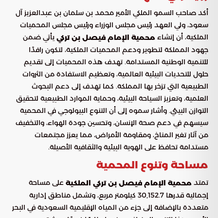
أكد صاحب السمو الملكي الأمير محمد بن سلمان بن عبدالعزيز آل
سعود، ولي العهد رئيس مجلس الوزراء ورئيس مجلس المحميات
الملكية، أن إنشاء
يأتي ضمن
محمية الإمام فيصل بن تركي
جهود المملكة لتطوير ودعم المحميات الملكية، لتكون رافدًا
للتنمية الوطنية المستدامة. تهدف هذه المحميات إلى تقديم
حلول للتحديات البيئية العالمية، وتعظيم الاستفادة من الثروات
الطبيعية التي تزخر بها المملكة. كما تهدف إلى دعم البحوث
العلمية، وتعزيز السياحة البيئية، وحماية الموارد الطبيعية لتحقيق
التوازن البيئي. وأشار سموه إلى أن التنوع البيولوجي في المحمية
سيسهم في دعم صحة الإنسان، وتحسين جودة الهواء، والتخفيف
من آثار تغير المناخ، ومقاومة الأمراض، مما يعزز مجتمعات
مستدامة تحافظ على الهوية البيئية والثقافية الأصيلة.
مساحة وتنوع المحمية
تمتد
على مساحة
محمية الإمام فيصل بن تركي الملكية
إجمالية قدرها 30,152.7 كيلومتر مربع، وتشمل مناطق إدارية
متعددة بالإضافة إلى جزء من المياه الإقليمية السعودية في البحر