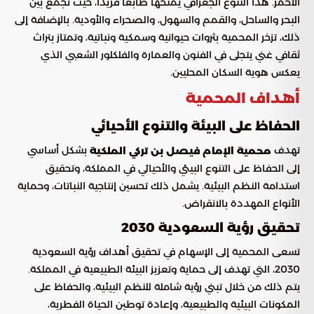
الأحمر. هذا التنوع الجغرافي يمنحها طابعًا فريدًا، حيث تجمع بين
البحر والساحل، والقمم والسهول، والصحراء والأودية. بالإضافة إلى
ذلك، تزخر المحمية بثروات حيوانية وسمكية ونباتية، وتمتاز بتراث
ثقافي غني يتجلى في الفنون والعمارة والفلكلور الشعبي الذي
يعكس هوية السكان المحليين.
أهداف المحمية
الحفاظ على البيئة والتنوع الأحيائي
تهدف
بشكل أساسي
محمية الإمام فيصل بن تركي الملكية
إلى الحفاظ على التنوع البيئي والأحيائي في المملكة، وتحقيق
استدامة النظم البيئية. يشمل ذلك تحسين إنتاجية النباتات، وحماية
الأنواع المهددة بالانقراض.
تحقيق رؤية السعودية 2030
تسعى المحمية إلى الإسهام في تحقيق أهداف رؤية السعودية
2030، التي تهدف إلى حماية وتعزيز البيئة الطبيعية في المملكة.
يتم ذلك من خلال تبني رؤية شاملة للنظم البيئية، والحفاظ على
المكونات البيئية والطبيعية، وإعادة توطين الحياة الفطرية،