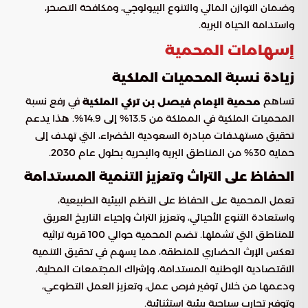
وضمان التوازن المائي والتنوع البيولوجي، ومكافحة التصحر،
واستدامة الحياة البرية.
إسهامات المحمية
زيادة نسبة المحميات الملكية
تساهم
في رفع نسبة
محمية الإمام فيصل بن تركي الملكية
المحميات الملكية في المملكة من 13.5% إلى 14.9%. هذا يدعم
تحقيق مستهدفات مبادرة السعودية الخضراء، التي تهدف إلى
حماية 30% من المناطق البرية والبحرية بحلول عام 2030.
الحفاظ على التراث وتعزيز التنمية المستدامة
تعمل المحمية على الحفاظ على النظم البيئية الطبيعية،
واستعادة التنوع الأحيائي، وتعزيز التراث وإحياء التاريخ العريق
للمناطق التي تشملها. تضم المحمية حوالي 100 قرية تراثية
تعكس الإرث الحضاري للمنطقة، مما يسهم في تحقيق التنمية
الاقتصادية الوطنية المستدامة، وإشراك المجتمعات المحلية،
ودعمها من خلال توفير فرص عمل، وتعزيز العمل التطوعي،
وتوفير تجارب سياحية بيئية استثنائية.