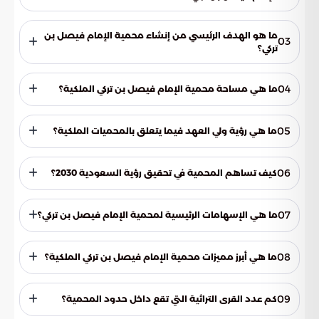
تمتد المحمية عبر ثلاث مناطق إدارية هي عسير وجازان ومكة
المكرمة، وصولًا إلى المياه الإقليمية السعودية في البحر الأحمر.
ما هو الهدف الرئيسي من إنشاء محمية الإمام فيصل بن
03
تركي؟
الهدف الرئيسي هو الحفاظ على التنوع البيئي والأحيائي في المملكة،
وتحقيق استدامة النظم البيئية.
04
ما هي مساحة محمية الإمام فيصل بن تركي الملكية؟
تبلغ مساحة المحمية الإجمالية 30,152.7 كيلومتر مربع.
05
ما هي رؤية ولي العهد فيما يتعلق بالمحميات الملكية؟
يرى ولي العهد أن المحميات الملكية رافدًا للتنمية الوطنية
المستدامة، وتهدف إلى تقديم حلول للتحديات البيئية العالمية،
06
كيف تساهم المحمية في تحقيق رؤية السعودية 2030؟
وتعظيم الاستفادة من الثروات الطبيعية، ودعم البحوث العلمية،
وتعزيز السياحة البيئية، وحماية الموارد الطبيعية.
تساهم من خلال تبني رؤية شاملة للنظم البيئية، والحفاظ على
المكونات البيئية والطبيعية، وإعادة توطين الحياة الفطرية،
07
ما هي الإسهامات الرئيسية لمحمية الإمام فيصل بن تركي؟
وضمان التوازن المائي والتنوع البيولوجي، ومكافحة التصحر،
واستدامة الحياة البرية.
تشمل زيادة نسبة المحميات الملكية في المملكة، والحفاظ على
التراث وتعزيز التنمية المستدامة، وتحسين البيئة ومكافحة
08
ما هي أبرز مميزات محمية الإمام فيصل بن تركي الملكية؟
الممارسات الضارة.
تتميز بتنوعها الطبوغرافي والجغرافي، وتعتبر أكبر محمية تتميز
بغطائها النباتي المتنوع.
09
كم عدد القرى التراثية التي تقع داخل حدود المحمية؟