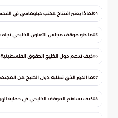
حذرت الأمانة العامة من التبعات السلبية لهذ
تجاهل الحقوق التاريخية والقوانين الدولية إل
لماذا يعتبر افتتاح مكتب دبلوماسي في القدس 
04
الإجراءات في تصعيد التوتر السياسي وإضعاف
يعتبر هذا الإجراء انتهاكاً لأنه يتجاوز قرارات 
تمس الوضع القانوني أو التاريخي لمدينة الق
ما هو موقف مجلس التعاون الخليجي تجاه 
05
الشامل.
يتمسك مجلس التعاون الخليجي بسيادة جمهوري
بشكل قاطع أي محاولات تهدف إلى التقسيم أو 
كيف تدعم دول الخليج الحقوق الفلسطينية وف
06
أساسية للاستقرار.
تستند الرؤية الخليجية إلى دعم حق الشعب ال
يونيو عام 1967، مع التأكيد على أن
ما الدور الذي تطلبه دول الخليج من المجتم
07
العربية للسلام.
يتطلب الوضع الراهن تدخلاً حازماً من المجتم
الحقوق المشروعة للشعوب. وتشدد دول الخليج
كيف يساهم الموقف الخليجي في حماية الهوي
08
ضد أي أفعال تضرب بعرض الحائط الإجماع الد
يشكل الموقف الخليجي الحازم حائط صد ض
الهوية العربية والإسلامية في القدس المحت