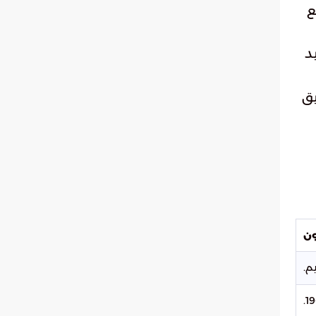
ع
د
يق
ون
م.