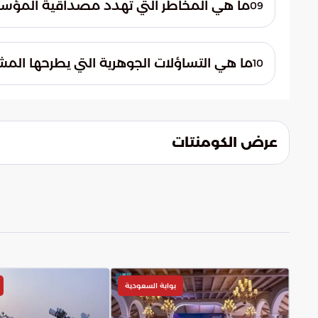
ما هي المخاطر التي تهدد مصداقية المؤسس
09
على الوضع القانوني للمدينة المقدسة.
إن الاستمرار في تجاوز الأطر القانونية والق
المحك. ويفرض هذا التحدي على القوى العال
ما هي التساؤلات الجوهرية التي يطرحها المش
10
وحماية الاتفاقيات التي تحفظ حقوق الشعوب.
يظل المشهد مفتوحاً حول قدرة المنظومة الد
تفعيل أدوات رقابية فعالة تحمي وحدة الأ
أي قرارات أحادية قد تؤجج الصراعات.
عرض الكومنتات
بوابة السعودية