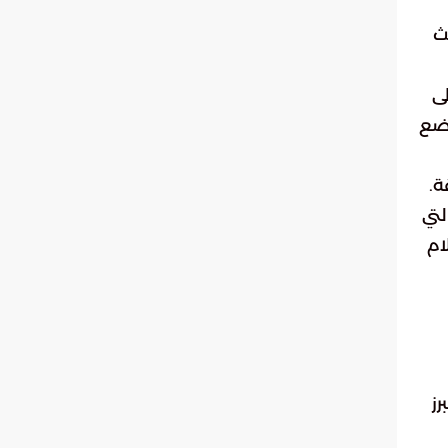
ث
ى
وضع
ة.
لتي
ام
رز