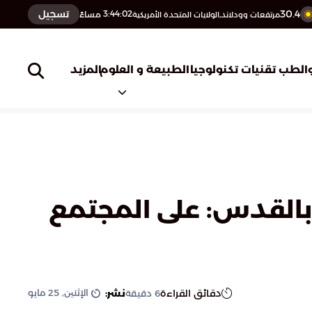
30.4
تسجيل
3:44:03
مساءً
مرتفعات وودلاند,الولايات المتحدة الأمريكية
المزيد
الطب
تقنيات تكنولوجيا
الطبيعة و العلوم
القدس: على المجتمع
الإثنين, 25 مايو
دقائق القراءة
نشر:
6
دقيقة