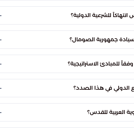
ه الخطوات على السلم والأمن الإقليميين، حيث يؤدي
ى زعزعة الثقة في النظام العالمي. كما تساهم هذه
انتهاكاً للشرعية الدولية؟
 فرص الوصول إلى تسوية عادلة.
مجلس الأمن الدولي، خاصة تلك التي تمنع إجراء أي تغييرات
دس المحتلة، مما يضع عراقيل جديدة أمام مسار السلام
سيادة جمهورية الصومال؟
ة الصومال الفيدرالية على كامل أراضيها، ويرفض
المساس بوحدة التراب الصومالي، معتبراً ذلك ركيزة
قاً للمبادئ الاستراتيجية؟
فلسطيني في إقامة دولته المستقلة على حدود الرابع من
 القدس الشرقية هي العاصمة الأبدية لفلسطين وفقاً للمبادرة
ع الدولي في هذا الصدد؟
ع الدولي لضمان احترام المواثيق الدولية وحماية
 على ضرورة تفعيل المحاسبة السياسية والقانونية
ة العربية للقدس؟
ولي.
د محاولات فرض واقع سياسي جديد يهدف إلى طمس
لة. ومن خلال هذا التضامن، تسعى دول المجلس للحفاظ