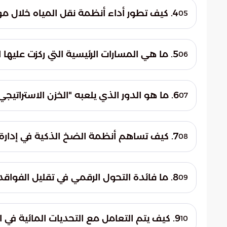
رفع هذه المعدلات بنسبة تصل إلى 18% مقارنة بالأعوام الماضية، مما يعكس تطور القدرات الإنتاجية.
4. كيف تطور أداء أنظمة نقل المياه خلال مواسم الحج الأخيرة؟
05
ضمان انسيابية تدفق المياه عبر الشبكات والأن
5. ما هي المسارات الرئيسية التي ركزت عليها الاستراتيجية التشغيلية للمياه؟
06
والمشاعر.
ركزت الاستراتيجية على مسارين أساسيين لضمان
لمواكبة الطلب المرتفع، والثاني هو رفع كف
6. ما هو الدور الذي يلعبه "الخزن الاستراتيجي" في خطة الأمن المائي؟
07
المرافق.
يعد الخزن الاستراتيجي محوراً تطويرياً يهدف إ
والمشاعر المقدسة. والهدف الأساسي منه هو
7. كيف تساهم أنظمة الضخ الذكية في إدارة استهلاك المياه أثناء الحج؟
08
والتعامل مع فترات الطلب المرتفع جداً.
تعتمد أنظمة الضخ الذكية على تقنيات المراق
الأنظمة في موازنة الضغوط داخل الشبكة والت
8. ما فائدة التحول الرقمي في تقليل الفواقد المائية خلال الموسم؟
09
الانقطاعات المفاجئة.
ساهم التحول الرقمي وتوظيف الأنظمة الذكية 
التدخل السريع عند وجود أي خلل. وقد أدى ذل
9. كيف يتم التعامل مع التحديات المائية في المشاعر المقدسة؟
10