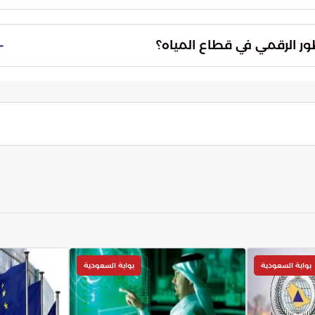
 التخطيط الاستباقي والحلول الابتكارية. ويشمل ذلك
إدارة التدفقات المائية بما يتناسب مع تحركات الحشود
الرقمية المستحدثة على وضع معايير عالمية جديدة في
 ويهدف ذلك إلى ضمان استدامة الموارد للأجيال القادمة
بوابة السعودية
بوابة السعودية