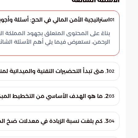
الاسئلة الشائعة
استراتيجية الأمن المائي في الحج: أسئلة وأجوب
01
بناءً على المحتوى المتعلق بجهود المملكة ال
الرحمن، نستعرض فيما يلي أهم الأسئلة الشائ
1. متى تبدأ التحضيرات التقنية والميدانية لمنظومة المياه لموسم الحج؟
02
تعتمد المنظومة المائية استراتيجية عمل استبا
والتحضيرات التقنية والميدانية للموسم الجد
2. ما هو الهدف الأساسي من التخطيط المبكر للبنية التحتية المائية؟
03
الجاهزية التامة.
يهدف التخطيط المبكر إلى تحديث وتطوير البنية
المتوقعة من الحجاج. كما يسعى لضمان استد
3. كم بلغت نسبة الزيادة في معدلات ضخ المياه المحلاة مقارنة بالأعوام السابقة؟
04
المواقع والمشاعر المقدسة.
شهدت معدلات ضخ المياه المحلاة زيادة ملحوظ