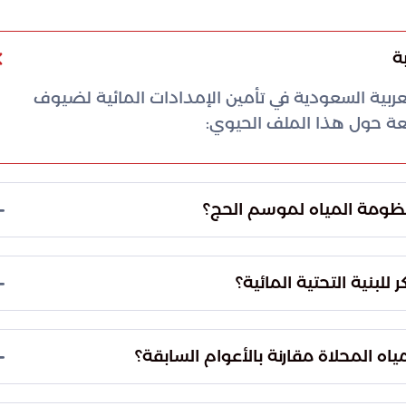
ة
عربية السعودية في تأمين الإمدادات المائية لضيوف
عة حول هذا الملف الحيوي:
قية ومبكرة جداً في هذا الملف. إذ تبدأ التجهيزات
يد فور انتهاء موسم الحج الذي يسبقه مباشرة، لضمان
 التحتية لتكون قادرة على استيعاب الأعداد المليونية
امة الإمدادات ورفع موثوقية الخدمات في كافة
ة لمواكبة الطلب المتزايد خلال أيام الذروة. وقد تم