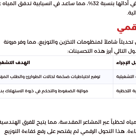
حققت أنظمة نقل المياه نمواً في أدائها بنسبة 32%، مما ساعد في انسيابية تدفق المياه
ية.
رقمي
حديثاً شاملاً لمنظومات التخزين والتوزيع، مما وفر مرونة
ول التالي أبرز هذه التحسينات:
 الإجراء
الهدف التشغي
التشغيلية
توفير احتياطيات ضخمة لحالات الطوارئ والطلب المرت
ة اللحظية
موازنة الضغوط والتحكم في ذروة الاستهلاك بد
اه لحظياً عبر المشاعر المقدسة، مما يتيح للفرق الهندسية
فاءة. هذا التحول الرقمي لم يقتصر على رفع كفاءة التوزيع