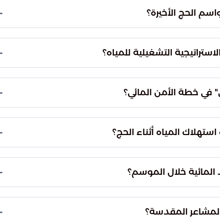
حققت أنظمة نقل المياه نمواً كبيراً في أدائها التشغيلي بنسبة وصلت إلى 32%. ساهم هذا التطور في
ابيب الرئيسية وصولاً إلى الوجهات النهائية في مكة
 الكفاءة القصوى: الأول هو تعزيز قدرات الإنتاج
اءة أنظمة النقل لضمان وصول المياه بسلاسة لكافة
لى زيادة سعة الخزانات التشغيلية في مكة المكرمة
 توفير احتياطيات ضخمة لمواجهة حالات الطوارئ
بة الرقمية اللحظية لمتابعة تدفقات المياه. تساعد هذه
حكم في ذروة الاستهلاك بدقة عالية، مما يمنع
في مراقبة التدفقات لحظياً، مما أتاح للفرق الهندسية
ك بفاعلية إلى تقليل الفواقد المائية وضمان وصول