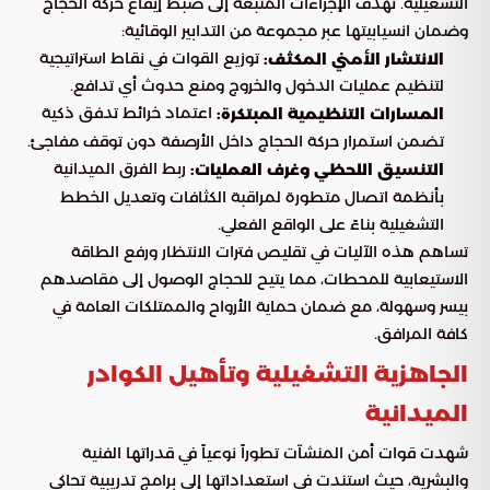
التشغيلية. تهدف الإجراءات المتبعة إلى ضبط إيقاع حركة الحجاج
وضمان انسيابيتها عبر مجموعة من التدابير الوقائية:
توزيع القوات في نقاط استراتيجية
الانتشار الأمني المكثف:
لتنظيم عمليات الدخول والخروج ومنع حدوث أي تدافع.
اعتماد خرائط تدفق ذكية
المسارات التنظيمية المبتكرة:
تضمن استمرار حركة الحجاج داخل الأرصفة دون توقف مفاجئ.
ربط الفرق الميدانية
التنسيق اللحظي وغرف العمليات:
بأنظمة اتصال متطورة لمراقبة الكثافات وتعديل الخطط
التشغيلية بناءً على الواقع الفعلي.
تساهم هذه الآليات في تقليص فترات الانتظار ورفع الطاقة
الاستيعابية للمحطات، مما يتيح للحجاج الوصول إلى مقاصدهم
بيسر وسهولة، مع ضمان حماية الأرواح والممتلكات العامة في
كافة المرافق.
الجاهزية التشغيلية وتأهيل الكوادر
الميدانية
شهدت قوات أمن المنشآت تطوراً نوعياً في قدراتها الفنية
والبشرية، حيث استندت في استعداداتها إلى برامج تدريبية تحاكي