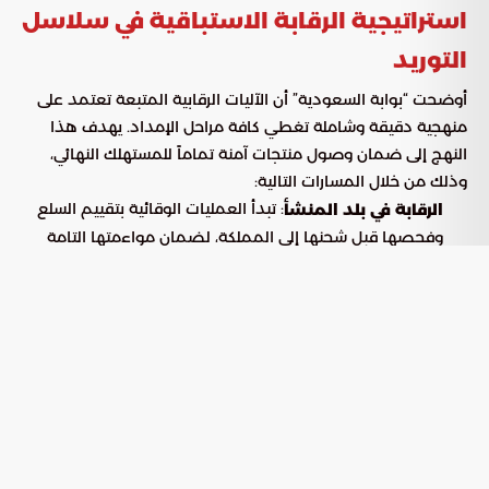
استراتيجية الرقابة الاستباقية في سلاسل
التوريد
أوضحت “بوابة السعودية” أن الآليات الرقابية المتبعة تعتمد على
منهجية دقيقة وشاملة تغطي كافة مراحل الإمداد. يهدف هذا
النهج إلى ضمان وصول منتجات آمنة تماماً للمستهلك النهائي،
وذلك من خلال المسارات التالية:
: تبدأ العمليات الوقائية بتقييم السلع
الرقابة في بلد المنشأ
وفحصها قبل شحنها إلى المملكة، لضمان مواءمتها التامة
للمواصفات القياسية السعودية المعتمدة.
: تخضع الشحنات الواردة عبر
التفتيش في المنافذ الحدودية
الموانئ البحرية والمطارات والحدود البرية لعمليات فحص
مخبري وفني دقيق للتأكد من خلوها من أي مخاطر.
: تمتد الرقابة لتشمل زيارات ميدانية دورية
المنشآت الوطنية
للمصانع والمستودعات المحلية، لمتابعة جودة العمليات
التشغيلية وظروف التخزين بانتظام.
ركائز الفحص الميداني ومعايير الامتثال