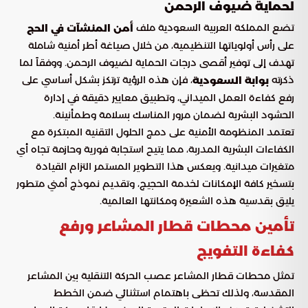
لحماية ضيوف الرحمن
تضع المملكة العربية السعودية ملف
أمن المنشآت في الحج
على رأس أولوياتها التنظيمية، من خلال صياغة أطر أمنية شاملة
تهدف إلى توفير أقصى درجات الحماية لضيوف الرحمن. ووفقاً لما
ذكرته
، فإن هذه الرؤية ترتكز بشكل أساسي على
بوابة السعودية
رفع كفاءة العمل الميداني، وتطبيق معايير دقيقة في إدارة
الحشود البشرية لضمان مرور المناسك بسلامة وطمأنينة.
تعتمد المنظومة الأمنية على دمج الحلول التقنية المبتكرة مع
الكفاءات البشرية المدربة، مما يتيح استجابة فورية وحازمة تجاه أي
متغيرات ميدانية. ويعكس هذا التطوير المستمر التزام القيادة
بتسخير كافة الإمكانات لخدمة الحجيج، وتقديم نموذج أمني متطور
يليق بقدسية هذه الشعيرة ومكانتها العالمية.
تأمين محطات قطار المشاعر ورفع
كفاءة التفويج
تمثل محطات قطار المشاعر عصب الحركة التنقلية بين المشاعر
المقدسة، ولذلك تحظى باهتمام استثنائي ضمن الخطط