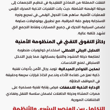
انتقلت المملكة من النماذج التقليدية في تنظيم التجمعات إلى
مرحلة الرقمنة الشاملة، حيث باتت التقنيات الذكية المحرك الرئيس
للعمليات الأمنية. ساهم هذا التحول الرقمي في تسريع وتيرة
الاستجابة ورفع دقة المراقبة، مع تطبيق بروتوكولات صارمة
تضمن انسيابية التحرك في جميع المسارات ونقاط التجمع التي
تشهد كثافة عالية.
ركائز التفوق التقني في المنظومة الأمنية
: استخدام خوارزميات متطورة
التحليل البياني اللحظي
لمتابعة حركة الحشود والتنبؤ بمساراتها، مما يتيح التدخل
الاستباقي لمنع التكدسات.
: تزويد رجال الأمن بأدوات تقنية
تمكين الكوادر الميدانية
ذكية تعزز من كفاءة الأداء وتدعم اتخاذ قرارات سريعة ودقيقة
في المواقف الطارئة.
: فرض رقابة تقنية مستمرة على
الإدارة الذكية للتدفقات
ممرات المشاة وحركة الحافلات لضمان سلاسة التنقل وتفادي
الاختناقات المرورية.
التكامل بين العنصر البشري والأنظمة