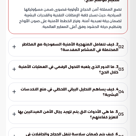
تضع المملكة أمن الحجاج كأولوية قصوى ضمن مسؤولياتها
السيادية، حيث تسخر كافة الإمكانات التقنية والقدرات البشرية
لضمان بيئة تعبدية آمنة. وتركز الخطط الأمنية على صون الأرواح
وتنظيم حركة الحشود وفق أعلى المعايير العالمية.
2. كيف تتعامل المنهجية الأمنية السعودية مع المخاطر
02
المحتملة في المشاعر المقدسة؟
ترتكز المنهجية على استباق المخاطر عبر دمج الضبط الميداني
بالجاهزية العالية. يتيح هذا النهج لضيوف الرحمن ممارسة
3. ما الدور الذي يلعبه التحول الرقمي في العمليات الأمنية
03
شعائرهم بسلام، ويعكس قدرة المملكة على تحويل التحديات
خلال الحج؟
اللوجستية المعقدة إلى نجاحات ملموسة في إدارة التجمعات
انتقلت المملكة إلى مرحلة الرقمنة الشاملة، حيث أصبحت التقنيات
المليونية.
الذكية المحرك الرئيس للعمليات الأمنية. ساهم هذا التحول في
4. كيف يساهم التحليل البياني اللحظي في منع التكدسات
04
تسريع الاستجابة ورفع دقة المراقبة، مع تطبيق بروتوكولات صارمة
البشرية؟
تضمن انسيابية التحرك في المسارات ونقاط التجمع الكثيفة.
يتم استخدام خوارزميات متطورة لمتابعة حركة الحشود والتنبؤ
بمساراتها بشكل لحظي. تتيح هذه التقنية للجهات المختصة التدخل
5. ما هي الأدوات التي يتم تزويد رجال الأمن الميدانيين بها
05
الاستباقي قبل وقوع التكدسات، مما يضمن توزيع الكثافات البشرية
لتعزيز كفاءتهم؟
بشكل متوازن وآمن في كافة أرجاء المشاعر المقدسة.
يتم تزويد الكوادر الميدانية بأدوات تقنية ذكية تعزز من كفاءة الأداء
ودعم اتخاذ القرارات السريعة. تساعد هذه الأدوات رجال الأمن في
6. كيف يتم ضمان سلاسة تنقل الحجاج والحافلات في