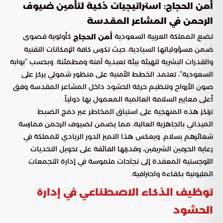
أمن الحجاج: استراتيجيات ذكية لتأمين ضيوف
الرحمن في المشاعر المقدسة
تضع المملكة العربية السعودية
كأولوية قصوى
أمن الحجاج
ضمن مسؤولياتها السيادية، حيث تكرس كافة الإمكانات التقنية
والقدرات البشرية لتهيئة بيئة تعبدية آمنة ومطمئنة. وبحسب “بوابة
السعودية”، تعتمد الخطط الأمنية على منظور شمولي يركز على
صون الأرواح وتنظيم حركة الحشود داخل المشاعر المقدسة وفق
أعلى معايير السلامة العالمية المعمول بها دولياً.
ترتكز هذه المنهجية على استباق المخاطر عبر دمج الضبط
الميداني بالجاهزية العالية، مما يضمن لضيوف الرحمن ممارسة
شعائرهم بسلام. ويعكس هذا التميز الدور الريادي للمملكة في
رعاية الحرمين الشريفين، وقدرتها الفائقة على تحويل التحديات
اللوجستية المعقدة إلى نجاحات ملموسة في إدارة التجمعات
المليونية بكفاءة واحترافية.
توظيف الذكاء الاصطناعي في إدارة
الحشود