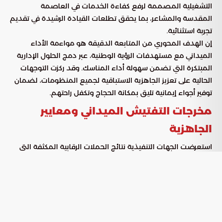
التشغيلية المصممة لرفع كفاءة الخدمات في العاصمة
المقدسة والمشاعر، بما يحقق تطلعات القيادة الرشيدة في تقديم
تجربة استثنائية.
إن الهدف المحوري من المتابعة الدقيقة هو مواءمة الأداء
الميداني مع مستهدفات الرؤية الوطنية، عبر دمج الحلول الإدارية
المبتكرة التي تضمن سهولة أداء المناسك. وقد ركزت التوجهات
الحالية على تعزيز الجاهزية الاستباقية لجميع المنظومات، لضمان
توفير أجواء إيمانية تليق بمكانة الحجاج وتكفل راحتهم.
مخرجات التفتيش الميداني ومعايير
الجاهزية
استعرضت الجهات التنفيذية نتائج الحملات الرقابية المكثفة التي
طالت المنشآت الحيوية في المنطقة المركزية والمشاعر. ووفقاً
لما نشرته “بوابة السعودية”، ركزت هذه الجولات على التحقق من
كفاءة البنية التحتية وقدرتها على استيعاب الحشود المتوقعة، مع
التشديد على مطابقة كافة المرافق للمعايير الخدمية المعتمدة
محلياً ودولياً.