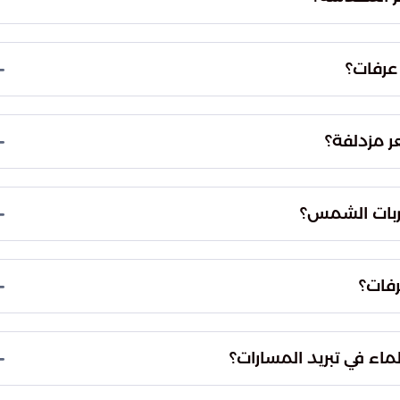
ويات الرطوبة في المنطقة. هذا الانخفاض يعزز الشعور
 أمراً ضرورياً لمواجهة الجفاف الناتج عن العوامل
 عرفات؟
ارة تدريجياً مع غروب شمس يوم عرفة. وتتزامن هذه الفترة
دأ الأجواء في التحول نحو الاعتدال.
ر مزدلفة؟
ال النسبي التي توفر بيئة مريحة للمبيت. وتنخفض درجات
الحرارة بشكل ملموس مع تقدم ساعات الليل، لتصل في الثلث الأخير منه إلى ما بين 29 و30 درجة
ربات الشمس؟
ات الواقية والابتعاد عن أشعة الشمس المباشرة خلال
شرب السوائل بانتظام لتعويض ما يفقده الجسم نتيجة
رفات؟
لمنطقة إلى جعل الأجواء جافة وشديدة الحرارة. هذا
ة ضرورة لا غنى عنها لضمان أداء مناسك الحج بأمان
لماء في تبريد المسارات؟
 أنظمة رذاذ الماء وتبريد المسارات، في تلطيف الأجواء