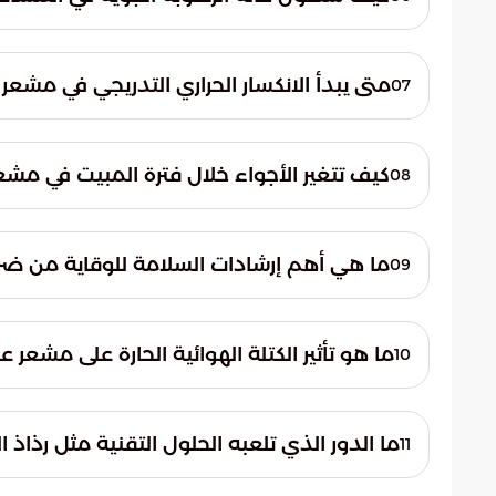
مشاكل تنفسية.
تؤكد البيانات الجوية استمرار التراجع في مست
بجفاف الطقس، مما يجعل ترطيب الجسم المستمر
متى يبدأ الانكسار الحراري التدريجي في مشعر
07
المناخية.
تبدأ ملامح الانكسار الحراري وتراجع حدة الحر
مع بدء توافد الحجاج نحو مشعر مزدلفة، حيث تب
كيف تتغير الأجواء خلال فترة المبيت في مشع
08
تتحول الأجواء في مزدلفة إلى حالة من الاعتد
ما هي أهم إرشادات السلامة للوقاية من ض
09
مئوية.
توصي الجهات المعنية بضرورة استخدام المظل
ساعات الذروة. كما يشدد الخبراء على أهمية 
ما هو تأثير الكتلة الهوائية الحارة على مشعر ع
10
الحرارة العالية والجفاف.
تؤدي الكتلة الهوائية الحارة المستقرة فوق ا
التأثير المباشر يجعل الظل والمظلات الشمسي
ما الدور الذي تلعبه الحلول التقنية مثل رذاذ ا
11
ودون عوائق صحية.
تساهم الحلول الهندسية والتقنية الحديثة، مثل