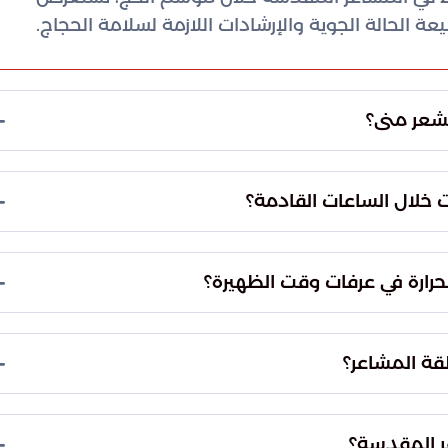
 الحالة الجوية والإرشادات اللازمة لسلامة الحجاج.
مشعر منى؟
لياً ارتفاعاً تدريجياً في درجات الحرارة. وتتزامن هذه
 في معدلات الرطوبة النسبية، مما يجعل المناخ جافاً
خلال الساعات القادمة؟
مشعر عرفات نتيجة استقرار كتلة هوائية حارة تؤثر
نها جافة جداً وحارة، مما يتطلب اتخاذ احتياطات وقائية
حرارة في عرفات وقت الظهيرة؟
تتوقع التقارير الجوية أن تصل درجات الحرارة إلى ذروتها عند حاجز 45 درجة مئوية خلال فترة الظهيرة في
 الرحمن تجنب التعرض المباشر لأشعة الشمس لضمان
قة المشاعر؟
من المتوقع هبوب رياح شمالية غربية نشطة تتراوح سرعتها بين 20 و50 كيلومتراً في الساعة. قد تؤدي
الجو، وهو ما يجب الانتباه له خاصة لمن يعانون من
ر المقدسة؟