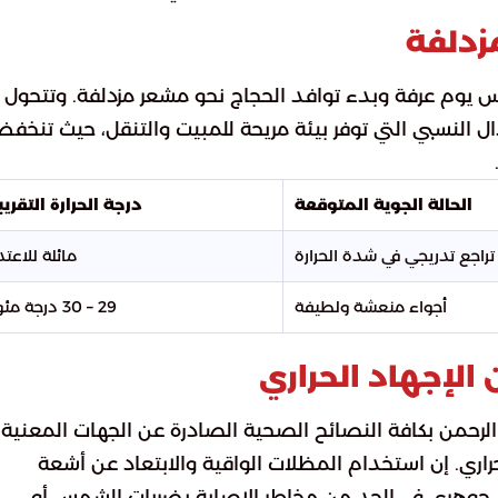
مزدلفة
س يوم عرفة وبدء توافد الحجاج نحو مشعر مزدلفة. وتتحول
عتدال النسبي التي توفر بيئة مريحة للمبيت والتنقل، حيث تنخف
الحالة الجوية المتوقعة
درجة الحرارة التقريب
تراجع تدريجي في شدة الحرارة
مائلة للاعتد
أجواء منعشة ولطيفة
29 – 30 درجة مئوية
الإجهاد الحراري
لرحمن بكافة النصائح الصحية الصادرة عن الجهات المعنية،
اري. إن استخدام المظلات الواقية والابتعاد عن أشعة
جوهري في الحد من مخاطر الإصابة بضربات الشمس أو