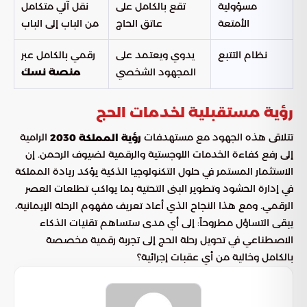
مسؤولية
تقع بالكامل على
نقل آلي متكامل
الأمتعة
عاتق الحاج
من الباب إلى الباب
نظام التتبع
يدوي ويعتمد على
رقمي بالكامل عبر
المجهود الشخصي
منصة نسك
رؤية مستقبلية لخدمات الحج
تتلاقى هذه الجهود مع مستهدفات
الرامية
رؤية المملكة 2030
إلى رفع كفاءة الخدمات اللوجستية والرقمية لضيوف الرحمن. إن
الاستثمار المستمر في حلول التكنولوجيا الذكية يؤكد ريادة المملكة
في إدارة الحشود وتطوير البنى التحتية بما يواكب تطلعات العصر
الرقمي. ومع هذا النجاح الذي أعاد تعريف مفهوم الرحلة الإيمانية،
يبقى التساؤل مطروحاً: إلى أي مدى ستساهم تقنيات الذكاء
الاصطناعي في تحويل رحلة الحج إلى تجربة رقمية مخصصة
بالكامل وخالية من أي عقبات إجرائية؟