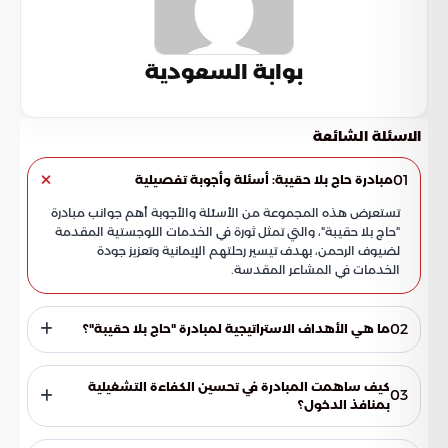
بوابة السعودية
الاسئلة الشائعة
01
مبادرة حاج بلا حقيبة: أسئلة وأجوبة تفصيلية
تستعرض هذه المجموعة من الأسئلة والأجوبة أهم جوانب مبادرة
"حاج بلا حقيبة"، والتي تمثل ثورة في الخدمات اللوجستية المقدمة
لضيوف الرحمن، بهدف تيسير رحلتهم الإيمانية وتعزيز جودة
الخدمات في المشاعر المقدسة.
02
ما هي الأهداف الاستراتيجية لمبادرة "حاج بلا حقيبة"؟
تهدف المبادرة إلى إحداث نقلة نوعية في تجربة الحجاج عبر إلغاء
الأعباء التقليدية المتعلقة بنقل الأمتعة. وتسعى المبادرة لدمج
كيف ساهمت المبادرة في تحسين الكفاءة التشغيلية
03
التقنيات الذكية بالعمليات الميدانية لضمان انسيابية الحركة،
بمنافذ الدخول؟
وتوفير أقصى درجات الراحة لضيوف الرحمن بما يتماشى مع رؤية
حققت المبادرة قفزات نوعية في مؤشرات الأداء، حيث انخفض
المملكة 2030 في التحول الرقمي.