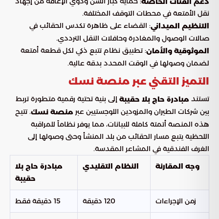
: حماية كبار السن وذوي الإعاقة من إجهاد
دعم الفئات الخاصة
نقل الأمتعة في محطات التوقف المختلفة.
: القضاء على ظاهرة تكدس الحقائب في
التنظيم الميداني
صالات الوصول والمغادرة وحافلات النقل الترددي.
: تطبيق نظام تتبع ذكي لكل قطعة أمتعة
الموثوقية والأمان
لضمان وصولها في الوقت المحدد بدقة عالية.
التميز التقني عبر منصة نسك
تستند
إلى بنية تحتية رقمية متطورة تربط
مبادرة حاج بلا حقيبة
بين شركات الطيران والمزودين اللوجستيين عبر
. تتيح
منصة نسك
هذه المنصة أتمتة كاملة للبيانات، مما يوفر نظاماً للمراقبة
اللحظية يتبع مسار الحقائب من بلد المنشأ وحتى وصولها إلى
الغرف الفندقية في المشاعر المقدسة.
وجه المقارنة
النظام التقليدي
مبادرة حاج بلا
حقيبة
زمن الإجراءات
120 دقيقة
15 دقيقة فقط