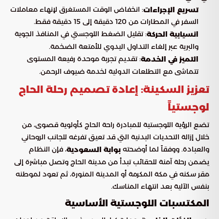
: انخفاض الوقت المستغرق لإنهاء معاملات
تسريع الإجراءات
السفر في المطارات من 120 دقيقة إلى 15 دقيقة فقط.
: تقليل الضغط اللوجستي في المنافذ الجوية
انسيابية الحركة
والبرية عبر إلغاء التداول اليدوي للأمتعة الضخمة.
: تقديم تجربة موحدة رفيعة المستوى
التميز في الخدمة
تتماشى مع التطلعات الدولية لخدمة ضيوف الرحمن.
تعزيز السكينة: إعادة تصميم رحلة الحاج
لوجستياً
تضع الرؤية اللوجستية للمبادرة راحة الحاج كأولوية قصوى، من
خلال إزالة التحديات البدنية التي قد تعيق تفرغه للجانب الروحاني
والعبادة. ووفقاً لما أوضحته
، فإن النظام
بوابة السعودية
يضمن رحلة آمنة للحقائب تبدأ من مدينة الحاج وتصل مباشرة إلى
مقر سكنه في مكة المكرمة أو المدينة المنورة، ثم تعود لموطنه
بنفس الآلية بعد انتهاء المناسك.
المكتسبات اللوجستية الأساسية