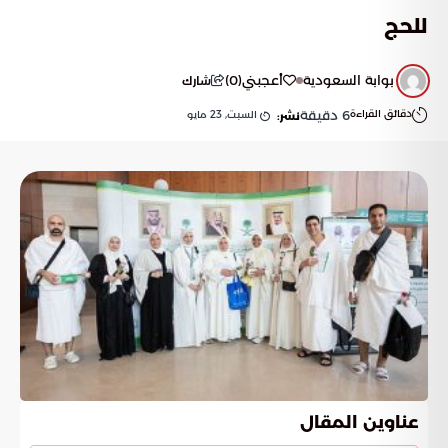
للحج
بوابة السعودية
أعجبني
(
0
)
شارك
دقائق القراءة
6
دقيقة
السبت, 23 مايو
نشر:
عناوين المقال