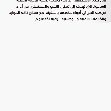
تأتي هذه الاستضافة الكريمة كترجمة عملية للرعاية الملكية
السامية، التي تهدف إلى تمكين النخب والمستحقين من أداء
فريضة الحج في أجواء مفعمة بالسكينة، مع تسخير كافة الموارد
والخدمات التقنية واللوجستية الراقية لخدمتهم.
تفاصيل وتوزيع فئات الضيوف
المستضافين
اتسمت النسخة الحالية من البرنامج بتنوع ثري في شرائح
المستفيدين، حيث ركزت المعايير على استقطاب الشخصيات
المؤثرة والفاعلة في مجتمعاتها، إلى جانب تكريم الفئات التي
قدمت تضحيات جليلة، وذلك وفق التقسيم التالي:
شملت 1300 حاج وحاجة من كبار العلماء
النخب الإسلامية:
والمفكرين والدعاة ذوي التأثير المعرفي من 102 دولة.
استضافة 1000 حاج وحاجة من
أسر الشهداء والمصابين:
ذوي الشهداء والجرحى من القوات السودانية المشاركة في
تحالف دعم الشرعية.
تخصيص 200 مقعد لحجاج من دولة ليبيريا
جمهورية ليبيريا:
الصديقة، تعزيزاً للروابط الأخوية والتعاون المشترك.