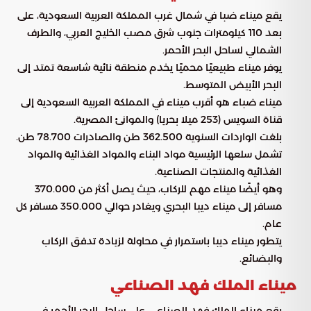
يقع ميناء ضبا في شمال غرب المملكة العربية السعودية، على
بعد 110 كيلومترات جنوب شرق مصب الخليج العربي، والطرف
الشمالي لساحل البحر الأحمر.
يوفر ميناء طبيعيًا محميًا يخدم منطقة نائية شاسعة تمتد إلى
البحر الأبيض المتوسط.
ميناء ضباء هو أقرب ميناء في المملكة العربية السعودية إلى
قناة السويس (253 ميلا بحريا) والموانئ المصرية.
بلغت الواردات السنوية 362.500 طن والصادرات 78.700 طن.
تشمل سلعها الرئيسية مواد البناء والمواد الغذائية والمواد
الغذائية والمنتجات الصناعية.
وهو أيضًا ميناء مهم للركاب، حيث يصل أكثر من 370.000
مسافر إلى ميناء ديبا البحري ويغادر حوالي 350.000 مسافر كل
عام.
يتطور ميناء ديبا باستمرار في محاولة لزيادة تدفق الركاب
والبضائع.
ميناء الملك فهد الصناعي
يقع ميناء الملك فهد الصناعي على ساحل البحر الأحمر في