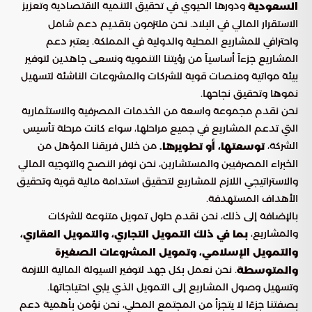
ودورها الحيوي في تحقيق التنمية الاقتصادية وتعزيز
السعودية
الاستقرار المالي في البلاد. نحن ملتزمون بتقديم دعم شامل
واحترافي للمشاريع المحلية والدولية في المملكة. يعتبر دعم
المشاريع جزءاً أساسياً من رؤيتنا التنموية ونسعى جاهدين لتوفير
بيئة مواتية ومنصات قوية للشركات والمشروعات الناشئة لتسهيل
نموها وتحقيق نجاحها.
نحن نقدم مجموعة واسعة من الخدمات المصرفية والاستثمارية
التي تدعم المشاريع في جميع مراحلها، سواء كانت مرحلة تأسيس
الشركة،
من خلال فريقنا المؤهل من
توسعتها، أو تطويرها.
الخبراء المصرفيين والمستشارين، نحن نوفر النصح والتوجيه المالي
والاستراتيجي اللازم للمشاريع لتحقيق استدامة مالية قوية وتحقيق
الأهداف المستهدفة.
بالإضافة إلى ذلك، نحن نقدم حلول تمويل متنوعة للشركات
والمشاريع،
بما في ذلك التمويل التجاري، والتمويل العقاري،
والتمويل الإسلامي، وتمويل المشروعات الصغيرة
. نحن نعمل بكل جهد لتوفير السيولة المالية اللازمة
والمتوسطة
وتسهيل وصول المشاريع إلى التمويل الذي يلبي احتياجاتها.
بصفتنا جزءًا لا يتجزأ من المجتمع المحلي، نحن نؤمن بأهمية دعم