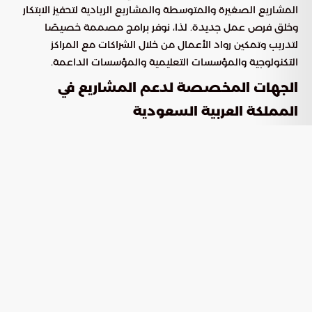
المشاريع الصغيرة والمتوسطة والمشاريع الريادية لتحفيز الابتكار
وخلق فرص عمل جديدة. لذا، نوفر برامج مصممة خصيصًا
لتدريب وتمكين رواد الأعمال من خلال الشراكات مع المراكز
التكنولوجية والمؤسسات التعليمية والمؤسسات الداعمة.
الجهات المخصصة لدعم المشاريع في
المملكة العربية السعودية
نحن ملتزمون بتقديم المعلومات الشاملة
حول الجهات
.
المخصصة لدعم المشاريع في المملكة العربية السعودية
نعلم أن هناك العديد من الهيئات والمنظمات التي تلعب دورًا
حيويًا في تعزيز القطاع المشاريع في المملكة.
“نحن” نعمل عن كسب مع وزارة الاستثمار السعودية، وهي الهيئة
المختصة في توفير الدعم اللازم للمشاريع والاستثمارات في
المملكة. تقدم الوزارة خدمات تشمل تسجيل الشركات والحصول
على التراخيص وتوفير البيئة التشريعية والتنظيمية الملائمة لعمل
المشاريع وتطورها.
بالإضافة إلى ذلك، “نحن” نشجع التعاون مع الغرف التجارية
والصناعية المحلية. تلعب هذه الغرف دورًا حيويًا في توفير الدعم