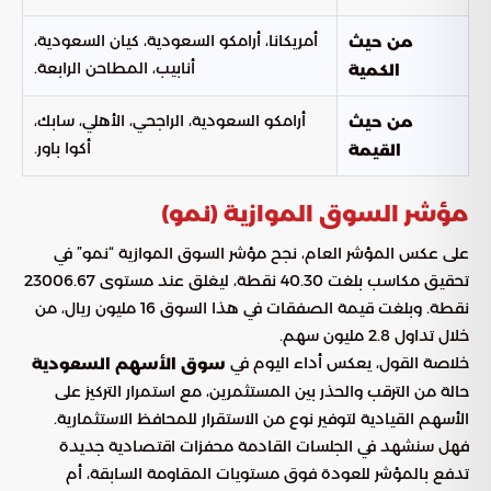
أمريكانا، أرامكو السعودية، كيان السعودية،
من حيث
أنابيب، المطاحن الرابعة.
الكمية
أرامكو السعودية، الراجحي، الأهلي، سابك،
من حيث
أكوا باور.
القيمة
مؤشر السوق الموازية (نمو)
على عكس المؤشر العام، نجح مؤشر السوق الموازية “نمو” في
تحقيق مكاسب بلغت 40.30 نقطة، ليغلق عند مستوى 23006.67
نقطة. وبلغت قيمة الصفقات في هذا السوق 16 مليون ريال، من
خلال تداول 2.8 مليون سهم.
خلاصة القول، يعكس أداء اليوم في
سوق الأسهم السعودية
حالة من الترقب والحذر بين المستثمرين، مع استمرار التركيز على
الأسهم القيادية لتوفير نوع من الاستقرار للمحافظ الاستثمارية.
فهل سنشهد في الجلسات القادمة محفزات اقتصادية جديدة
تدفع بالمؤشر للعودة فوق مستويات المقاومة السابقة، أم