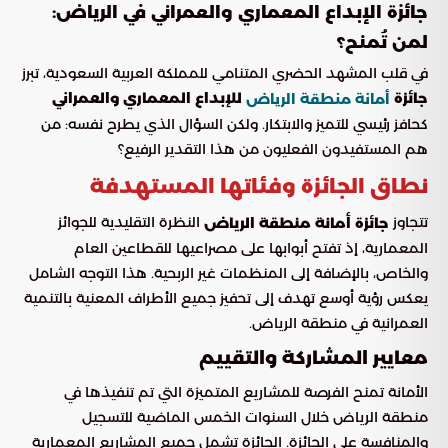
جائزة الإبداع المعماري والعمراني في الرياض:
لمن تُمنح؟
في قلب المشهد الحضري المتنامي للمملكة العربية السعودية، تبرز
جائزة
للإبداع المعماري والعمراني
أمانة منطقة الرياض
كحافز رئيسي للتميز والابتكار. ولكن السؤال الذي يطرح نفسه: من
هم المستفيدون الفعليون من هذا التقدير الرفيع؟
نطاق الجائزة وفئاتها المستهدفة
تتجاوز
النظرة التقليدية للجوائز
جائزة أمانة منطقة الرياض
المعمارية، إذ تفتح أبوابها على مصراعيها للقطاعين العام
والخاص، بالإضافة إلى المنظمات غير الربحية. هذا التوجه الشامل
يعكس رؤية أوسع تهدف إلى تحفيز جميع الأطراف المعنية بالتنمية
العمرانية في منطقة الرياض.
معايير المشاركة والتقييم
الأمانة تمنح الفرصة للمشاريع المتميزة التي تم تنفيذها في
منطقة الرياض خلال السنوات الخمس الماضية للتسجيل
والمنافسة على الجائزة. الجائزة تشمل جميع المشاريع المعمارية