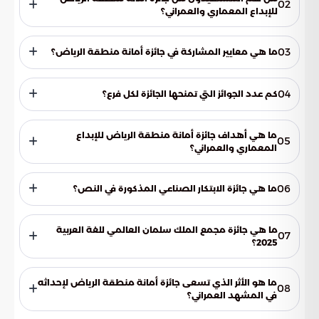
02
للإبداع المعماري والعمراني؟
القطاعان العام والخاص، بالإضافة إلى المنظمات غير الربحية
المعنية بالتنمية العمرانية في منطقة الرياض.
03
ما هي معايير المشاركة في جائزة أمانة منطقة الرياض؟
يجب أن تكون المشاريع قد تم تنفيذها في منطقة الرياض خلال
السنوات الخمس الماضية، وأن تكون متميزة في مجالها.
04
كم عدد الجوائز التي تمنحها الجائزة لكل فرع؟
تمنح الجائزة ثلاث جوائز لأصحاب المراكز الثلاثة الأولى في كل فرع من
فروعها.
ما هي أهداف جائزة أمانة منطقة الرياض للإبداع
05
المعماري والعمراني؟
تهدف الجائزة إلى تحسين جودة المشاريع في مدينة الرياض
ومحافظاتها، وإرساء معايير جديدة للتصميم والتنفيذ، وتعزيز
06
ما هي جائزة الابتكار الصناعي المذكورة في النص؟
الهوية المعمارية للمنطقة.
جائزة تهدف إلى دعم وتحفيز الابتكار في القطاع الصناعي.
ما هي جائزة مجمع الملك سلمان العالمي للغة العربية
07
2025؟
جائزة تهدف إلى تعزيز اللغة العربية ودعم جهود الحفاظ عليها
ونشرها.
ما هو الأثر الذي تسعى جائزة أمانة منطقة الرياض لإحداثه
08
في المشهد العمراني؟
تسعى الجائزة إلى المساهمة في رسم ملامح مستقبل عمراني أكثر