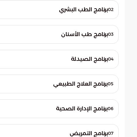
برنامج الطب البشري
02
خلال تطوير المهارات الطبية الأساسية (ما قبل 
برنامج طب الأسنان
03
الطبي إلى قسمين: السنوات ما قبل السريرية (الس
أُسس عام 2007م، ومدة الدراسة ف
الخامسة والسادسة)، بالإضافة إلى سنة الامتيا
وسنة أخيرة للتدريب. يُقسم البرنامج كالتالي: ا
برنامج الصيدلة
04
تليهما سنة من مقررات طب الأسنان قبل السري
يُقدم على مدى خمس سنوات، بين جانب عملي
طب الأسنان، وأخيرًا تدريب لمدة عام.
العمل في مسارات مهنية متعددة، مثل العم
برنامج العلاج الطبيعي
05
الأدوية.
يُدرس لمدة أربع سنوات، والخامسة للتدريب، و
مسار العناية الحرجة، أجنحة التنويم، ومختبرا
برنامج الإدارة الصحية
06
يُقدم خلال أربع سنوات دراسية، ويؤهل البرنام
مستشفى، ومستشار صحي.
برنامج التمريض
07