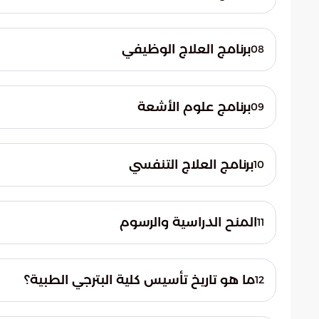
مدة الدراسة أربع سنوات، وسنة خامسة للامتي
المهني للتمريض، تمريض الأورام، وتمريض ص
برنامج العلاج الوظيفي
08
موزعة على السنوات الخمس، بواقع سنة تحضيري
برنامج علوم الأشعة
09
البرنامج لمسارات مهنية مثل مراكز إعادة التأهيل
يُقدم في أربع سنوات وسنة تدريب، ويؤهل ا
العام، المناظير والأشعة التداخلية، والتصوير
برنامج العلاج التنفسي
10
يُدرس في أربع سنوات، وتُخصص السنة الخامسة
أجنحة التنويم، والتعليم.
المنح الدراسية والرسوم
11
ما هو تاريخ تأسيس كلية البترجي الطبية؟
12
بالتقسيط. كما تتيح للطلبة سداد رسوم الفصل
تأسست كلية البترجي الطبية في عام 2005م.
على الاعتماد الأكاديمي من هيئة تقويم التعل