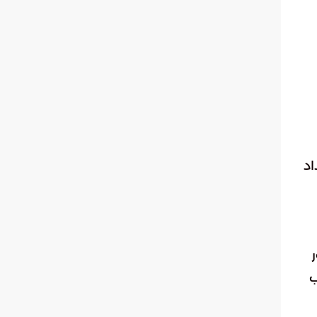
اد
 طب