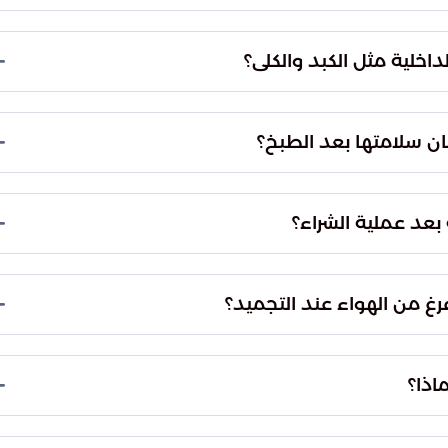
 للهواء، مما يجعلها أكثر عرضة للتلوث البكتيري، لذا
لداخلية مثل الكبد والكلى؟
تتجاوز مدة صلاحيتها في الثلاجة يومين فقط. وفي حال
وام.
ن سلامتها بعد الطبخ؟
يجب حفظ اللحوم المطهوة في الثلاجة لمدة لا تزيد عن 3 إلى 4 أيام. وفي حال التجميد، تظل آمنة
 بعد عملية الشراء؟
حوم إلى التبريد خلال ساعة واحدة كحد أقصى. التأخر في
لحم وسلامته الصحية.
رغ من الهواء عند التجميد؟
 في منع حدوث "حروق التجميد". هذه الحروق تؤدي إلى
باً على تجربة التناول والمذاق النهائي.
اذا؟
ئة. هذا الإجراء يمنع تسرب السوائل الحيوية للحم إلى