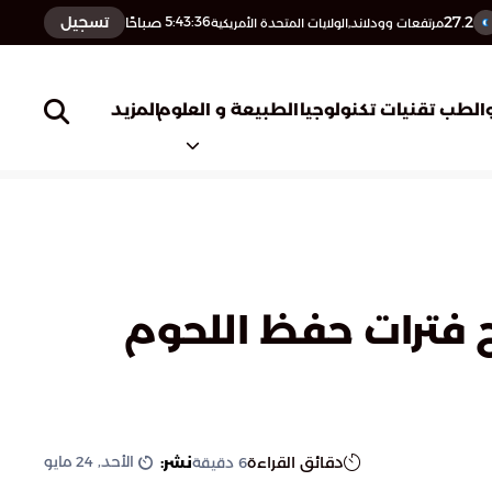
27.2
تسجيل
5:43:37
صباحًا
مرتفعات وودلاند,الولايات المتحدة الأمريكية
المزيد
الطب
تقنيات تكنولوجيا
الطبيعة و العلوم
 فترات حفظ اللحوم
الأحد, 24 مايو
دقائق القراءة
نشر:
6
دقيقة