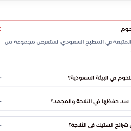
حوم
صحية المتبعة في المطبخ السعودي، نستعرض مجموعة من
حوم في البيئة السعودية؟
ات الدقيقة الناتج عن تذبذب درجات الحرارة. كما يساهم
ل الكيميائي والحفاظ على نسيج اللحم وقيمته الغذائية
ة عند حفظها في الثلاجة والمجمد؟
يمكن حفظ القطع الكبيرة في الثلاجة لمدة تتراوح بين 3 إلى 5 أيام كحد أقصى. أما في حال الرغبة في
ئصها الحيوية لمدة تصل إلى 6 أشهر.
شرائح الستيك في الثلاجة؟