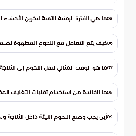
تمتاز اللحوم المفرومة بمساحة سطح أكبر معرضة
تُحفظ لمدة 24-48 ساعة فقط. بينما تظل شرائح الستيك صالحة لمدة تتراوح بين 3 إلى 5 أيام.
ما هي الفترة الزمنية الآمنة لتخزين الأحشاء ا
05
تعتبر الأحشاء الداخلية سريعة التحلل، لذا لا 
تجميدها، ينصح باستهلاكها خلال فترة لا تتعدى 4 أشهر لضمان جودة المذاق والق
كيف يتم التعامل مع اللحوم المطهوة لضما
06
لمدة تتراوح بين شهرين إلى 3 أشهر، مع ضرورة تدوين تاريخ التجميد على العبوة.
ما هو الوقت المثالي لنقل اللحوم إلى الثلاجة
07
نظراً للأجواء الحارة في المنطقة، يجب نقل الل
ذلك يحفز النشاط البكتيري ويقلل من جودة ال
ما الفائدة من استخدام تقنيات التغليف المف
08
يساعد التغليف المحكم أو المفرغ من الهواء
جفاف الأنسجة وفقدان طراوة اللحم، مما يؤثر سل
أين يجب وضع اللحوم النيئة داخل الثلاجة ولم
09
يجب دائماً تخصيص الرفوف السفلية للحوم الني