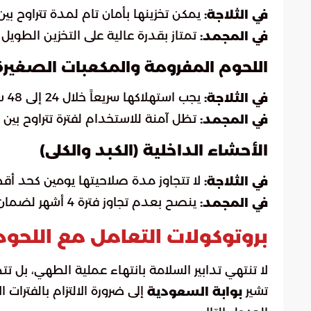
يمكن تخزينها بأمان تام لمدة تتراوح بين 3 إلى 5 أيام
في الثلاجة:
تمتاز بقدرة عالية على التخزين الطويل تصل إلى 12 شهراً دون
في المجمد:
اللحوم المفرومة والمكعبات الصغيرة
يجب استهلاكها سريعاً خلال 24 إلى 48 ساعة نظراً لحساسيتها العالية للتلوث.
في الثلاجة:
تظل آمنة للاستخدام لفترة تتراوح بين 3 إلى 4 أشهر فقط.
في المجمد:
الأحشاء الداخلية (الكبد والكلى)
لا تتجاوز مدة صلاحيتها يومين كحد أق
في الثلاجة:
ينصح بعدم تجاوز فترة 4 أشهر لضمان ثبات المذاق والقوام المطلوب.
في المجمد:
بروتوكولات التعامل مع اللحو
لا تنتهي تدابير السلامة بانتهاء عملية الطهي، بل تت
تشير
إلى ضرورة الالتزام بالفترا
بوابة السعودية