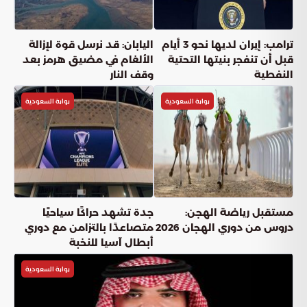
ترامب: إيران لديها نحو 3 أيام
اليابان: قد نرسل قوة لإزالة
قبل أن تنفجر بنيتها التحتية
الألغام في مضيق هرمز بعد
النفطية
وقف النار
بوابة السعودية
بوابة السعودية
مستقبل رياضة الهجن:
جدة تشهد حراكًا سياحيًا
دروس من دوري الهجان 2026
متصاعدًا بالتزامن مع دوري
أبطال آسيا للنخبة
بوابة السعودية