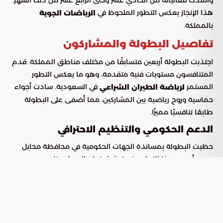
وامتدت فعالياته من الحادي عشر وحتى الرابع عشر من ذلك الشهر.
هذا الإنجاز يعكس التطور الملحوظ في
الرياضات الجوية
بالمملكة.
تفاصيل البطولة والمشاركون
اجتذبت البطولة أربعين متسابقًا من مختلف مناطق المملكة. قدم
المتنافسون مستويات فنية متقدمة، وهو ما يعكس التطور
المستمر
في السعودية. سادت أجواء
لرياضة الطيران الشراعي
حماسية وروح رياضية بين المشاركين، مما أضفى على البطولة
طابعًا تنافسيًا مميزًا.
الدعم الحكومي والتنظيم الاحترافي
حظيت البطولة بمساندة الجهات الحكومية في محافظة محايل
عسير. أسهم هذا التعاون في تحقيق نجاح الحدث وظهوره
بمستوى تنظيمي احترافي. يوضح هذا الإنجاز التكامل في الجهود
الهادفة إلى تعزيز القطاع الرياضي في المملكة، ويبرز الاهتمام
المتزايد بالأنشطة
.
الرياضية الجوية
و أخيرا وليس آخرا: مستقبل الطيران