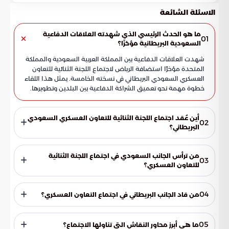
الاسئلة الشائعة
ما هو الحدث الرئيسي الذي شهدته العلاقات الدفاعية
01
السعودية البريطانية مؤخرًا؟
شهدت العلاقات الدفاعية بين المملكة العربية السعودية والمملكة
المتحدة مؤخرًا استضافة الرياض لاجتماع اللجنة الثنائية للتعاون
العسكري السعودي البريطاني في نسخته الخامسة. يمثل هذا اللقاء
خطوة مهمة نحو تعميق الشراكة الدفاعية بين البلدين وتطويرها.
أين عُقد اجتماع اللجنة الثنائية للتعاون العسكري السعودي
02
البريطاني؟
عُقد اجتماع اللجنة الثنائية للتعاون العسكري السعودي البريطاني
في نسخته الخامسة في العاصمة السعودية الرياض. استضافت
من ترأس الجانب السعودي في اجتماع اللجنة الثنائية
03
المدينة هذا اللقاء الهام، مما يؤكد التزام الجانبين بتعزيز الشراكة
للتعاون العسكري؟
الدفاعية.
ترأس الجانب السعودي في اجتماع اللجنة الثنائية للتعاون العسكري
رئيس هيئة الأركان العامة، الفريق الأول الركن فياض الرويلي. قاد
04
من قاد الجانب البريطاني في اجتماع التعاون العسكري؟
الرويلي المناقشات مع الجانب البريطاني، مؤكدًا على التزام المملكة
بتعزيز التعاون.
قاد الجانب البريطاني في اجتماع التعاون العسكري رئيس أركان
الدفاع البريطاني، الفريق أول جوي السير ريتشارد نايتون. أظهر هذا
05
ما هي أبرز محاور النقاش التي تناولها الاجتماع؟