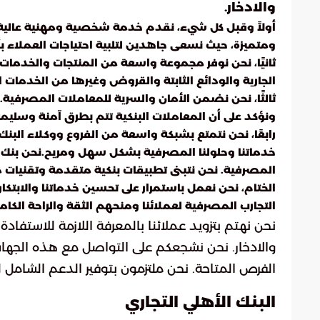
والادخار.
أولاً وقبل كل شيء، نقدم خدمة شخصية ومهنية عالية ا
ومتميزة، حيث نسعى جاهدين لتلبية احتياجات العملاء
ثانيًا، نحن نوفر مجموعة واسعة من المنتجات والخدمات
الجارية والودائع الثابتة والقروض وغيرها من الخدمات الم
ثالثًا، نحن نضمن الأمان والسرية للمعاملات المصرفية.
ونؤكد على أن المعاملات البنكية تتم بطرق آمنة وسليمة
رابعًا، نحن نتمتع بشبكة واسعة من الفروع ووكلاء البنك
خدماتنا وحلولنا المصرفية بشكل سهل ومريح.نحن بنك يع
المصرفية. نحن نتبنى تطبيقات بنكية متقدمة وتقنيات دف
الختام، نحن نعمل باستمرار على تحسين خدماتنا والابتك
التجارب المصرفية لعملائنا ومنحهم الثقة والراحة الكامل
نحن نهتم بتزويد عملائنا بالمعرفة اللازمة للاست
والادخار. نحن نشجعكم على التواصل مع هذه الجه
الفرص المتاحة. نحن ملتزمون بتوفير الدعم الشامل لع
البنك الأهلي التجاري