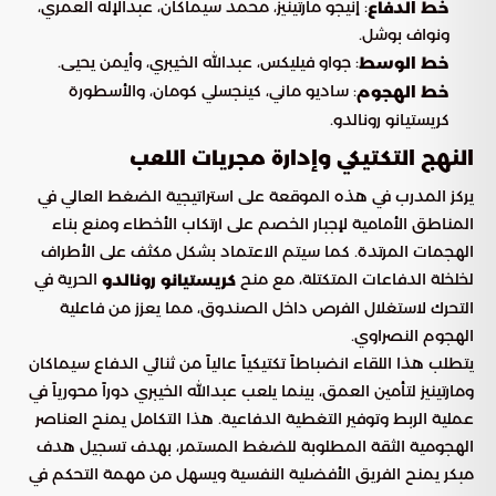
: إنيجو مارتينيز، محمد سيماكان، عبدالإله العمري،
خط الدفاع
ونواف بوشل.
: جواو فيليكس، عبدالله الخيبري، وأيمن يحيى.
خط الوسط
: ساديو ماني، كينجسلي كومان، والأسطورة
خط الهجوم
كريستيانو رونالدو.
النهج التكتيكي وإدارة مجريات اللعب
يركز المدرب في هذه الموقعة على استراتيجية الضغط العالي في
المناطق الأمامية لإجبار الخصم على ارتكاب الأخطاء ومنع بناء
الهجمات المرتدة. كما سيتم الاعتماد بشكل مكثف على الأطراف
لخلخلة الدفاعات المتكتلة، مع منح
الحرية في
كريستيانو رونالدو
التحرك لاستغلال الفرص داخل الصندوق، مما يعزز من فاعلية
الهجوم النصراوي.
يتطلب هذا اللقاء انضباطاً تكتيكياً عالياً من ثنائي الدفاع سيماكان
ومارتينيز لتأمين العمق، بينما يلعب عبدالله الخيبري دوراً محورياً في
عملية الربط وتوفير التغطية الدفاعية. هذا التكامل يمنح العناصر
الهجومية الثقة المطلوبة للضغط المستمر، بهدف تسجيل هدف
مبكر يمنح الفريق الأفضلية النفسية ويسهل من مهمة التحكم في