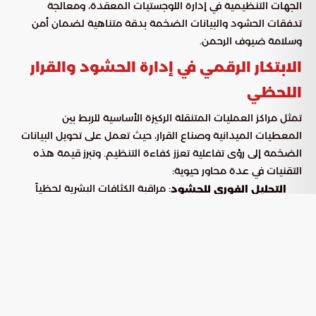
الجهات التنظيمية في إدارة اللوجستيات المعقدة، ومعالجة
تدفقات الحشود والبيانات الضخمة بدقة متناهية لضمان أمن
وسلامة ضيوف الرحمن.
الابتكار الرقمي في إدارة الحشود والقرار
اللحظي
تمثل مراكز العمليات المتنقلة الركيزة الأساسية للربط بين
المعطيات الميدانية وصناع القرار، حيث تعمل على تحويل البيانات
الضخمة إلى رؤى تفاعلية تعزز كفاءة التنظيم. وتبرز قيمة هذه
التقنيات في عدة محاور حيوية:
: مراقبة الكثافات البشرية لحظياً
التحليل الفوري للحشود
وتوجيه المسارات لمنع حدوث أي اختناقات في نقاط التجمع.
: تمكين الفرق الميدانية من
الاستجابة الذكية للطوارئ
التدخل السريع بناءً على تنبيهات استباقية تصدرها الأنظمة
الذكية.
: استخدام المحاكاة الحاسوبية لتوقع حركة
النمذجة التنبؤية
الحجاج قبل وقوعها، مما يسهم في وضع خطط وقائية
محكمة.