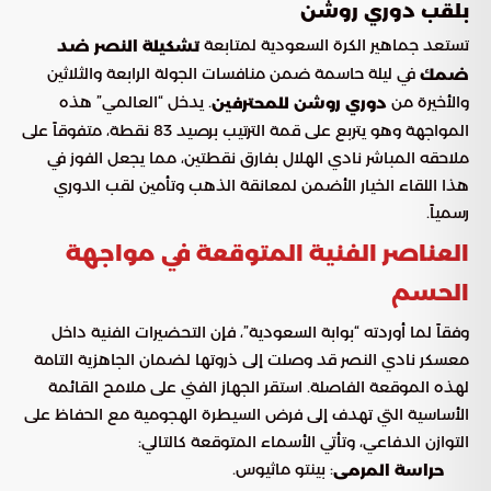
بلقب دوري روشن
تستعد جماهير الكرة السعودية لمتابعة
تشكيلة النصر ضد
في ليلة حاسمة ضمن منافسات الجولة الرابعة والثلاثين
ضمك
والأخيرة من
. يدخل “العالمي” هذه
دوري روشن للمحترفين
المواجهة وهو يتربع على قمة الترتيب برصيد 83 نقطة، متفوقاً على
ملاحقه المباشر نادي الهلال بفارق نقطتين، مما يجعل الفوز في
هذا اللقاء الخيار الأضمن لمعانقة الذهب وتأمين لقب الدوري
رسمياً.
العناصر الفنية المتوقعة في مواجهة
الحسم
وفقاً لما أوردته “بوابة السعودية”، فإن التحضيرات الفنية داخل
معسكر نادي النصر قد وصلت إلى ذروتها لضمان الجاهزية التامة
لهذه الموقعة الفاصلة. استقر الجهاز الفني على ملامح القائمة
الأساسية التي تهدف إلى فرض السيطرة الهجومية مع الحفاظ على
التوازن الدفاعي، وتأتي الأسماء المتوقعة كالتالي:
: بينتو ماثيوس.
حراسة المرمى