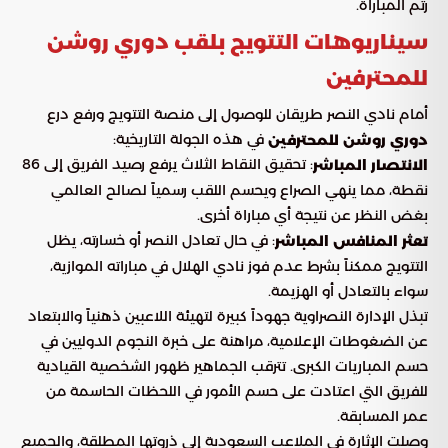
رتم المباراة.
سيناريوهات التتويج بلقب دوري روشن
للمحترفين
أمام نادي النصر طريقان للوصول إلى منصة التتويج ورفع درع
في هذه الجولة التاريخية:
دوري روشن للمحترفين
: تحقيق النقاط الثلاث يرفع رصيد الفريق إلى 86
الانتصار المباشر
نقطة، مما ينهي الصراع ويحسم اللقب رسمياً لصالح العالمي
بغض النظر عن نتيجة أي مباراة أخرى.
: في حال تعادل النصر أو خسارته، يظل
تعثر المنافس المباشر
التتويج ممكناً بشرط عدم فوز نادي الهلال في مباراته الموازية،
سواء بالتعادل أو الهزيمة.
تبذل الإدارة النصراوية جهوداً كبيرة لتهيئة اللاعبين ذهنياً والابتعاد
عن الضغوطات الإعلامية، مراهنة على خبرة النجوم الدوليين في
حسم المباريات الكبرى. تترقب الجماهير ظهور الشخصية القيادية
للفريق التي اعتادت على حسم الأمور في اللحظات الحاسمة من
عمر المسابقة.
وصلت الإثارة في الملاعب السعودية إلى ذروتها المطلقة، والجميع