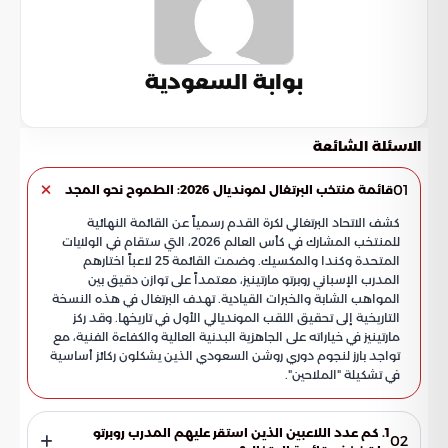
بوابة السعودية
الاسئلة الشائعة
01
قائمة منتخب البرتغال لمونديال 2026: الطموح نحو المجد
كشف الاتحاد البرتغالي لكرة القدم رسمياً عن القائمة النهائية
للمنتخب المشارك في كأس العالم 2026، التي ستقام في الولايات
المتحدة وكندا والمكسيك. وضمت القائمة 25 لاعباً اختارهم
المدرب الإسباني روبرتو مارتينيز، معتمداً على توازن دقيق بين
المواهب الشابة والخبرات القيادية. تهدف البرتغال في هذه النسخة
التاريخية إلى تحقيق اللقب المونديالي الأول في تاريخها. وقد ركز
مارتينيز في خياراته على الجاهزية البدنية العالية والكفاءة الفنية، مع
تواجد بارز لنجوم دوري روشن السعودي الذين يشكلون ركائز أساسية
في تشكيلة "الملاحين".
1. كم عدد اللاعبين الذين استقر عليهم المدرب روبرتو
02