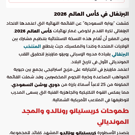
البرتغال في كأس العالم 2026
كشفت “بوابة السعودية” عن القائمة النهائية التي اعتمدها الاتحاد
البرتغالي لكرة القدم لخوض غمار نهائيات
.
كأس العالم 2026
ومن المقرر أن تُقام هذه النسخة الاستثنائية بتنظيم مشترك بين
الولايات المتحدة وكندا والمكسيك، حيث يتطلع
المنتخب
بقيادة مدربه الإسباني روبرتو مارتينيز لتحقيق اللقب
البرتغالي
المونديالي الأول في تاريخ البلاد.
اعتمد مارتينيز في اختياراته على مزيج استراتيجي يجمع بين حيوية
المواهب الصاعدة وخبرة النجوم المخضرمين. وقد شملت القائمة
المكونة من 25 لاعباً أسماءً بارزة من
،
دوري روشن السعودي
مما يعكس القوة التكتيكية والجاهزية الفنية التي يسعى المدرب
لتوظيفها في الملاعب الأمريكية الشمالية.
طموحات كريستيانو رونالدو والمجد
المونديالي
يتصدر الأسطورة
المشهد كقائد للمجموعة،
كريستيانو رونالدو