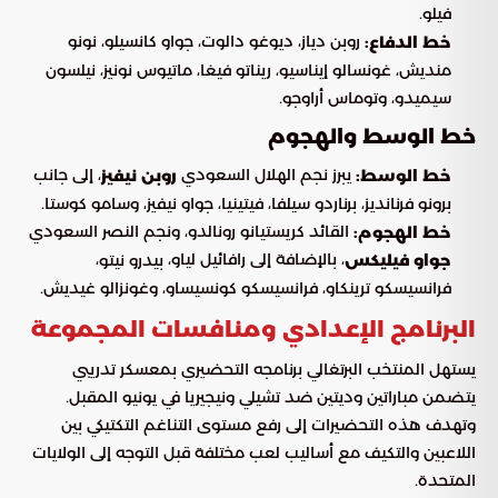
فيلو.
روبن دياز، ديوغو دالوت، جواو كانسيلو، نونو
خط الدفاع:
منديش، غونسالو إيناسيو، ريناتو فيغا، ماتيوس نونيز، نيلسون
سيميدو، وتوماس أراوجو.
خط الوسط والهجوم
يبرز نجم الهلال السعودي
، إلى جانب
خط الوسط:
روبن نيفيز
برونو فرنانديز، برناردو سيلفا، فيتينيا، جواو نيفيز، وسامو كوستا.
القائد كريستيانو رونالدو، ونجم النصر السعودي
خط الهجوم:
، بالإضافة إلى رافائيل لياو،
،
جواو فيليكس
بيدرو نيتو
فرانسيسكو ترينكاو، فرانسيسكو كونسيساو، وغونزالو غيديش.
البرنامج الإعدادي ومنافسات المجموعة
يستهل المنتخب البرتغالي برنامجه التحضيري بمعسكر تدريبي
يتضمن مباراتين وديتين ضد تشيلي ونيجيريا في يونيو المقبل.
وتهدف هذه التحضيرات إلى رفع مستوى التناغم التكتيكي بين
اللاعبين والتكيف مع أساليب لعب مختلفة قبل التوجه إلى الولايات
المتحدة.