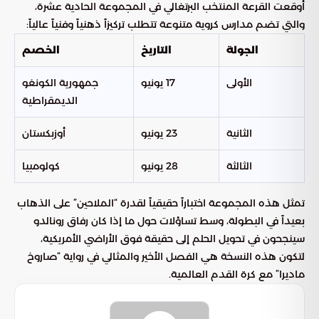
أوقعت القرعة المنتخب البرتغالي في المجموعة الحادية عشرة،
والتي تضم مدارس كروية متنوعة تتطلب تركيزاً ذهنياً وفنياً عالياً:
الجولة
التاريخ
الخصم
الأولى
17 يونيو
جمهورية الكونغو
الديمقراطية
الثانية
23 يونيو
أوزبكستان
الثالثة
28 يونيو
كولومبيا
تمثل هذه المجموعة اختباراً حقيقياً لقدرة “الملاحين” على الذهاب
بعيداً في البطولة، وسط تساؤلات حول ما إذا كان رفاق رونالدو
سينجحون في تحويل الحلم إلى حقيقة فوق الأراضي الأمريكية،
لتكون هذه النسخة هي الفصل الأخير والمثالي في رواية “صاروخ
ماديرا” مع كرة القدم العالمية.