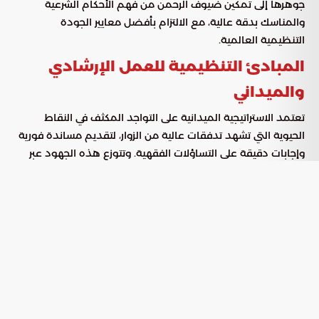
جوهرها إلى تمكين ضيوف الرحمن من فهم الأحكام الشرعية
والمناسك بدقة عالية، مع الالتزام بأفضل معايير الجودة
التنظيمية العالمية.
المبادئ التنظيمية للعمل الإرشادي
والميداني
تعتمد الاستراتيجية الميدانية على التواجد المكثف في النقاط
الحيوية التي تشهد تدفقات عالية من الزوار، لتقديم مساندة فورية
وإجابات دقيقة على التساؤلات الفقهية. وتتوزع هذه الجهود عبر
عدة محاور:
: تفعيل نقاط إرشادية متخصصة في
الانتشار الاستراتيجي
المساجد الكبرى والمناطق التاريخية ذات الكثافة البشرية.
: تقديم المحتوى التوعوي بلغات
التواصل اللغوي الشامل
عالمية متعددة لضمان وصول الرسالة بوضوح لمختلف
الجنسيات.
: توزيع إصدارات تثقيفية مطبوعة تشرح
الإثراء المعرفي
مناسك الزيارة بأسلوب ميسر بعيداً عن التعقيد.
: بث رسائل إرشادية تعزز الوعي الديني وتحفز
التوجيه السلوكي