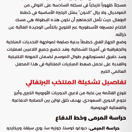
مسجلاً ظهوراً تاريخياً في نسخته السادسة على التوالي من
المونديال. ولا يزال “الدون” يمثل الركيزة الأساسية في خطط
البرتغال، حيث تأمل الجماهير أن تكون هذه البطولة هي مسك
الختام لمسيرته الأسطورية عبر التتويج بالكأس الوحيدة الغائبة عن
خزائنه.
وضع الجهاز الفني خططاً بدنية صارمة لمواجهة التحديات المناخية
والجغرافية في أمريكا الشمالية. وقد خضع جميع اللاعبين لعمليات
رصد دقيق لمستوياتهم طوال الموسم لضمان المرونة التكتيكية
والقدرة على تحمل ضغط المباريات المتتالية في هذا المحفل
العالمي الكبير.
تفاصيل تشكيلة المنتخب البرتغالي
تتوزع القائمة بين نخبة من لاعبي الدوريات الأوروبية الكبرى وأبرز
نجوم الدوري السعودي، بهدف خلق توازن بين الصلابة الدفاعية
والفعالية الهجومية:
حراسة المرمى وخط الدفاع
ديوغو كوستا، جوزيه سا، روي سيلفا، وريكاردو
حراسة المرمى: