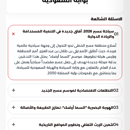
بوابة السعودية
الاسئلة الشائعة
سياحة عسير 2026: آفاق جديدة في التنمية المستدامة
01
والريادة الدولية
تُسارع منطقة عسير الخطى نحو التحول إلى وجهة سياحية عالمية
فريدة، حيث أطلق الأمير تركي بن طلال بن عبدالعزيز، أمير المنطقة
ورئيس هيئة تطويرها، موسم "السما أرضك". يمثل هذا التدشين
بداية مرحلة جديدة تهدف إلى جعل عسير مقصداً سياحياً يعمل على
مدار العام، بالتعاون مع وزارة السياحة والهيئة السعودية للسياحة،
بما يتماشى مع طموحات رؤية المملكة 2030.
02
التطلعات الاقتصادية لموسم عسير الجديد
يرتكز الموسم على استراتيجية تهدف إلى تنشيط النمو الاقتصادي
المحلي عبر مؤشرات أداء دقيقة ترفع من كفاءة الاستثمار في
03
الهوية البصرية "السما أرضك": تمازج الطبيعة والأصالة
المنطقة، وتشمل هذه المستهدفات:
تعكس هوية "السما أرضك" الخصوصية الجغرافية لمنطقة عسير،
حيث تلتقي القمم الجبلية الشاهقة بالضباب والطقس البارد، مما
04
تثمين الإرث الثقافي وتطوير المواقع التاريخية
يخلق لوحة طبيعية ساحرة تجذب الزوار من كل مكان. وتستند