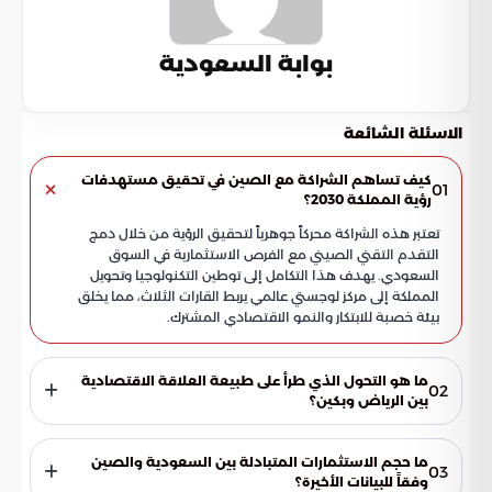
بوابة السعودية
الاسئلة الشائعة
كيف تساهم الشراكة مع الصين في تحقيق مستهدفات
01
رؤية المملكة 2030؟
تعتبر هذه الشراكة محركاً جوهرياً لتحقيق الرؤية من خلال دمج
التقدم التقني الصيني مع الفرص الاستثمارية في السوق
السعودي. يهدف هذا التكامل إلى توطين التكنولوجيا وتحويل
المملكة إلى مركز لوجستي عالمي يربط القارات الثلاث، مما يخلق
بيئة خصبة للابتكار والنمو الاقتصادي المشترك.
ما هو التحول الذي طرأ على طبيعة العلاقة الاقتصادية
02
بين الرياض وبكين؟
انتقلت العلاقة من مرحلة التبادل التجاري البسيط إلى مرحلة
التكامل الصناعي العميق. يركز هذا التوجه الجديد على صياغة توازن
ما حجم الاستثمارات المتبادلة بين السعودية والصين
03
اقتصادي طويل الأمد يهدف إلى تعزيز القدرات الإنتاجية المحلية
وفقاً للبيانات الأخيرة؟