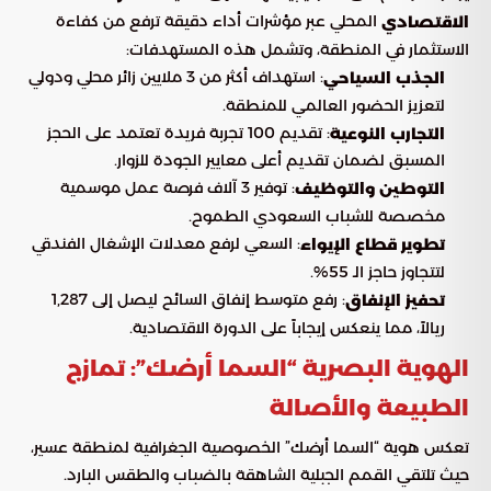
المحلي عبر مؤشرات أداء دقيقة ترفع من كفاءة
الاقتصادي
الاستثمار في المنطقة، وتشمل هذه المستهدفات:
: استهداف أكثر من 3 ملايين زائر محلي ودولي
الجذب السياحي
لتعزيز الحضور العالمي للمنطقة.
: تقديم 100 تجربة فريدة تعتمد على الحجز
التجارب النوعية
المسبق لضمان تقديم أعلى معايير الجودة للزوار.
: توفير 3 آلاف فرصة عمل موسمية
التوطين والتوظيف
مخصصة للشباب السعودي الطموح.
: السعي لرفع معدلات الإشغال الفندقي
تطوير قطاع الإيواء
لتتجاوز حاجز الـ 55%.
: رفع متوسط إنفاق السائح ليصل إلى 1,287
تحفيز الإنفاق
ريالاً، مما ينعكس إيجاباً على الدورة الاقتصادية.
الهوية البصرية “السما أرضك”: تمازج
الطبيعة والأصالة
تعكس هوية “السما أرضك” الخصوصية الجغرافية لمنطقة عسير،
حيث تلتقي القمم الجبلية الشاهقة بالضباب والطقس البارد.