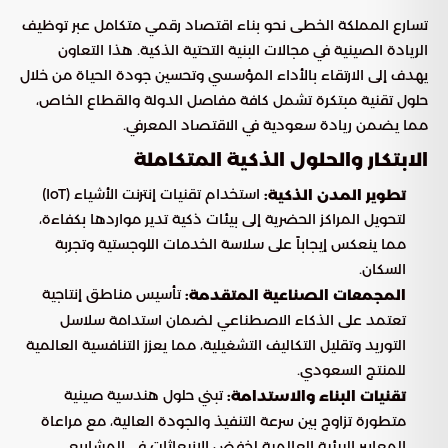
تسارع المملكة الخطى نحو بناء اقتصاد رقمي متكامل عبر توظيف
الريادة الصينية في مجالات البنية التحتية الذكية. هذا التعاون
يهدف إلى الارتقاء بالأداء المؤسسي وتحسين جودة الحياة من خلال
حلول تقنية مبتكرة تشمل كافة مفاصل الدولة والقطاع الخاص،
مما يضمن ريادة سعودية في الاقتصاد المعرفي.
الابتكار والحلول الذكية المتكاملة
استخدام تقنيات إنترنت الأشياء (IoT)
تطوير المدن الذكية:
لتحويل المراكز الحضرية إلى بيئات ذكية تدير مواردها بكفاءة،
مما ينعكس إيجاباً على سلاسة الخدمات اللوجستية وتجربة
السكان.
تأسيس مناطق إنتاجية
المجمعات الصناعية المتقدمة:
تعتمد على الذكاء الاصطناعي لضمان استدامة سلاسل
التوريد وتقليل التكاليف التشغيلية، مما يعزز التنافسية العالمية
للمنتج السعودي.
تبني حلول هندسية صينية
تقنيات البناء والاستدامة:
متطورة تزاوج بين سرعة التنفيذ والجودة العالية، مع مراعاة
المعايير البيئية العالمية لخفض الانبعاثات في المشاريع