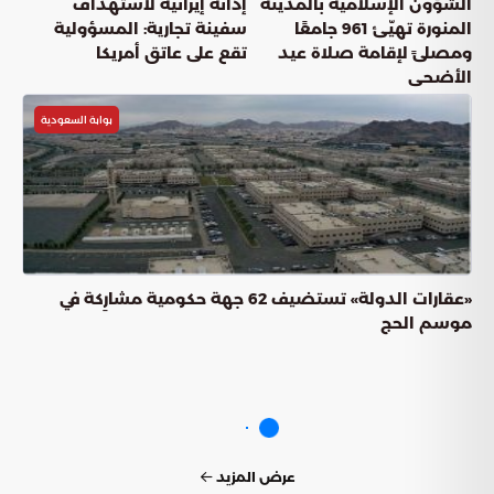
الشؤون الإسلامية بالمدينة
إدانة إيرانية لاستهداف
المنورة تهيّئ 961 جامعًا
سفينة تجارية: المسؤولية
ومصلىً لإقامة صلاة عيد
تقع على عاتق أمريكا
الأضحى
بوابة السعودية
«عقارات الدولة» تستضيف 62 جهة حكومية مشارِكة في
موسم الحج
عرض المزيد