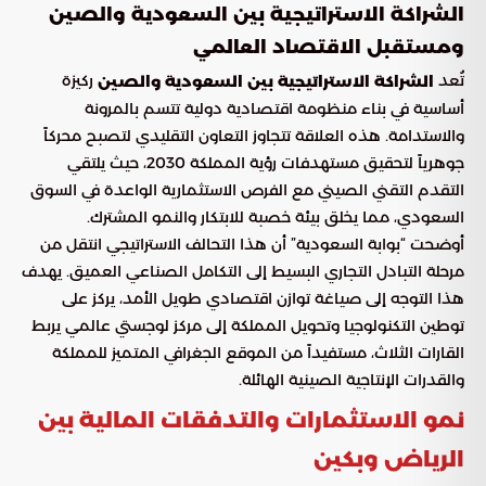
الشراكة الاستراتيجية بين السعودية والصين
ومستقبل الاقتصاد العالمي
تُعد
ركيزة
الشراكة الاستراتيجية بين السعودية والصين
أساسية في بناء منظومة اقتصادية دولية تتسم بالمرونة
والاستدامة. هذه العلاقة تتجاوز التعاون التقليدي لتصبح محركاً
جوهرياً لتحقيق مستهدفات رؤية المملكة 2030، حيث يلتقي
التقدم التقني الصيني مع الفرص الاستثمارية الواعدة في السوق
السعودي، مما يخلق بيئة خصبة للابتكار والنمو المشترك.
أوضحت “بوابة السعودية” أن هذا التحالف الاستراتيجي انتقل من
مرحلة التبادل التجاري البسيط إلى التكامل الصناعي العميق. يهدف
هذا التوجه إلى صياغة توازن اقتصادي طويل الأمد، يركز على
توطين التكنولوجيا وتحويل المملكة إلى مركز لوجستي عالمي يربط
القارات الثلاث، مستفيداً من الموقع الجغرافي المتميز للمملكة
والقدرات الإنتاجية الصينية الهائلة.
نمو الاستثمارات والتدفقات المالية بين
الرياض وبكين