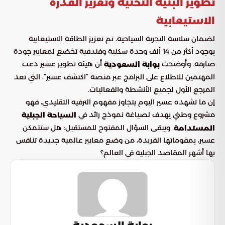
تطوير البنية التحتية وتعزيز القدرة
الاستيعابية
لضمان سلاسة التجربة السياحية، تم تعزيز الطاقة الاستيعابية
بوجود أكثر من 14 ألف وحدة سكنية وفندقية تخضع لمعايير جودة
صارمة. وأوضحت
أن هيئة تطوير عسير دعت
بوابة السعودية
المهتمين للاطلاع على البرامج عبر منصة “اكتشف عسير”، التي تعد
المرجع الأول لجميع الأنشطة والفعاليات.
إن ما تشهده عسير اليوم يتجاوز مفهوم الترفيه التقليدي، فهو
مشروع وطني يهدف لصياغة نموذج رائد في
السياحة الجبلية
. ويبقى السؤال المفتوح للمستقبل: هل ستتمكن
المستدامة
عسير، بمقوماتها الفريدة، من وضع معايير عالمية جديدة تنافس
بها أشهر المقاصد الجبلية في العالم؟