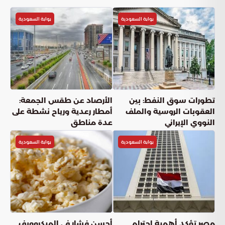
بوابة السعودية
بوابة السعودية
تطورات سوق النفط: بين
الأرصاد عن طقس الجمعة:
العقوبات الروسية والملف
أمطار رعدية ورياح نشطة على
النووي الإيراني
عدة مناطق
بوابة السعودية
بوابة السعودية
مصر تؤكد أهمية احترام
أحسن فشار في الميكروويف