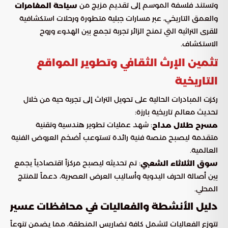
وتستند فلسفة الموسم إلى تقديم مزيج من
سياحة المغامرات
والعمق التاريخي، عبر مسارات جبلية متطورة ورحلات استكشافية
للقرى التراثية التي تمنح الزائر تجربة تجمع بين الهدوء وروح
الاستكشاف.
تثمين الإرث الثقافي وتطوير المواقع
التاريخية
ركزت المبادرات الحالية على تحويل التراث إلى تجربة حية من خلال
تحديث معالم تاريخية بارزة:
: شهد عمليات تطوير هندسية وتقنية
مسرح طلال مداح
متقدمة ليصبح منصة فنية رائدة تستوعب أضخم العروض الفنية
العالمية.
: تم تحديثه ليصبح مركزاً اقتصادياً يجمع
سوق الثلاثاء الشعبي
بين أصالة الحرف اليدوية وأساليب العرض العصرية، دعماً للمنتج
المحلي.
دليل الأنشطة والفعاليات في محافظات عسير
تتوزع الفعاليات لتشمل كافة تضاريس المنطقة، مما يضمن تنوعاً