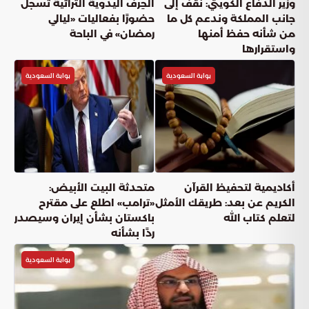
وزير الدفاع الكويتي: نقف إلى
الحِرف اليدوية التراثية تسجل
جانب المملكة وندعم كل ما
حضورًا بفعاليات «ليالي
من شأنه حفظ أمنها
رمضان» في الباحة
واستقرارها
بوابة السعودية
بوابة السعودية
أكاديمية لتحفيظ القرآن
متحدثة البيت الأبيض:
الكريم عن بعد: طريقك الأمثل
«ترامب» اطلع على مقترح
لتعلم كتاب الله
باكستان بشأن إيران‬⁩ وسيصدر
ردًا بشأنه
بوابة السعودية