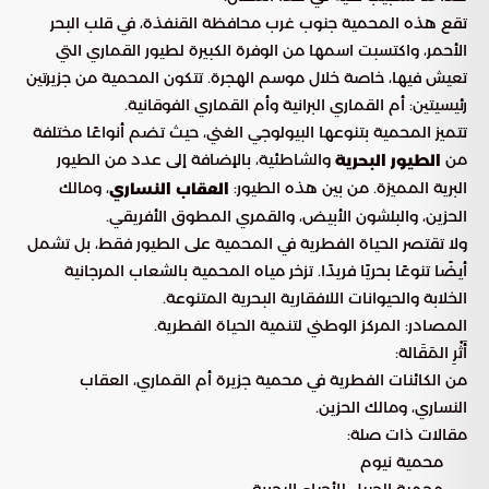
تقع هذه المحمية جنوب غرب محافظة القنفذة، في قلب البحر
الأحمر، واكتسبت اسمها من الوفرة الكبيرة لطيور القماري التي
تعيش فيها، خاصة خلال موسم الهجرة. تتكون المحمية من جزيرتين
رئيسيتين: أم القماري البرانية وأم القماري الفوقانية.
تتميز المحمية بتنوعها البيولوجي الغني، حيث تضم أنواعًا مختلفة
من
والشاطئية، بالإضافة إلى عدد من الطيور
الطيور البحرية
البرية المميزة. من بين هذه الطيور:
، ومالك
العقاب النساري
الحزين، والبلشون الأبيض، والقمري المطوق الأفريقي.
ولا تقتصر الحياة الفطرية في المحمية على الطيور فقط، بل تشمل
أيضًا تنوعًا بحريًا فريدًا. تزخر مياه المحمية بالشعاب المرجانية
الخلابة والحيوانات اللافقارية البحرية المتنوعة.
المصادر: المركز الوطني لتنمية الحياة الفطرية.
أَثْرِ المَقَالة:
من الكائنات الفطرية في محمية جزيرة أم القماري، العقاب
النساري، ومالك الحزين.
مقالات ذات صلة:
محمية نيوم
محمية الجبيل للأحياء البحرية