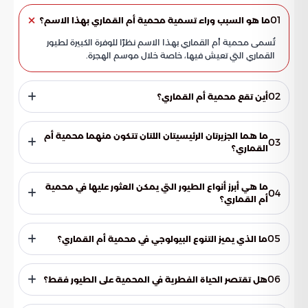
01
ما هو السبب وراء تسمية محمية أم القماري بهذا الاسم؟
تُسمى محمية أم القماري بهذا الاسم نظرًا للوفرة الكبيرة لطيور
القماري التي تعيش فيها، خاصة خلال موسم الهجرة.
02
أين تقع محمية أم القماري؟
تقع محمية أم القماري جنوب غرب محافظة القنفذة، في قلب البحر
الأحمر.
ما هما الجزيرتان الرئيسيتان اللتان تتكون منهما محمية أم
03
القماري؟
تتكون المحمية من جزيرتين رئيسيتين هما: أم القماري البرانية وأم
القماري الفوقانية.
ما هي أبرز أنواع الطيور التي يمكن العثور عليها في محمية
04
أم القماري؟
من بين أبرز الطيور التي تعيش في المحمية: العقاب النساري، ومالك
الحزين، والبلشون الأبيض، والقمري المطوق الأفريقي.
05
ما الذي يميز التنوع البيولوجي في محمية أم القماري؟
تتميز المحمية بتنوعها البيولوجي الغني الذي يضم أنواعًا مختلفة
من الطيور البحرية والشاطئية، بالإضافة إلى عدد من الطيور البرية
06
هل تقتصر الحياة الفطرية في المحمية على الطيور فقط؟
المميزة.
لا، الحياة الفطرية لا تقتصر على الطيور فقط، بل تشمل أيضًا تنوعًا