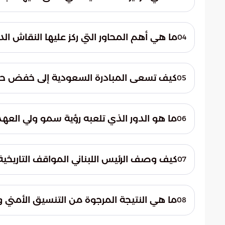
السياسية والأمنية المختلفة.
اتفق الجانبان على أن التضامن العربي الوثي
قادر على مواجهة التحديات. يهدف هذا التنسيق إل
ما هي أهم المحاور التي ركز عليها النقاش ا
04
من الانخراط في النزاعات.
شملت المحاور إجراء تقييم دقيق للمستجدات اللب
الاجتماعي. كما ركزت المباحثات على تفعيل ا
كيف تسعى المبادرة السعودية إلى خفض حد
05
محيطه العربي الحيوي.
تتمثل المساعي السعودية في مراجعة الجهود ال
مواجهات عسكرية واسعة. وتعمل المملكة كص
ما هو الدور الذي تلعبه رؤية سمو ولي الع
06
السياسية عبر حلول دبلوماسية مبتكرة.
تسعى رؤية سمو ولي العهد الطموحة إلى تحويل 
الاقتصادي المستدام. ولا تقتصر هذه الرؤية 
كيف وصف الرئيس اللبناني المواقف التاريخية 
07
يعزز ثقة المجتمع الدولي في مستقبل الشرق 
أعرب الرئيس اللبناني عن تقديره العميق لمواق
الجهود السعودية تمثل سنداً حقيقياً للدولة ا
ما هي النتيجة المرجوة من التنسيق الأمني و
08
المحوري للقيادة السعودية في احتواء الأزمات.
تتمثل النتيجة المرجوة في تحقيق استقرار دا