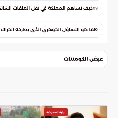
حماية السلم الإقليمي ومنع اتساع دائرة الص
كيف تساهم المملكة في نقل الملفات الشائكة 
09
الشاملة والازدهار الاقتصادي.
تتجسد الإرادة السعودية في استخدام الحراك ا
فضاء الحلول العملية. وتعمل المملكة على ت
ما هو التساؤل الجوهري الذي يطرحه الحراك ا
10
ملموس ينهي الانقسامات ويؤسس لنهضة تن
يبرز تساؤل حول مدى قدرة الأطراف المحلية الل
التوافقات السياسية إلى واقع ملموس. والهد
تطلعات الشعب اللبناني وتضمن له مستقبلاً مس
عرض الكومنتات
بوابة السعودية