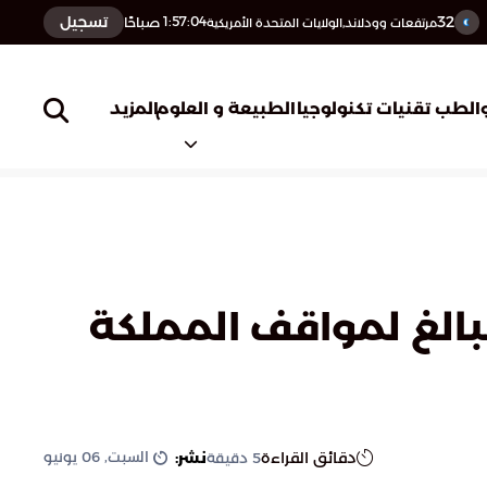
32
تسجيل
1:57:05
صباحًا
مرتفعات وودلاند,الولايات المتحدة الأمريكية
المزيد
الطب
تقنيات تكنولوجيا
الطبيعة و العلوم
بالغ لمواقف المملكة
السبت, 06 يونيو
دقائق القراءة
نشر:
5
دقيقة