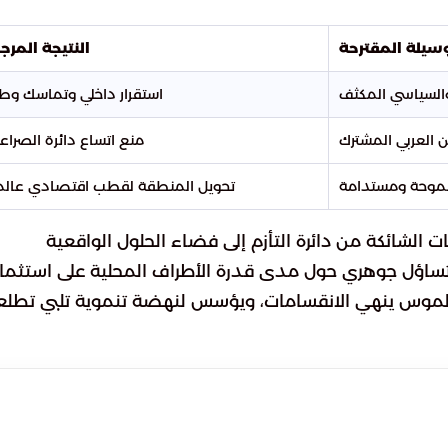
وسيلة المقترحة
النتيجة المرج
والسياسي المكثف
استقرار داخلي وتماسك وط
 العربي المشترك
منع اتساع دائرة الصراع
طموحة ومستدامة
تحويل المنطقة لقطب اقتصادي عال
الشائكة من دائرة التأزم إلى فضاء الحلول الواقعية
ز تساؤل جوهري حول مدى قدرة الأطراف المحلية على استثمار
ملموس ينهي الانقسامات، ويؤسس لنهضة تنموية تلبي تطلع