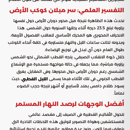
التفسير العلمي: سر ميلان كوكب الأرض
تحدث هذه الظاهرة نتيجة ميل محور دوران الأرض حول نفسها
بزاوية تبلغ 23.5 درجة أثناء رحلتها السنوية حول الشمس. هذا
الانحراف المحوري هو المحرك الأساسي لتعاقب الفصول الأربعة،
وبدونه لكانت ساعات الليل والنهار متساوية في كافة أنحاء الكوكب
طوال العام دون أي تبدل في توزيع الإضاءة.
خلال ذروة الانقلاب الصيفي، يتجه القطب الشمالي نحو الشمس
بزاوية مباشرة، مما يجعله في حالة مواجهة مستمرة مع الإشعاع
الشمسي رغم دوران الأرض حول محورها. وفي المقابل، يغرق
القطب الجنوبي في تلك الأثناء فيما يسمى
، حيث
الليل القطبي
يسود ظلام دامس يمتد لأسابيع أو أشهر نتيجة حجب الضوء
تماماً.
أفضل الوجهات لرصد النهار المستمر
تتحول الأقاليم القطبية في الصيف إلى مقصد عالمي
للمستكشفين وهواة التصوير لتوثيق هذه اللحظات النادرة التي
يتوقف فيها الزمن. وتبرز عدة مواقع عالمية تقدم تجربة استثنائية