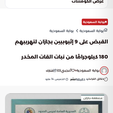
عرض الكومنتات
الضوء الذهبي والكتل الجليدية البيضاء والزرقاء يخلق لوحة بصرية
فريدة تعزز من روعة وجمال الطبيعة القطبية في زمن النهار الأبدي.
بوابة السعودية
بوابة السعودية
بوابة السعودية
القبض على 9 إثيوبيين بجازان لتهريبهم
180 كيلوجرامًا من نبات القات المخدر
بوابة السعودية
أعجبني
(
0
)
شارك
دقائق القراءة
4
دقيقة
الخميس, 14 مايو
نشر: