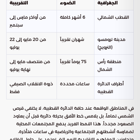
الجغرافية
الضوء
التقريبية
القطب الشمالي
6 أشهر كاملة
من أواخر مارس إلى
سبتمبر
مدينة ترومسو
شهران تقريباً
من 20 مايو إلى 22
(النرويج)
يوليو
منطقة رأس
75 يوماً تقريباً
من منتصف مايو إلى
الشمال
نهاية يوليو
أطراف الدائرة
ساعات محددة
ذروة
الانقلاب الصيفي
القطبية
فقط
في المناطق الواقعة عند حافة الدائرة القطبية، لا يختفي قرص
الشمس تماماً، بل يلامس خط الأفق بحركة دائرية قبل أن يعاود
الصعود مجدداً. هذا النمط الفريد يدفع المجتمعات المحلية
لممارسة أنشطتهم الاجتماعية والرياضية في ساعات متأخرة،
متجاوزين المفاهيم التقليدية للنوم التي تعتمد على حلول الظلام.