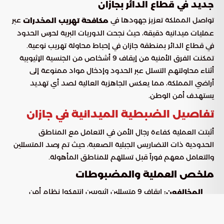
جديد في قطاع الدائر بجازان
تواصل المملكة تعزيز جهودها في
عبر
مكافحة تهريب المخدرات
عمليات ميدانية دقيقة، حيث نجحت الدوريات البرية لحرس الحدود
في قطاع الدائر بمنطقة جازان في إحباط محاولة تهريب نوعية.
تمكنت الفرق الأمنية من إيقاف 9 أشخاص من الجنسية الإثيوبية
أثناء محاولتهم التسلل عبر الحدود وإدخال مواد ممنوعة إلى
أراضي المملكة، مما يعكس الجاهزية العالية لصد أي تهديد
يستهدف أمن الوطن.
تفاصيل الضبطية الميدانية في جازان
أثبتت العملية كفاءة رجال الأمن في التعامل مع المناطق
الحدودية ذات التضاريس الجبلية الصعبة، حيث تم رصد المتسللين
والتعامل معهم فوراً قبل تسللهم للمناطق المأهولة.
ملخص العملية والمضبوطات
إيقاف 9 متسللين إثيوبيين انتهكوا نظام أمن
المخالفون:
الحدود.
مصادرة 180 كيلوجرامًا من نبات القات
المواد المضبوطة: