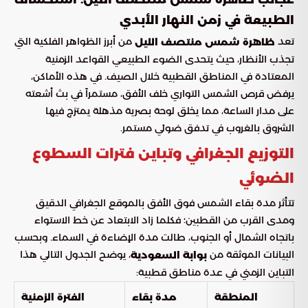
الطبيعة في زمن النهار الأبدي
تعد
من أبرز الظواهر الفلكية التي
ظاهرة شمس منتصف الليل
تجذب الأنظار، حيث يتحدى الضوء الطبيعي القواعد الزمنية
المعتادة في المناطق القطبية خلال الصيف. في هذه الأماكن،
يرفض قرص الشمس التواري خلف الأفق، مستمراً في بث أشعته
على مدار الساعة، مما يخلق لوحة بصرية مذهلة يمتزج فيها
الشروق بالغروب في تدفق ضوئي مستمر.
التوزيع الجغرافي وتباين فترات السطوع
الضوئي
تتأثر مدة بقاء الشمس فوق الأفق بالموقع الجغرافي الدقيق
ومدى القرب من القطبين؛ فكلما زاد الابتعاد عن خط الاستواء
باتجاه الشمال أو الجنوب، طالت مدة الإضاءة في السماء. وبحسب
البيانات الموثقة من
، يوضح الجدول التالي هذا
بوابة السعودية
التباين الزمني في عدة مناطق قطبية:
المنطقة
مدة بقاء
الفترة الزمنية