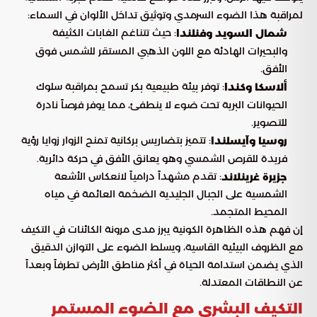
لمراقبة هذا الضوء السرمدي وتوثيق تداخل الألوان في السماء:
: حيث تتناغم الغابات الكثيفة
شمال السويد وفنلندا
والبحيرات الهادئة مع اللون الذهبي المستقر للشمس فوق
الأفق.
: توفر بيئة طبيعية بكر تسمح بمراقبة سلوك
ألاسكا وكندا
الحيوانات البرية تحت ضوء لا ينطفئ، مما يوفر فرصاً نادرة
للتصوير.
: تتميز بتضاريس بركانية تمنح الزوار زوايا رؤية
روسيا وآيسلندا
فريدة للقرص الشمسي وهو يعانق الأفق في حركة دائرية.
: تقدم مشهداً درامياً لانعكاس الأشعة
جزيرة غرينلاند
الشمسية على الجبال الجليدية الضخمة العائمة في مياه
المحيط المتجمد.
إن فهم هذه الظاهرة الكونية يبرز مدى مرونة الكائنات في التكيف
مع الظروف البيئية القاسية، ويسلط الضوء على التوازن الدقيق
الذي يضمن استدامة الحياة في أكثر مناطق الأرض تطرفاً وبعداً
عن النطاقات المعتدلة.
التكيف البشري مع الضوء المستمر