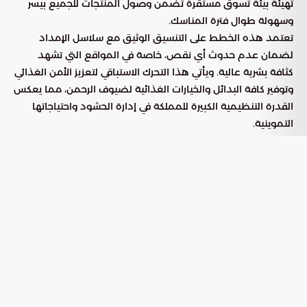
تهيئة بيئة تسوق مستقرة تضمن وصول المنتجات للجميع بيسر
وسهولة طوال فترة المناسك.
تعتمد هذه الخطط على التنسيق الوثيق مع سلاسل الإمداد
لضمان عدم حدوث أي نقص، خاصة في المواقع التي تشهد
كثافة بشرية عالية. ويأتي هذا التحرك الاستباقي لتعزيز الأمن الغذائي
وتوفير كافة البدائل والخيارات الغذائية لضيوف الرحمن، مما يعكس
القدرة التنظيمية الكبيرة للمملكة في إدارة الحشود واحتياجاتها
التموينية.
إحصاءات الإمداد والتموين في المشاعر
المقدسة
شهد موسم الحج الحالي ضخ كميات ضخمة من المنتجات
الغذائية، حيث تجاوز إجمالي السلع الموردة لمنافذ البيع حاجز 459
مليون وحدة. شملت هذه الإمدادات تشكيلة واسعة من المواد
الضرورية التي تلبي احتياجات الحجاج اليومية، مما يبرز الجاهزية
التامة للتعامل مع المتطلبات المتزايدة خلال ذروة الموسم.
تفاصيل الإمدادات التموينية حسب الفئة