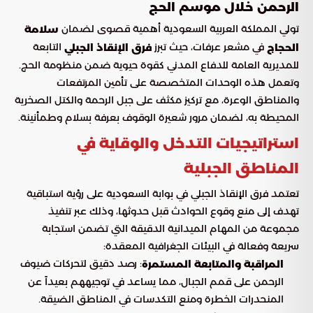
الرحمن خلال موسم الحج
تولي المملكة العربية السعودية أهمية قصوى لضمان
سلامة
في مشعر عرفات، حيث تبرز
التابعة
الحجاج
فرق الإنقاذ الجبلي
للمديرية العامة للدفاع المدني كقوة حيوية ضمن منظومة الحج.
وتعمل هذه الوحدات المتخصصة على تأمين المرتفعات
والمناطق الوعرة، مع تركيز مكثف على جبل الرحمة والكتل الصخرية
المحيطة به، لضمان مرور شعيرة الوقوف بعرفة بسلام وطمأنينة.
استراتيجيات التدخل والوقاية في
المناطق الجبلية
تعتمد فرق الإنقاذ الجبلي في بوابة السعودية على رؤية استباقية
تهدف إلى منع وقوع الحوادث قبل حدوثها، وذلك عبر تنفيذ
مجموعة من المهام الميدانية الدقيقة التي تضمن استجابة
سريعة وفعالة في البيئات الجغرافية المعقدة:
: رصد دقيق لتحركات ضيوف
المراقبة والمتابعة المستمرة
الرحمن على قمم الجبال، مما يساعد في توجيههم بعيداً عن
المنحدرات الخطرة ومنع التكدسات في المناطق الضيقة.