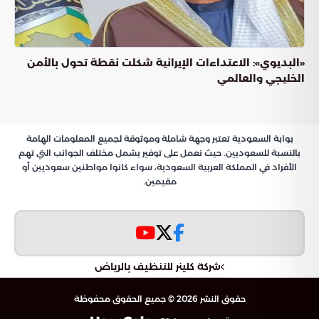
تحديات الاقتصاد العالمي ومسار النمو المستدام
أهمية التنسيق الدولي لضمان الاستقرار المالي
مبادئ الدرعية وإصلاح حوكمة صندوق النقد الدولي
دور المملكة الريادي في تعزيز الاستقرار المالي العالمي
: جهود السعودية
استقرار الاقتصاد العالمي
ودورها المحوري
تتصدر المملكة العربية السعودية المشهد العالمي بجهودها
المتواصلة لدعم
. وقد تجلى هذا
استقرار الاقتصاد العالمي
الدور القيادي في ترؤس المملكة للاجتماع الخامس لوكلاء اللجنة
الدولية للشؤون النقدية والمالية، التابعة لصندوق النقد الدولي.
استضافت واشنطن هذا اللقاء الهام الذي شهد مشاركة واسعة
من كبار المسؤولين والخبراء ممثلين للدول الأعضاء، بهدف تعزيز
التنسيق والتعاون المشترك لمواجهة التحديات الاقتصادية
العالمية الراهنة.