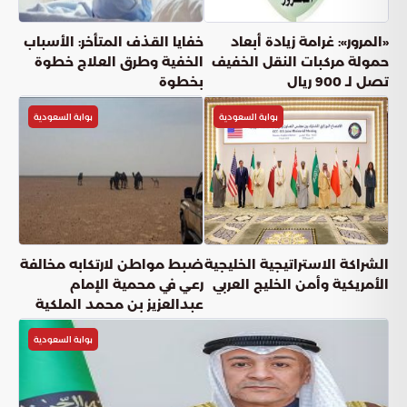
والمالية بواشنطن
بوابة السعودية
أعجبني
(
0
)
شارك
دقائق القراءة
4
دقيقة
الأربعاء, 01 أبريل
نشر:
عناوين المقال
استقرار الاقتصاد العالمي: جهود السعودية ودورها المحوري