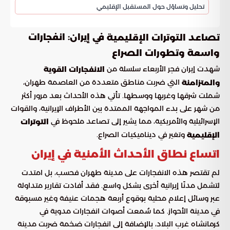
تحليل وتساؤل حول المستقبل الإقليمي
في إيران: انفجارات
تصاعد التوترات الإقليمية
واسعة وتطورات الصراع
شهدت إيران فجر الأربعاء سلسلة من
الانفجارات القوية
التي ضربت مناطق متعددة من العاصمة طهران،
والمتزامنة
شملت شرقها وغربها ووسطها. تأتي هذه الأحداث بعد مرور أكثر
من شهر على بدء المواجهة الممتدة بين الأطراف الإيرانية، والقوات
الإسرائيلية والأمريكية، مما يشير إلى تصاعد ملحوظ في
التوترات
وتغير في ديناميكيات الصراع.
الإقليمية
اتساع نطاق الأحداث الأمنية في إيران
لم تقتصر هذه الانفجارات على مدينة طهران فحسب، بل امتدت
لتشمل مدنًا إيرانية أخرى بشكل واسع. فقد أفادت تقارير متداولة
عبر وسائل إعلام محلية بوقوع أربعة هجمات عنيفة وغير مسبوقة
في مدينة الأحواز. كما سُمعت أصوات انفجارات مدوية في
كرمانشاه غرب البلاد، بالإضافة إلى انفجارات ضخمة ضربت مدينة