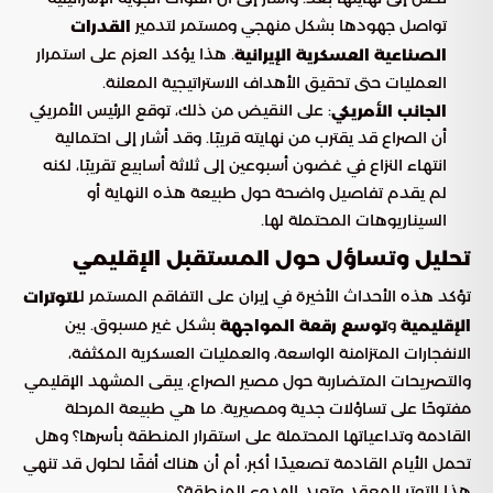
تواصل جهودها بشكل منهجي ومستمر لتدمير
القدرات
. هذا يؤكد العزم على استمرار
الصناعية العسكرية الإيرانية
العمليات حتى تحقيق الأهداف الاستراتيجية المعلنة.
: على النقيض من ذلك، توقع الرئيس الأمريكي
الجانب الأمريكي
أن الصراع قد يقترب من نهايته قريبًا. وقد أشار إلى احتمالية
انتهاء النزاع في غضون أسبوعين إلى ثلاثة أسابيع تقريبًا، لكنه
لم يقدم تفاصيل واضحة حول طبيعة هذه النهاية أو
السيناريوهات المحتملة لها.
تحليل وتساؤل حول المستقبل الإقليمي
تؤكد هذه الأحداث الأخيرة في إيران على التفاقم المستمر لـ
لتوترات
و
بشكل غير مسبوق. بين
الإقليمية
توسع رقعة المواجهة
الانفجارات المتزامنة الواسعة، والعمليات العسكرية المكثفة،
والتصريحات المتضاربة حول مصير الصراع، يبقى المشهد الإقليمي
مفتوحًا على تساؤلات جدية ومصيرية. ما هي طبيعة المرحلة
القادمة وتداعياتها المحتملة على استقرار المنطقة بأسرها؟ وهل
تحمل الأيام القادمة تصعيدًا أكبر، أم أن هناك أفقًا لحلول قد تنهي
هذا التوتر المعقد وتعيد الهدوء للمنطقة؟