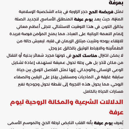
بعرفة
تمثل
حجر الزاوية في بناء الشخصية الإسلامية
فريضة الحج
المتزنة، حيث يعد
المنطلق الأساسي لتجديد الصلة
يوم عرفة
بخالق الكون. في هذا التوقيت الاستثنائي، تتجلى أعظم معاني
إتمام النعمة الربانية على العباد، مما يمنح المؤمن فرصة فريدة
للارتقاء بروحه وتثبيت ميثاق الإيمان في قلبه، ليعيش حالة من
الطمأنينة والارتباط الوثيق بالخالق عز وجل.
لا يمكن اختزال
في كونها مجرد شعائر بدنية أو انتقال
مناسك الحج
من مكان لآخر؛ بل هي رحلة تحول عميقة تستهدف إعادة تشكيل
الوعي الإنساني والوجداني. إنها تمثل الفاصل الزمني بين حياة
سابقة غارقة في الماديات ومستقبل يرتكز على اليقين والصفاء
الروحي، مما يحول هذه التجربة إلى نقطة تحول وجودية تغير
مسارات الحياة بالكامل.
الدلالات الشرعية والمكانة الروحية ليوم
عرفة
يُعرف
بأنه القلب النابض لرحلة الحج، والموسم الأسمى
يوم عرفة