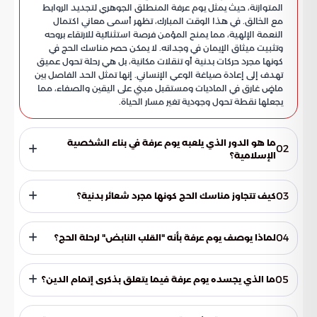
المتوازنة، حيث يمثل يوم عرفة المنطلق الجوهري لتجديد الروابط
مع الخالق. في هذا الوقت المبارك، تظهر أسمى معاني اكتمال
النعمة الإلهية، مما يمنح المؤمن فرصة استثنائية للارتقاء بروحه
وتثبيت ميثاق الإيمان في وجدانه. لا يمكن حصر مناسك الحج في
كونها مجرد حركات بدنية أو تنقلات مكانية، بل هي رحلة تحول عميق
تهدف إلى إعادة صياغة الوعي الإنساني. إنها تمثل الحد الفاصل بين
ماضٍ غارق في الماديات ومستقبل مبني على اليقين والصفاء، مما
يجعلها نقطة تحول وجودية تغير مسار الحياة.
ما هو الدور الذي يلعبه يوم عرفة في بناء الشخصية
02
الإسلامية؟
يعد يوم عرفة المنطلق الأساسي لتجديد الصلة بخالق الكون، حيث
تبرز فيه أعظم معاني إتمام النعمة الربانية. تمنح هذه الوقفة
03
كيف تتجاوز مناسك الحج كونها مجرد شعائر بدنية؟
المؤمن فرصة فريدة للارتقاء الروحي وتثبيت ميثاق الإيمان في
قلبه، مما يساعده على عيش حالة من الطمأنينة والارتباط الوثيق
تعتبر الحج رحلة تحول عميقة تستهدف إعادة تشكيل الوعي الإنساني
بالله عز وجل.
والوجداني، وليست مجرد انتقال مكاني. إنها تمثل الفاصل الزمني
04
لماذا يوصف يوم عرفة بأنه "القلب النابض" لرحلة الحج؟
بين حياة سابقة مثقلة بالماديات ومستقبل يرتكز على اليقين
والصفاء الروحي، مما يحول التجربة إلى نقطة تحول تغير مسارات
يُعرف يوم عرفة بذلك لأنه الموسم الأسمى الذي تتنزل فيه الرحمات
الحياة بالكامل.
الإلهية لتغمر قلوب المؤمنين في مشهد إيماني مهيب. في هذا
05
ما الذي يجسده يوم عرفة فيما يتعلق بذكرى إتمام الدين؟
اليوم، تذوب الفوارق بين ملايين المسلمين وتتجلى وحدة الأمة
وتواضعها أمام عظمة الخالق، مما يجعله المحور الأساسي لنجاح
يجسد هذا اليوم كمال التشريع والمنهج، حيث يلتقي فيه البذل
رحلة الحج.
المالي والجهد البدني بالعبادة القلبية الخالصة. يشكل هذا المزيج