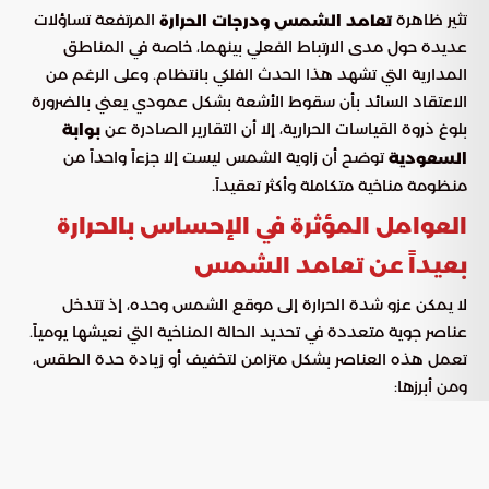
تثير ظاهرة
المرتفعة تساؤلات
تعامد الشمس ودرجات الحرارة
عديدة حول مدى الارتباط الفعلي بينهما، خاصة في المناطق
المدارية التي تشهد هذا الحدث الفلكي بانتظام. وعلى الرغم من
الاعتقاد السائد بأن سقوط الأشعة بشكل عمودي يعني بالضرورة
بلوغ ذروة القياسات الحرارية، إلا أن التقارير الصادرة عن
بوابة
توضح أن زاوية الشمس ليست إلا جزءاً واحداً من
السعودية
منظومة مناخية متكاملة وأكثر تعقيداً.
العوامل المؤثرة في الإحساس بالحرارة
بعيداً عن تعامد الشمس
لا يمكن عزو شدة الحرارة إلى موقع الشمس وحده، إذ تتدخل
عناصر جوية متعددة في تحديد الحالة المناخية التي نعيشها يومياً.
تعمل هذه العناصر بشكل متزامن لتخفيف أو زيادة حدة الطقس،
ومن أبرزها:
تلعب دوراً محورياً في رفع درجة
معدلات الرطوبة النسبية:
الإحساس بالحرارة، حيث تحد من فاعلية تبريد الجسم لنفسه عن
طريق التعرق.