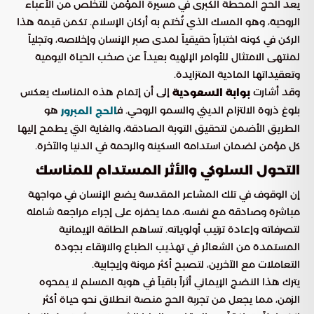
يعد الحج المحطة الكبرى في مسيرة المؤمن للتخلص من الأعباء
الروحية، وهو المسك الذي تُختم به أركان الإسلام. تكمن قيمة هذا
الركن في كونه اختباراً حقيقياً لمدى صبر الإنسان وإخلاصه، وتجلياً
لمنتهى الامتثال للأوامر الإلهية بعيداً عن صخب الحياة اليومية
وتعقيداتها المادية المتزايدة.
وقد أشارت
إلى أن إتمام هذه المناسك يعكس
بوابة السعودية
بلوغ ذروة الالتزام الديني والسمو الروحي. ف
هو
الحج المبرور
الطريق الأضمن لتحقيق التوبة الصادقة، والغاية التي يطمح إليها
كل مؤمن لضمان استدامة السكينة والرحمة في الدنيا والآخرة.
التحول السلوكي والأثر المستدام للمناسك
إن الوقوف في تلك المشاعر المقدسة يضع الإنسان في مواجهة
مباشرة وصادقة مع نفسه، مما يحفزه على إجراء مراجعة شاملة
لتصرفاته وإعادة ترتيب أولوياته. تساهم الطاقة الإيمانية
المستمدة من الشعائر في تهذيب الطباع والارتقاء بجودة
التعاملات مع الآخرين، لتصبح أكثر مرونة وإيجابية.
يترك هذا النضج الإيماني أثراً باقياً في هوية المسلم لا يمحوه
الزمن، مما يجعل من تجربة الحج منصة انطلاق نحو حياة أكثر