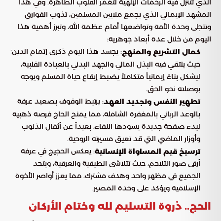
الذي تتنزل فيه الرحمات الإلهية لتغمر القلوب الطاهرة. وفي هذا
المشهد الإيماني الذي يجمع ملايين المسلمين، تذوب الفوارق
وتتجلى وحدة الأمة وتواضعها أمام عظمة الله، وتبرز أهمية هذا
اليوم من خلال عدة أبعاد جوهرية:
: يجسد هذا اليوم ذكرى إتمام الدين؛
كمال التشريع والمنهج
حيث يلتقي فيه البذل المالي والجهد البدني بالعبادة القلبية،
ليشكل بناءً إيمانياً متكاملاً يضبط إيقاع حياة المسلم ويوجه
بوصلته نحو الحق.
: يرتبط الوقوف بصعيد عرفة
تطهير النفس وتجديد العهد
بالوعد الرباني بالمغفرة الشاملة، مما يمنح الحاج فرصة ذهبية
لبدء صفحة جديدة يسودها النقاء، بعيداً عن أثقال الذنوب
وأوزار الماضي التي قد تعيق مسيرته الروحية.
: يعكس الحجيج في عرفة
ترسيخ قيم المساواة الإنسانية
أرقى صور التلاحم، حيث تتلاشى الطبقية والعرقية، ويتحد
الجميع في مظهر واحد وهدف مشترك، مما يعزز أواصر الأخوة
الإسلامية ويؤكد على وحدة المصير.
الحج.. ذروة التسليم لله وختام الأركان