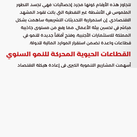
تتجاوز هذه الأرقام كونها مجرد إحصائيات؛ فهي تجسد التطور
الملموس في الأنشطة غير النفطية التي باتت تقود المشهد
الاقتصادي. إن استمرارية التحديثات التشريعية ساهمت بشكل
مباشر في تحسين بيئة الأعمال، مما رفع من مستوى جاذبية
المملكة للاستثمارات الأجنبية، وفتح آفاقاً جديدة للنمو في
قطاعات واعدة تضمن استقرار الموارد المالية للدولة.
القطاعات الحيوية المحركة للنمو السنوي
أسهمت المشاريع التنموية الكبرى في إعادة هيكلة الاقتصاد
الوطني، حيث أظهرت قطاعات استراتيجية أداءً استثنائياً ساهم في
دفع عجلة التنمية. وبحسب تقارير
، تم توزيع
بوابة السعودية
القوى المحركة للنمو على النحو التالي:
: حقق الريادة بنمو
قطاع التعدين واستغلال المحاجر
قياسي وصل إلى 25.5%.
: سجلت وتيرة تصاعدية بزيادة
الخدمات المالية والتأمين
قدرها 17.6%.
: واصل توسعه المستمر محققاً نمواً
قطاع التشييد والبناء
بنسبة 4.8%.