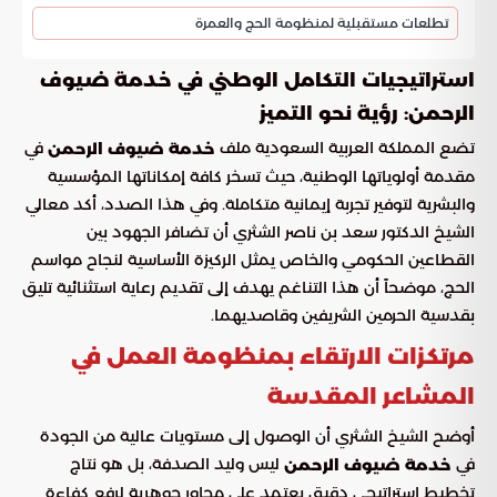
تطلعات مستقبلية لمنظومة الحج والعمرة
استراتيجيات التكامل الوطني في خدمة ضيوف
الرحمن: رؤية نحو التميز
تضع المملكة العربية السعودية ملف
في
خدمة ضيوف الرحمن
مقدمة أولوياتها الوطنية، حيث تسخر كافة إمكاناتها المؤسسية
والبشرية لتوفير تجربة إيمانية متكاملة. وفي هذا الصدد، أكد معالي
الشيخ الدكتور سعد بن ناصر الشثري أن تضافر الجهود بين
القطاعين الحكومي والخاص يمثل الركيزة الأساسية لنجاح مواسم
الحج، موضحاً أن هذا التناغم يهدف إلى تقديم رعاية استثنائية تليق
بقدسية الحرمين الشريفين وقاصديهما.
مرتكزات الارتقاء بمنظومة العمل في
المشاعر المقدسة
أوضح الشيخ الشثري أن الوصول إلى مستويات عالية من الجودة
في
ليس وليد الصدفة، بل هو نتاج
خدمة ضيوف الرحمن
تخطيط استراتيجي دقيق يعتمد على محاور جوهرية لرفع كفاءة