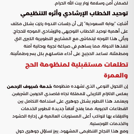
لضمان أمن وسلامة زوار بيت الله الحرام.
توحيد الخطاب الإرشادي وأثره التنظيمي
أشارت “بوابة السعودية” إلى أن جلسات الندوة ركزت بشكل مكثف
على أهمية توحيد الخطاب التوجيهي والإرشادي الموجه للحجاج.
ويأتي هذا التوجه ليتماشى مع المشاريع التطويرية الكبرى التي
تنفذها الدولة، مما يساهم في صياغة تجربة روحانية آمنة
ومطمئنة، تساعد الحجيج على أداء مناسكهم بكل يسر وطمأنينة.
تطلعات مستقبلية لمنظومة الحج
والعمرة
إن التحول النوعي الذي تشهده منظومة
خدمة ضيوف الرحمن
يعكس الالتزام التاريخي للمملكة تجاه قاصدي الحرمين الشريفين.
ويعتمد هذا التطور بشكل جوهري على استدامة التكامل بين
القطاعات الحيوية، مما يفتح آفاقاً جديدة لتطوير الخدمات
والارتقاء بها لتواكب أعلى المستويات العالمية في إدارة الحشود
والخدمات اللوجستية.
ومع هذا النجاح التنظيمي المشهود، يبرز تساؤل جوهري حول