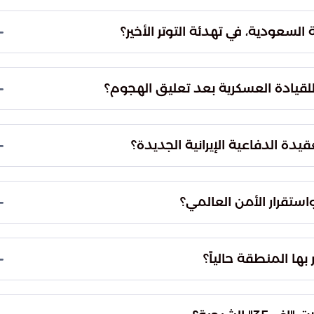
لنزاعات السابقة إلى تكتيكات ميدانية تهدف لإرباك
الجوي النوعي عبر رفع الكلفة المادية واللوجستية لأي
السعودية، في تهدئة التوتر الأخير؟
اسماً عبر مشاورات مكثفة مع واشنطن، حيث أقنعوا
ي فرصة إضافية لتفادي تداعيات اقتصادية وأمنية كارثية
لقيادة العسكرية بعد تعليق الهجوم؟
لقصوى (الجاهزية المشروطة)، وربط التراجع النهائي عن
لدولية، بالإضافة إلى تكثيف العمليات الاستخباراتية
يدة الدفاعية الإيرانية الجديدة؟
ق.
إلى رفع كلفة أي مواجهة جوية، حيث يساهم في استنزاف
وق الجوي التقليدي، مما يمنح طهران قدرة أكبر على
استقرار الأمن العالمي؟
 الشرق الأوسط يهدد مباشرة أمن الطاقة وسلاسل
ية للمنطقة، مما يدفع القوى الكبرى والإقليمية للبحث
ها المنطقة حالياً؟
شنطن وطهران) إلى استخدام أوراقه الميدانية
وتحسين شروط التفاوض دون الدخول في حرب شاملة،