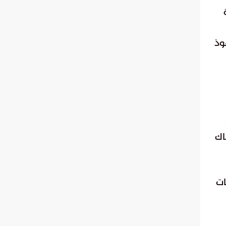
وذ
اك
ات