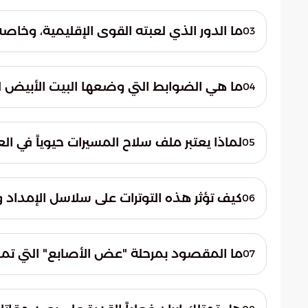
تسعى إيران إلى تحويل الدروس المستفادة من ا
المخططين العسكريين الغربيّين، وكسر التفوق 
ما الدور الذي لعبته القوى الإقليمية، وخاصة 
03
تدخل عسكري محتمل ضدهما.
لعبت السعودية والشركاء الإقليميون دوراً ح
الإدارة الأمريكية بضرورة منح المسار السياس
ما هي الضوابط التي وضعها البيت الأبيض ل
04
قد تؤثر على استقرار المنطقة والعالم.
شملت التوجيهات الحفاظ على حالة الاستنفار ا
الخيار العسكري بمدى استجابة طهران للمطالب ا
لماذا يعتبر ملف سلاح المسيرات حيوياً في العق
05
لمراقبة التحركات الإيرانية الميدانية بشكل دقي
يعتبر سلاح المسيرات أداة استراتيجية تهدف 
الموارد الدفاعية للخصم وتعطيل فاعلية التف
كيف تؤثر هذه التوترات على سلاسل الإمداد و
06
المناورة في النزاعات غير المتكافئة.
إن وقوع أي مواجهة عسكرية كبرى في منطقة
الإمداد العالمية، نظراً للأهمية الجيوستراتيج
ما المقصود بمرحلة "عض الأصابع" التي تمر ب
07
عن حلول دبلوماسية تمنع الانفجار الشامل.
هي مرحلة من الصراع يسعى فيها كل طرف (وا
والضغوط العسكرية لانتزاع مكاسب سياسية، 