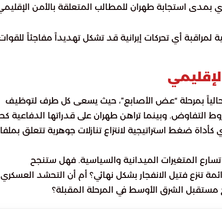
سكري بمدى استجابة طهران للمطالب المتعلقة بالأمن الإقليمي
ية لمراقبة أي تحركات إيرانية قد تشكل تهديداً مفاجئاً للقوات
لإقليمي
ر حالياً بمرحلة “عض الأصابع”، حيث يسعى كل طرف لتوظيف
وط التفاوض. وبينما تراهن طهران على قدراتها الدفاعية كح
داة ضغط استراتيجية لانتزاع تنازلات جوهرية تتعلق بملفا
تسارع المتغيرات الميدانية والسياسية. فهل ستنجح
ئمة تنزع فتيل الانفجار بشكل نهائي؟ أم أن التحشد العسكري
 مستقبل الشرق الأوسط في المرحلة المقبلة؟