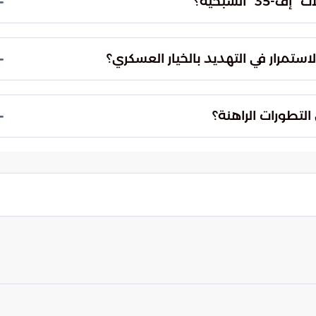
 الشبحية؟
د هذا النوع من الطائرات المتطورة، وهي تروج لهذه
تمد عليه القوات الأمريكية، مما يعد جزءاً من حرب
ستمرار في التهديد بالخيار العسكري؟
تراتيجية لانتزاع تنازلات جوهرية من إيران تتعلق
العسكري، وضمان عدم تهديد المصالح الدولية والممرات
لتطورات الراهنة؟
لدبلوماسية الإقليمية في صياغة معادلة استقرار دائمة
ي الذي قد يؤدي إلى صدام نتيجة أي متغيرات ميدانية