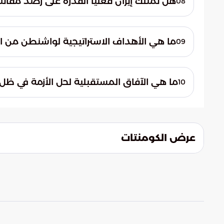
هل تمتلك إيران فعلياً القدرة على رصد مقاتلات "إف-35"
08
حيث ينتظر كل طرف تراجع الآخر تحت الضغط.
تدعي إيران امتلاكها تكنولوجيا قادرة على رص
القدرات لتقليل فاعلية عنصر المفاجأة الذي تع
ما هي الأهداف الاستراتيجية لواشنطن من الا
09
نفسية وتقنية لإعادة توازن القوى.
تستخدم واشنطن التهديد العسكري كأداة ضغط اس
بملفات الأمن الإقليمي، والحد من انتشارها 
ما هي الآفاق المستقبلية لحل الأزمة في ظل ا
10
الملاحية في المنطقة.
يبقى المشهد مفتوحاً على مسارين: إما نجاح ا
تنزع فتيل الأزمة، أو استمرار التحشد العسكر
مفاجئة أو سوء تقدير.
عرض الكومنتات