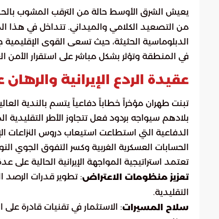
يعيش الشرق الأوسط حالة من الترقب المشوب بالحذ
من التصعيد الكلامي والميداني. تتداخل في هذا ا
الدبلوماسية الحثيثة، حيث تسعى القوى الإقليمية 
في المنطقة وتؤثر بشكل مباشر على استقرار الأمن ا
عقيدة الردع الإيرانية والرهان 
تبنت طهران مؤخراً خطاباً دفاعياً يتسم بالندية الع
بلادهم سيواجه بردود فعل تتجاوز الأطر التقليدية ال
الدفاعية التي استطاعت استيعاب دروس النزاعات الإق
الحسابات العسكرية الغربية وكسر التفوق الجوي النو
تعتمد استراتيجية المواجهة الإيرانية الحالية على عد
: تطوير قدرات الرصد 
تعزيز منظومات الاعتراض
التقليدية.
: الاستثمار في تقنيات قادرة على
سلاح المسيرات