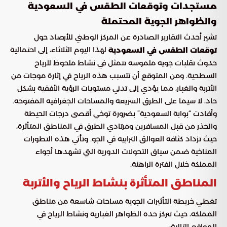
مستجدات وتوقعات الطقس في السعودية
والظواهر الجوية المحتملة
تشير أحدث التقارير الصادرة عن المركز الوطني للأرصاد حول
لهذا اليوم الثلاثاء، إلى احتمالية
توقعات الطقس في السعودية
حدوث تقلبات جوية ملموسة تتمثل في نشاط ملحوظ للرياح
السطحية. ومن المتوقع أن تتسبب هذه الرياح في إثارة موجات من
الأتربة والغبار، مما يؤدي إلى تدني مستويات الرؤية الأفقية بشكل
حاد، لا سيما على الطرق السريعة والمساحات الجغرافية المفتوحة.
وأفادت “بوابة السعودية” بضرورة توخي أقصى درجات الحيطة
والحذر من قبل المسافرين ومرتادي الطرق في المناطق المتأثرة،
حيث تزداد كثافة العوالق الترابية في الجو. وتأتي هذه التطورات
المناخية ضمن سياق التحولات الدورية التي تشهدها أجواء
المملكة خلال الفترة الراهنة.
المناطق المتأثرة بنشاط الرياح والأتربة
تغطي خريطة التأثيرات الجوية مساحات شاسعة من مناطق
المملكة، حيث تتركز حدة الظواهر الغبارية ونشاط الرياح في
المواقع التالية: