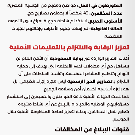
مواطن ومقيم من الجنسية المصرية.
المتورطون في النقل:
43 شخصاً لا يحملون تصاريح حج.
عدد المخالفين:
استخدام شاحنة مجهزة بفراغ سري للتمويه.
الأسلوب المتبع:
تم إيقاف جميع الأطراف وإحالتهم للجهات
الحالة القانونية:
المختصة.
تعزيز الرقابة والالتزام بالتعليمات الأمنية
أكدت التقارير الواردة عبر
أن الأمن العام لن
بوابة السعودية
يتساهل مع أي محاولات لكسر الأنظمة التي تهدف إلى حماية
الأرواح وتنظيم المشاعر المقدسة. وتشدد السلطات على أن
الالتزام بـ
ليس مجرد إجراء تنظيمي، بل
تصاريح الحج الرسمية
هو ركيزة أساسية لضمان أمن وسلامة الجميع.
كما دعت الجهات الأمنية كافة المواطنين والمقيمين إلى استشعار
مسؤوليتهم الوطنية والمبادرة بالإبلاغ عن أي نشاط مشبوه
يتعلق بنقل المخالفين، وذلك لتعزيز كفاءة المنظومة الأمنية خلال
الموسم.
قنوات الإبلاغ عن المخالفات