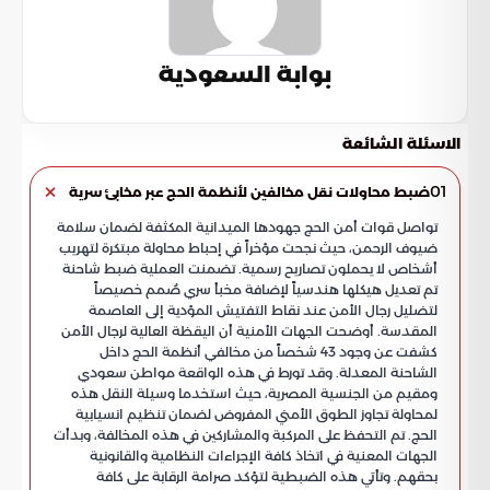
بوابة السعودية
الاسئلة الشائعة
01
ضبط محاولات نقل مخالفين لأنظمة الحج عبر مخابئ سرية
تواصل قوات أمن الحج جهودها الميدانية المكثفة لضمان سلامة
ضيوف الرحمن، حيث نجحت مؤخراً في إحباط محاولة مبتكرة لتهريب
أشخاص لا يحملون تصاريح رسمية. تضمنت العملية ضبط شاحنة
تم تعديل هيكلها هندسياً لإضافة مخبأ سري صُمم خصيصاً
لتضليل رجال الأمن عند نقاط التفتيش المؤدية إلى العاصمة
المقدسة. أوضحت الجهات الأمنية أن اليقظة العالية لرجال الأمن
كشفت عن وجود 43 شخصاً من مخالفي أنظمة الحج داخل
الشاحنة المعدلة. وقد تورط في هذه الواقعة مواطن سعودي
ومقيم من الجنسية المصرية، حيث استخدما وسيلة النقل هذه
لمحاولة تجاوز الطوق الأمني المفروض لضمان تنظيم انسيابية
الحج. تم التحفظ على المركبة والمشاركين في هذه المخالفة، وبدأت
الجهات المعنية في اتخاذ كافة الإجراءات النظامية والقانونية
بحقهم. وتأتي هذه الضبطية لتؤكد صرامة الرقابة على كافة