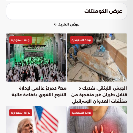
تهدف السلطات إلى التأكيد على أن تكاتف الوعي المجتمعي مع
الجهود الأمنية هو الحصن المنيع ضد أي محاولات للإخلال
عرض الكومنتات
بالنظام، لضمان تجربة إيمانية آمنة.
عرض المزيد
بوابة السعودية
بوابة السعودية
الجيش اللبناني: تفكيك 5
مكة كمركز عالمي لإدارة
قنابل طيران غير منفجرة من
التنوع اللغوي بكفاءة عالية
مخلّفات العدوان الإسرائيلي
بوابة السعودية
بوابة السعودية