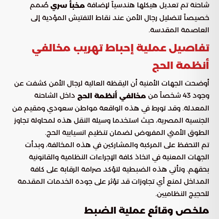
شاحنة تم تعديل هيكلها هندسياً لإضافة
صُمم
مخبأ سري
خصيصاً لتضليل رجال الأمن عند نقاط التفتيش المؤدية إلى
العاصمة المقدسة.
تفاصيل عملية إحباط تهريب مخالفي
أنظمة الحج
أوضحت الجهات الأمنية أن اليقظة العالية لرجال الأمن كشفت عن
وجود 43 شخصاً من
داخل الشاحنة
مخالفي أنظمة الحج
المعدلة. وقد تورط في هذه الواقعة مواطن سعودي ومقيم من
الجنسية المصرية، حيث استخدما وسيلة النقل هذه لمحاولة تجاوز
الطوق الأمني المفروض لضمان تنظيم انسيابية الحج.
تم التحفظ على المركبة والمشاركين في هذه المخالفة، وبدأت
الجهات المعنية في اتخاذ كافة الإجراءات النظامية والقانونية
بحقهم. وتأتي هذه الضبطية لتؤكد صرامة الرقابة على كافة
المداخل لمنع أي تجاوزات قد تؤثر على جودة الخدمات المقدمة
للحجيج النظاميين.
ملخص وقائع عملية الضبط