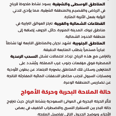
: يسود نشاط ملحوظ للرياح
المناطق الوسطى والشرقية
في الرياض والقصيم والمنطقة الشرقية، مما يؤدي لتدني
الرؤية بفعل الأتربة المثارة.
: تتركز العوالق الترابية في
القطاعات الشمالية والغربية
مناطق تبوك، المدينة المنورة، حائل، الجوف، إضافة إلى
منطقة الحدود الشمالية.
: تشهد نجران والمناطق التابعة لها نشاطاً
المناطق الجنوبية
غبارياً مستمراً يتطلب المتابعة الدقيقة.
بالتزامن مع هذه الرياح، تزداد احتمالات تشكل
السحب الرعدية
الممطرة فوق مرتفعات جنوب غرب المملكة. ويُشدد على
المتنزهين وسكان تلك المناطق بضرورة الابتعاد عن بطون الأودية
ومسارات السيول لتجنب مخاطر التدفقات المائية المفاجئة الناتجة
عن تضاريس المنطقة الوعرة.
حالة الملاحة البحرية وحركة الأمواج
تتأثر الحركة البحرية في الموانئ السعودية بنشاط الرياح، حيث تتراوح
حالة البحر بين الاستقرار النسبي والاضطراب الخفيف في بعض
الأجزاء، ويوضح الجدول التالي تفاصيل الملاحة: