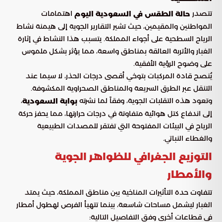
تتصدر
اهتمامات
حالة الطقس في السعودية اليوم
المواطنين والمقيمين، حيث تشير التقارير الجوية إلى هيمنة نشاط
الرياح السطحية على أجواء المملكة. يتسبب هذا النشاط في إثارة
الغبار والأتربة العالقة بمناطق واسعة، مما يؤثر بشكل ملموس
على وضوح الرؤية الأفقية.
يُنصح قادة المركبات بتوخي أقصى درجات الحذر، لا سيما عند
التنقل عبر الطرق السريعة والمناطق الصحراوية المكشوفة.
وتعود هذه التقلبات الجوية، وفقاً لما نشرته
،
بوابة السعودية
إلى اندفاع كتل هوائية متفاوتة في درجات حرارتها، مما يحفز حركة
الرياح في البيئات المفتوحة التي تفتقر للمصدات الطبيعية
والغطاء النباتي.
التوزيع الجغرافي للظواهر الجوية
والأمطار
تتفاوت حدة التأثيرات المناخية بين مناطق المملكة، حيث يمتد
الغبار ليشمل مساحات شاسعة، بينما تتهيأ الفرص لهطول أمطار
في قطاعات أخرى وفق التفاصيل التالية: