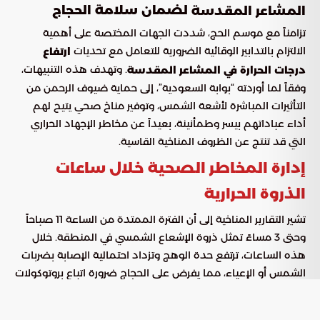
لضمان سلامة الحجاج
المشاعر المقدسة
تزامناً مع موسم الحج، شددت الجهات المختصة على أهمية
الالتزام بالتدابير الوقائية الضرورية للتعامل مع تحديات
ارتفاع
. وتهدف هذه التنبيهات،
درجات الحرارة في المشاعر المقدسة
وفقاً لما أوردته “بوابة السعودية”، إلى حماية ضيوف الرحمن من
التأثيرات المباشرة لأشعة الشمس، وتوفير مناخ صحي يتيح لهم
أداء عباداتهم بيسر وطمأنينة، بعيداً عن مخاطر الإجهاد الحراري
التي قد تنتج عن الظروف المناخية القاسية.
إدارة المخاطر الصحية خلال ساعات
الذروة الحرارية
تشير التقارير المناخية إلى أن الفترة الممتدة من الساعة 11 صباحاً
وحتى 3 مساءً تمثل ذروة الإشعاع الشمسي في المنطقة. خلال
هذه الساعات، ترتفع حدة الوهج وتزداد احتمالية الإصابة بضربات
الشمس أو الإعياء، مما يفرض على الحجاج ضرورة اتباع بروتوكولات
حماية صارمة لضمان سلامتهم البدنية أثناء التنقل بين المشاعر.
خطوات عملية للوقاية من الإجهاد الحراري