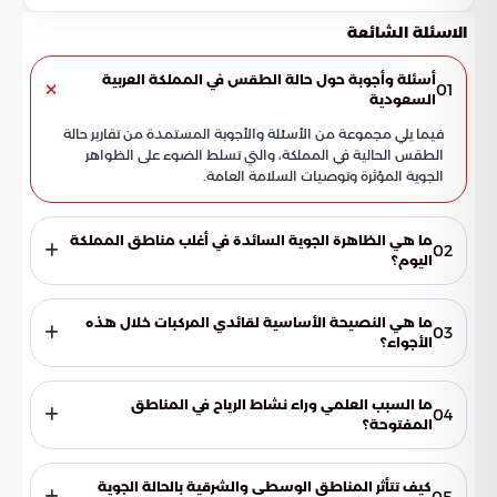
الاسئلة الشائعة
أسئلة وأجوبة حول حالة الطقس في المملكة العربية
01
السعودية
فيما يلي مجموعة من الأسئلة والأجوبة المستمدة من تقارير حالة
الطقس الحالية في المملكة، والتي تسلط الضوء على الظواهر
الجوية المؤثرة وتوصيات السلامة العامة.
ما هي الظاهرة الجوية السائدة في أغلب مناطق المملكة
02
اليوم؟
تسيطر الرياح السطحية النشطة على أجواء المملكة بشكل ملحوظ،
مما يؤدي إلى إثارة الغبار والأتربة العالقة في مساحات واسعة، وهو
ما هي النصيحة الأساسية لقائدي المركبات خلال هذه
03
ما يتسبب في تدني مستوى الرؤية الأفقية بشكل ملموس.
الأجواء؟
يُنصح قادة المركبات بتوخي أقصى درجات الحذر والحيطة، خاصة
عند القيادة على الطرق السريعة والمناطق الصحراوية المفتوحة،
ما السبب العلمي وراء نشاط الرياح في المناطق
04
لتفادي الحوادث الناتجة عن انعدام الرؤية أو الأتربة المثارة.
المفتوحة؟
يعود نشاط الرياح إلى اندفاع كتل هوائية متفاوتة في درجات حرارتها،
مما يحفز حركتها في البيئات المفتوحة التي تفتقر إلى الغطاء النباتي
كيف تتأثر المناطق الوسطى والشرقية بالحالة الجوية
05