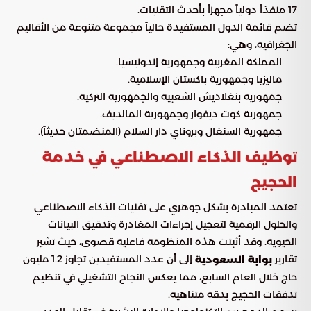
17 منفذاً دولياً مجهزاً بأحدث التقنيات.
تضم قائمة الدول المستفيدة حالياً مجموعة متنوعة من الأقاليم
الجغرافية، وهي:
المملكة المغربية وجمهورية إندونيسيا.
ماليزيا وجمهورية باكستان الإسلامية.
جمهورية بنغلاديش الشعبية والجمهورية التركية.
جمهورية كوت ديفوار وجمهورية المالديف.
جمهورية السنغال وبروناي دار السلام (المنضمتان حديثاً).
توظيف الذكاء الاصطناعي في خدمة
الحجيج
تعتمد المبادرة بشكل جوهري على تقنيات الذكاء الاصطناعي
والحلول الرقمية لتعجيل إجراءات المغادرة وتدقيق البيانات
الحيوية. وقد أثبتت هذه المنظومة فاعلية قصوى، حيث تشير
تقارير
إلى أن عدد المستفيدين تجاوز 1.2 مليون
بوابة السعودية
حاج خلال العام السابع، مما يعكس النجاح التشغيلي في تنظيم
تدفقات الحجيج بدقة متناهية.