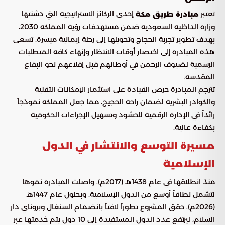
تعتبر
إحدى الركائز الاستراتيجية التي دشنتها
مبادرة طريق مكة
وزارة الداخلية السعودية ضمن مستهدفات رؤية المملكة 2030،
بهدف تطوير تجربة الحجاج وتحويلها إلى رحلة إيمانية ميسرة. تسعى
هذه المبادرة إلى اختصار أوقات الانتظار وإنهاء كافة المتطلبات
الرسمية لضيوف الرحمن في أوطانهم قبل إقلاعهم نحو البقاع
المقدسة.
تترجم المبادرة حرص القيادة على استثمار الإمكانات التقنية
والكوادر البشرية لضمان راحة الحجيج، مما جعل المملكة نموذجاً
رائداً في الإدارة الرقمية للحشود وتسهيل الإجراءات الحكومية
بكفاءة عالية.
مسيرة التوسع والانتشار في الدول
الإسلامية
منذ انطلاقها في عام 1438هـ (2017م)، واصلت المبادرة نموها
لتشمل نطاقاً أوسع من الدول الإسلامية. وبحلول عام 1447هـ
(2026م)، حقق المشروع تطوراً لافتاً بانضمام السنغال وبروناي دار
السلام، ليرتفع عدد الدول المستفيدة إلى 10 دول يتم خدمتها عبر