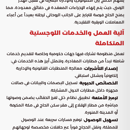
يسهم الدمج بين التكنولوجيا والإدارة البشرية في تقليل الهدر
الزمني، حيث يتم إنهاء الإجراءات المعقدة في دقائق معدودة، مما
يمنح الحاج فرصة للتركيز على الجانب الروحاني لرحلته بعيداً عن أعباء
المعاملات الورقية التقليدية.
آلية العمل والخدمات اللوجستية
المتكاملة
تعمل منظومة تشارك فيها جهات حكومية وخاصة لتقديم خدمات
شاملة تبدأ من مطارات المغادرة، وتتمثل أبرز هذه الخدمات في:
: معالجة المتطلبات القانونية والإدارية
إصدار التأشيرات
إلكترونياً وبشكل استباقي.
: تسجيل البصمات والبيانات في صالات
الخصائص الحيوية
مجهزة داخل مطارات الدول المشاركة.
: تطبيق نظام ذكي لفرز الحقائب يضمن وصولها
ترميز الأمتعة
مباشرة من مطار الإقلاع إلى مقر سكن الحاج في مكة المكرمة
أو المدينة المنورة.
: توفير مسارات سريعة عند الوصول
تسهيل الوصول
للمملكة، ونقل الحجاج فوراً عبر حافلات مخصصة لوجهاتهم