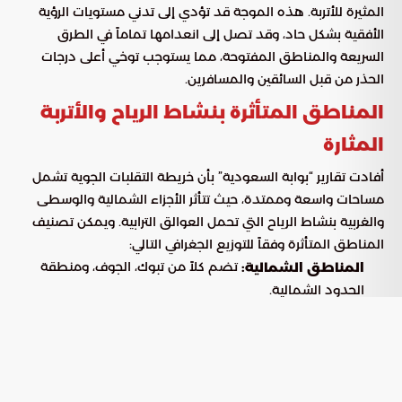
المثيرة للأتربة. هذه الموجة قد تؤدي إلى تدني مستويات الرؤية
الأفقية بشكل حاد، وقد تصل إلى انعدامها تماماً في الطرق
السريعة والمناطق المفتوحة، مما يستوجب توخي أعلى درجات
الحذر من قبل السائقين والمسافرين.
المناطق المتأثرة بنشاط الرياح والأتربة
المثارة
أفادت تقارير “بوابة السعودية” بأن خريطة التقلبات الجوية تشمل
مساحات واسعة وممتدة، حيث تتأثر الأجزاء الشمالية والوسطى
والغربية بنشاط الرياح التي تحمل العوالق الترابية. ويمكن تصنيف
المناطق المتأثرة وفقاً للتوزيع الجغرافي التالي:
تضم كلاً من تبوك، الجوف، ومنطقة
المناطق الشمالية:
الحدود الشمالية.
تتركز التأثيرات في العاصمة الرياض ومنطقة
وسط المملكة:
القصيم.
تتأثر منطقة المدينة المنورة
المناطق الغربية والداخلية:
ومنطقة حائل بشكل مباشر بهذه التقلبات.