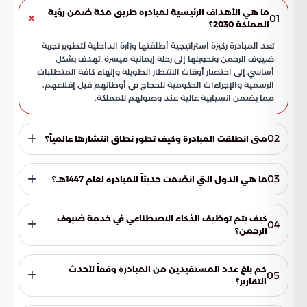
ما هي الأهداف الرئيسية لمبادرة طريق مكة ضمن رؤية
01
المملكة 2030؟
تعد المبادرة ركيزة استراتيجية أطلقتها وزارة الداخلية لتطوير تجربة
ضيوف الرحمن وتحويلها إلى رحلة إيمانية ميسرة. تهدف بشكل
أساسي إلى اختصار أوقات الانتظار الطويلة وإنهاء كافة المتطلبات
الرسمية والإجراءات الحكومية للحجاج في أوطانهم قبل إقلاعهم،
مما يضمن انسيابية عالية عند وصولهم للمملكة.
02
متى انطلقت المبادرة وكيف تطور نطاق انتشارها عالمياً؟
انطلقت مبادرة طريق مكة في عام 1438هـ (2017م)، وشهدت
توسعاً مستمراً لتشمل نطاقاً أوسع من الدول الإسلامية. وبحلول
03
ما هي الدول التي انضمت حديثاً للمبادرة لعام 1447هـ؟
عام 1447هـ (2026م)، حققت المبادرة قفزة نوعية بانضمام دول
جديدة، ليصل إجمالي الدول المستفيدة إلى 10 دول يتم خدمتها
شهد عام 1447هـ (2026م) تطوراً لافتاً في مسيرة المبادرة بانضمام
عبر 17 منفذاً دولياً مجهزاً بأحدث التقنيات الرقمية.
جمهورية السنغال وبروناي دار السلام. هذان الانضمامان يعكسان
كيف يتم توظيف الذكاء الاصطناعي في خدمة ضيوف
04
حرص المملكة على توسيع دائرة المستفيدين من الخدمات التقنية
الرحمن؟
المتطورة، لضمان وصول أكبر عدد ممكن من الحجاج إلى البقاع
تعتمد المبادرة كلياً على تقنيات الذكاء الاصطناعي والحلول
المقدسة بأقل جهد بدني وزمني ممكن.
الرقمية المتقدمة لتعجيل إجراءات المغادرة وتدقيق البيانات
كم بلغ عدد المستفيدين من المبادرة وفقاً لأحدث
05
الحيوية بدقة فائقة. تسهم هذه التكنولوجيا في تقليل الهدر الزمني
التقارير؟
بشكل كبير، حيث يتم إنهاء الإجراءات المعقدة في دقائق معدودة،
وفقاً لتقارير بوابة السعودية، حققت المبادرة نجاحاً تشغيلياً كبيراً،
مما يمنح الحاج فرصة أكبر للتركيز على الجانب الروحاني.