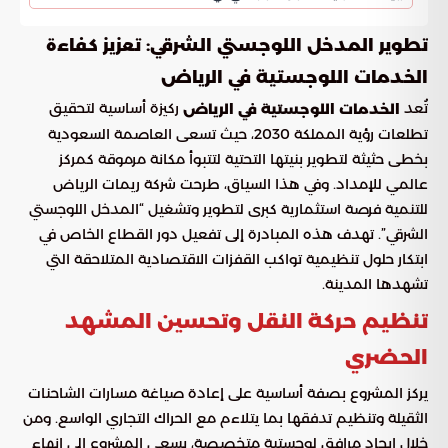
تطوير المدخل اللوجستي الشرقي: تعزيز كفاءة
الخدمات اللوجستية في الرياض
تُعد
ركيزة أساسية لتحقيق
الخدمات اللوجستية في الرياض
تطلعات رؤية المملكة 2030، حيث تسعى العاصمة السعودية
بخطى حثيثة لتطوير بنيتها التحتية لتتبوأ مكانة مرموقة كمركز
عالمي للإمداد. وفي هذا السياق، طرحت شركة ريمات الرياض
للتنمية فرصة استثمارية كبرى لتطوير وتشغيل “المدخل اللوجستي
الشرقي”. تهدف هذه المبادرة إلى تفعيل دور القطاع الخاص في
ابتكار حلول تنظيمية تواكب القفزات الاقتصادية المتلاحقة التي
تشهدها المدينة.
تنظيم حركة النقل وتحسين المشهد
الحضري
يركز المشروع بصفة أساسية على إعادة صياغة مسارات الشاحنات
الثقيلة وتنظيم تدفقها بما يتلاءم مع الحراك التجاري الواسع. ومن
خلال إيجاد مرافق لوجستية متخصصة، يسعى المشروع إلى إنهاء