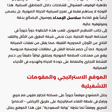
ظاهرة الوقوف العشوائي للشاحنات داخل المناطق السكنية. هذا
التوجه لا يساهم فقط في تعزيز انسيابية الحركة المرورية، بل يضمن
أيضاً رفع كفاءة
ووصول البضائع بدقة
سلاسل الإمداد
وموثوقية عالية.
إلى جانب التنظيم المروري، تلعب هذه الخطوة دوراً حيوياً في
استدامة البنية التحتية، حيث تحمي شبكة الطرق من التآكل والتلف
الناتج عن الأوزان المحورية الثقيلة، مما يقلل من نفقات الصيانة
الدورية. كما أن حصر نشاط النقل في نطاقات لوجستية مدروسة
يرفع من معدلات السلامة المرورية، ويحقق توازناً دقيقاً بين دعم
النشاط التجاري والحفاظ على جودة الحياة والهدوء في الأحياء
العمرانية.
الموقع الاستراتيجي والمقومات
التشغيلية
يحتل المشروع موقعاً حيوياً على مساحة تتجاوز مليون متر مربع،
ويتركز في نقطة التقاء استراتيجية على طريق (الرياض – الدمام)
السريع. ووفقاً لما نشرته “بوابة السعودية”، فإن هذا الموقع يمثل