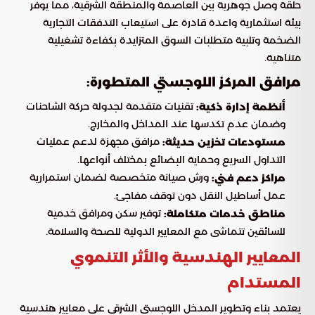
حلقة وصل جوهرية بين العاصمة والمنطقة الشرقية، مما يوفر
بيئة استثمارية واعدة قادرة على استيعاب التدفقات التجارية
الضخمة وتلبية متطلبات السوق المتزايدة بكفاءة تشغيلية
متناهية.
مرافق المركز اللوجستي المتطورة:
تقنيات متقدمة لجدولة حركة الشاحنات
أنظمة إدارة ذكية:
وضمان عدم تكدسها عند المداخل والمخارج.
مرافق مجهزة لدعم عمليات
مستودعات تخزين حديثة:
التداول السريع وحماية البضائع بمختلف أنواعها.
ورش صيانة متخصصة لضمان استمرارية
مراكز دعم فني:
عمل أساطيل النقل دون توقف مفاجئ.
توفير سكن ومرافق خدمية
مناطق خدمات متكاملة:
للسائقين تتماشى مع المعايير الدولية للصحة والسلامة.
المعايير الهندسية والأثر التنموي
المستدام
يعتمد بناء وتطوير المدخل اللوجستي الشرقي على معايير هندسية