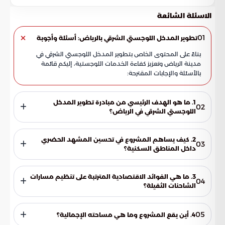
الاسئلة الشائعة
01
تطوير المدخل اللوجستي الشرقي بالرياض: أسئلة وأجوبة
بناءً على المحتوى الخاص بتطوير المدخل اللوجستي الشرقي في
مدينة الرياض وتعزيز كفاءة الخدمات اللوجستية، إليكم قائمة
بالأسئلة والإجابات المقترحة:
1. ما هو الهدف الرئيسي من مبادرة تطوير المدخل
02
اللوجستي الشرقي في الرياض؟
تهدف هذه المبادرة التي طرحتها شركة "ريمات الرياض للتنمية" إلى
تفعيل دور القطاع الخاص في ابتكار حلول تنظيمية متطورة. تسعى
2. كيف يساهم المشروع في تحسين المشهد الحضري
03
المبادرة لمواكب القفزات الاقتصادية للعاصمة، وتعزيز مكانة
داخل المناطق السكنية؟
الرياض كمركز عالمي للإمداد بما يتماشى مع رؤية المملكة 2030.
يعمل المشروع على إنهاء ظاهرة الوقوف العشوائي للشاحنات داخل
الأحياء السكنية من خلال توفير مرافق لوجستية متخصصة. هذا
3. ما هي الفوائد الاقتصادية المترتبة على تنظيم مسارات
04
الإجراء يقلل من التلوث البصري، ويحافظ على الهدوء وجودة الحياة
الشاحنات الثقيلة؟
للسكان، ويحمي النسيج الاجتماعي للمدينة من الآثار السلبية لحركة
يؤدي تنظيم مسارات الشاحنات إلى رفع كفاءة سلاسل الإمداد
النقل الثقيل.
وضمان وصول البضائع بدقة وموثوقية عالية. كما يساهم في
05
4. أين يقع المشروع وما هي مساحته الإجمالية؟
حماية شبكة الطرق من التآكل الناتج عن الأوزان المحورية الثقيلة،