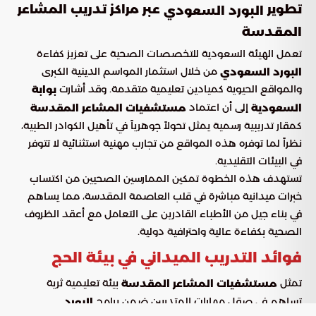
تطوير
عبر مراكز تدريب المشاعر
البورد السعودي
المقدسة
تعمل الهيئة السعودية للتخصصات الصحية على تعزيز كفاءة
من خلال استثمار المواسم الدينية الكبرى
البورد السعودي
والمواقع الحيوية كميادين تعليمية متقدمة. وقد أشارت
بوابة
إلى أن اعتماد
السعودية
مستشفيات المشاعر المقدسة
كمقار تدريبية رسمية يمثل تحولاً جوهرياً في تأهيل الكوادر الطبية،
نظراً لما توفره هذه المواقع من تجارب مهنية استثنائية لا تتوفر
في البيئات التقليدية.
تستهدف هذه الخطوة تمكين الممارسين الصحيين من اكتساب
خبرات ميدانية مباشرة في قلب العاصمة المقدسة، مما يساهم
في بناء جيل من الأطباء القادرين على التعامل مع أعقد الظروف
الصحية بكفاءة عالية واحترافية دولية.
فوائد التدريب الميداني في بيئة الحج
تمثل
بيئة تعليمية ثرية
مستشفيات المشاعر المقدسة
تساهم في صقل مهارات المتدربين ضمن برامج
البورد