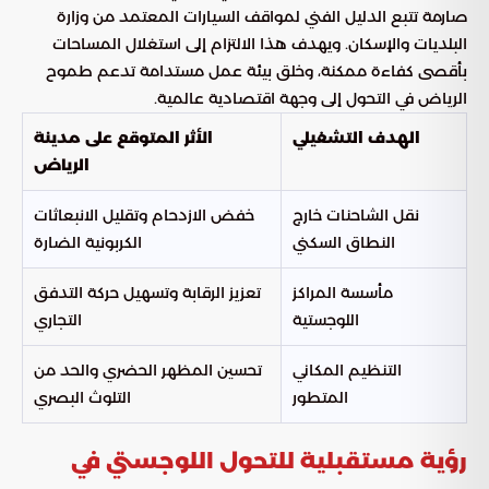
صارمة تتبع الدليل الفني لمواقف السيارات المعتمد من وزارة
البلديات والإسكان. ويهدف هذا الالتزام إلى استغلال المساحات
بأقصى كفاءة ممكنة، وخلق بيئة عمل مستدامة تدعم طموح
الرياض في التحول إلى وجهة اقتصادية عالمية.
الهدف التشغيلي
الأثر المتوقع على مدينة
الرياض
نقل الشاحنات خارج
خفض الازدحام وتقليل الانبعاثات
النطاق السكني
الكربونية الضارة
مأسسة المراكز
تعزيز الرقابة وتسهيل حركة التدفق
اللوجستية
التجاري
التنظيم المكاني
تحسين المظهر الحضري والحد من
المتطور
التلوث البصري
رؤية مستقبلية للتحول اللوجستي في