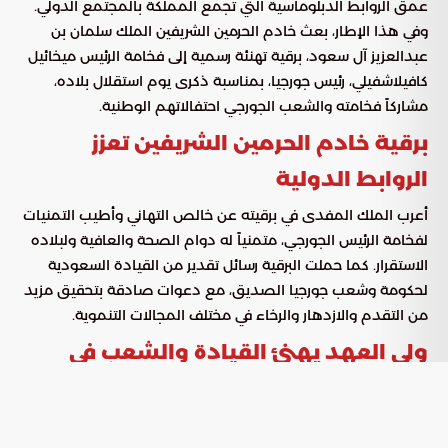
عمق الروابط الدبلوماسية التي تجمع المملكة بالمجتمع الدولي.
وفي هذا الإطار، بعث خادم الحرمين الشريفين الملك سلمان بن
عبدالعزيز آل سعود، برقية تهنئة رسمية إلى فخامة الرئيس ميخائيل
كافيلاشفيلي، رئيس جورجيا، بمناسبة ذكرى يوم استقلال بلاده،
مشاركاً فخامته والشعب الجورجي احتفالاتهم الوطنية.
برقية خادم الحرمين الشريفين تعزز
الروابط الدولية
أعرب الملك المفدى في برقيته عن خالص التهاني وأطيب التمنيات
لفخامة الرئيس الجورجي، متمنياً له دوام الصحة والعافية ولبلاده
الاستقرار. كما حملت البرقية رسائل تقدير من القيادة السعودية
لحكومة وشعب جورجيا الصديق، مع دعوات صادقة بتحقيق مزيد
من التقدم والازدهار والرخاء في مختلف المجالات التنموية.
ولي العهد يهنئ القيادة والشعب في
جورجيا
وفي سياق متصل، وجه صاحب السمو الملكي الأمير محمد بن