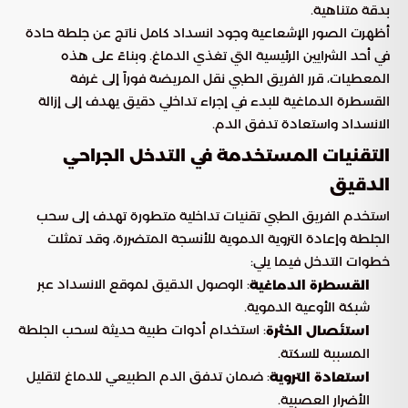
بدقة متناهية.
أظهرت الصور الإشعاعية وجود انسداد كامل ناتج عن جلطة حادة
في أحد الشرايين الرئيسية التي تغذي الدماغ. وبناءً على هذه
المعطيات، قرر الفريق الطبي نقل المريضة فوراً إلى غرفة
القسطرة الدماغية للبدء في إجراء تداخلي دقيق يهدف إلى إزالة
الانسداد واستعادة تدفق الدم.
التقنيات المستخدمة في التدخل الجراحي
الدقيق
استخدم الفريق الطبي تقنيات تداخلية متطورة تهدف إلى سحب
الجلطة وإعادة التروية الدموية للأنسجة المتضررة، وقد تمثلت
خطوات التدخل فيما يلي:
: الوصول الدقيق لموقع الانسداد عبر
القسطرة الدماغية
شبكة الأوعية الدموية.
: استخدام أدوات طبية حديثة لسحب الجلطة
استئصال الخثرة
المسببة للسكتة.
: ضمان تدفق الدم الطبيعي للدماغ لتقليل
استعادة التروية
الأضرار العصبية.