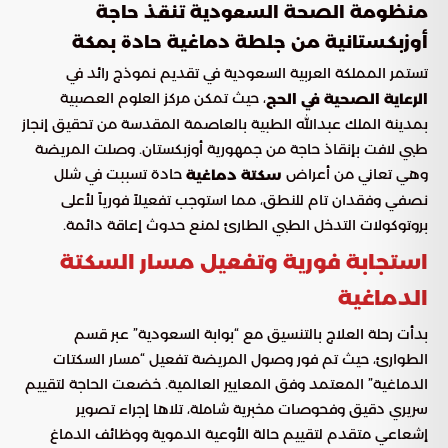
منظومة الصحة السعودية تنقذ حاجة
أوزبكستانية من جلطة دماغية حادة بمكة
تستمر المملكة العربية السعودية في تقديم نموذج رائد في
، حيث تمكن مركز العلوم العصبية
الرعاية الصحية في الحج
بمدينة الملك عبدالله الطبية بالعاصمة المقدسة من تحقيق إنجاز
طبي لافت بإنقاذ حاجة من جمهورية أوزبكستان. وصلت المريضة
وهي تعاني من أعراض
حادة تسببت في شلل
سكتة دماغية
نصفي وفقدان تام للنطق، مما استوجب تفعيلاً فورياً لأعلى
بروتوكولات التدخل الطبي الطارئ لمنع حدوث إعاقة دائمة.
استجابة فورية وتفعيل مسار السكتة
الدماغية
بدأت رحلة العلاج بالتنسيق مع “بوابة السعودية” عبر قسم
الطوارئ، حيث تم فور وصول المريضة تفعيل “مسار السكتات
الدماغية” المعتمد وفق المعايير العالمية. خضعت الحاجة لتقييم
سريري دقيق وفحوصات مخبرية شاملة، تلاها إجراء تصوير
إشعاعي متقدم لتقييم حالة الأوعية الدموية ووظائف الدماغ