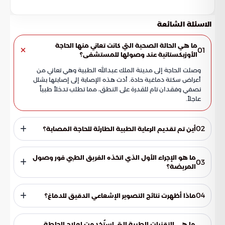
الاسئلة الشائعة
ما هي الحالة الصحية التي كانت تعاني منها الحاجة
01
الأوزبكستانية عند وصولها للمستشفى؟
وصلت الحاجة إلى مدينة الملك عبدالله الطبية وهي تعاني من
أعراض سكتة دماغية حادة. أدت هذه الإصابة إلى إصابتها بشلل
نصفي وفقدان تام للقدرة على النطق، مما تطلب تدخلاً طبياً
عاجلاً.
02
أين تم تقديم الرعاية الطبية الطارئة للحاجة المصابة؟
تلقيت الحاجة الرعاية الطبية المتقدمة في مركز العلوم العصبية
بمدينة الملك عبدالله الطبية بالعاصمة المقدسة. ويعد هذا
ما هو الإجراء الأول الذي اتخذه الفريق الطبي فور وصول
03
المركز من المرافق الرائدة التي تخدم ضيوف الرحمن خلال موسم
المريضة؟
الحج في المملكة العربية السعودية.
بمجرد وصول المريضة، تم تفعيل "مسار السكتة الدماغية"
المعتمد وفق المعايير العالمية. شمل ذلك إجراء تقييم سريري
04
ماذا أظهرت نتائج التصوير الإشعاعي الدقيق للدماغ؟
دقيق وفحوصات مخبرية شاملة، بالإضافة إلى تصوير إشعاعي
متقدم لتقييم حالة الأوعية الدموية ووظائف الدماغ.
أظهرت الصور الإشعاعية وجود انسداد كامل ناتج عن جلطة حادة
في أحد الشرايين الرئيسية التي تغذي الدماغ. هذا الانسداد كان
ما هي التقنيات الطبية التي استُخدمت لعلاج الجلطة